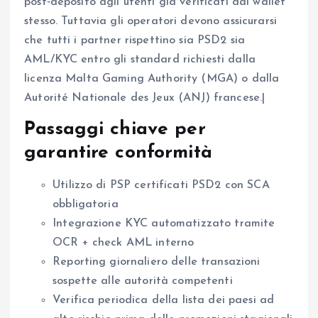
post‑deposito agli utenti già verificati dal wallet
stesso. Tuttavia gli operatori devono assicurarsi
che tutti i partner rispettino sia PSD2 sia
AML/KYC entro gli standard richiesti dalla
licenza Malta Gaming Authority (MGA) o dalla
Autorité Nationale des Jeux (ANJ) francese.|
Passaggi chiave per
garantire conformità
Utilizzo di PSP certificati PSD2 con SCA
obbligatoria
Integrazione KYC automatizzato tramite
OCR + check AML interno
Reporting giornaliero delle transazioni
sospette alle autorità competenti
Verifica periodica della lista dei paesi ad