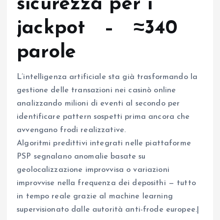
sicurezza per i
jackpot – ≈​340
parole
L’intelligenza artificiale sta già trasformando la
gestione delle transazioni nei casinò online
analizzando milioni di eventi al secondo per
identificare pattern sospetti prima ancora che
avvengano frodi realizzative.
Algoritmi predittivi integrati nelle piattaforme
PSP segnalano anomalie basate su
geolocalizzazione improvvisa o variazioni
improvvise nella frequenza dei deposithi — tutto
in tempo reale grazie al machine learning
supervisionato dalle autorità anti-frode europee.|