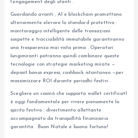
l’engagement degli utenti .
Guardando avanti , AI e blockchain promettono
ulteriormente elevare lo standard protettivo :
monitoraggio intelligente delle transazioni
sospette e tracciabilità immutabile garantiranno
una trasparenza mai vista prima . Operatori
lungimiranti potranno quindi combinare queste
tecnologie con strategie marketing mirate —
deposit bonus express, cashback istantaneo —per
massimizzare ROI durante period­hi festivi .
Scegliere un casinò che supporta wallet certificatI
è oggi fondamentale per vivere pienamente lo
spirito festivo : divertimento allettante
accompagnato da tranquillità finanziaria
garantita . Buon Natale e buona fortuna!