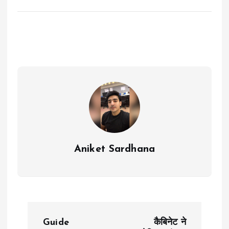
Aniket Sardhana
P
Guide
कैबिनेट ने