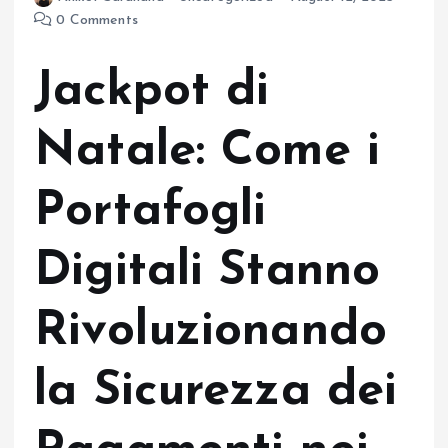
0 Comments
Jackpot di
Natale: Come i
Portafogli
Digitali Stanno
Rivoluzionando
la Sicurezza dei