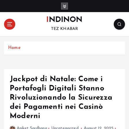
S
k
i
INDINON
p
TEZ KHABAR
t
o
c
Home
o
n
t
e
n
Jackpot di Natale: Come i
t
Portafogli Digitali Stanno
Rivoluzionando la Sicurezza
dei Pagamenti nei Casinò
Moderni
Aniket Sardhana
Uncategorized
August 12, 2025