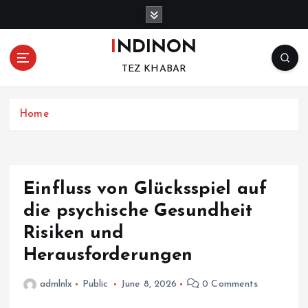
S
k
i
INDINON
p
TEZ KHABAR
t
o
c
Home
o
n
t
e
n
Einfluss von Glücksspiel auf
t
die psychische Gesundheit
Risiken und
Herausforderungen
admlnlx
Public
June 8, 2026
0 Comments