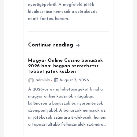
i
nyerőgépekről. A megfelelő játék
kiválasztása nemcsak a szórakozás
o
miatt fontos, hanem…
n
Continue reading
Magyar Online Casino bónuszok
2026-ban: hogyan szerezhetsz
többet játék közben
admlnlx
August 7, 2026
A 2026-os év új lehetőségeket kínál a
magyar online kaszinók világában,
különösen a bónuszok és nyeremények
szempontjából. A bónuszok nemcsak az
új játékosok számára érdekesek, hanem
a tapasztaltabb felhasználók számára…