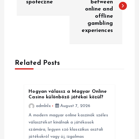
społeczne
between
s
online and
offline
t
gambling
experiences
n
a
Related Posts
v
i
Hogyan válassz a Magyar Online
g
Casino különböző játékai közül?
admlnlx
August 7, 2026
a
A modern magyar online kaszinók széles
választékot kínálnak a játékosok
t
számára, legyen szó klasszikus asztali
játékokról vagy új, izgalmas