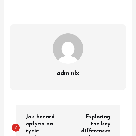
admlnlx
P
Jak hazard
Exploring
o
wpływa na
the key
życie
differences