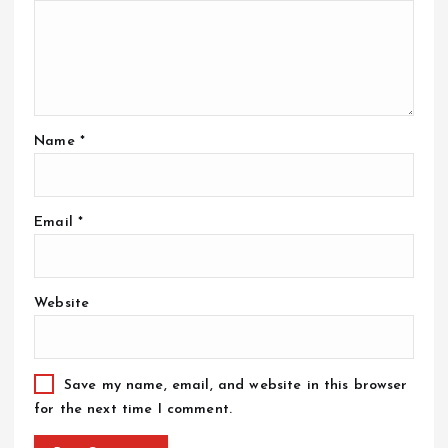
Name
*
Email
*
Website
Save my name, email, and website in this browser
for the next time I comment.