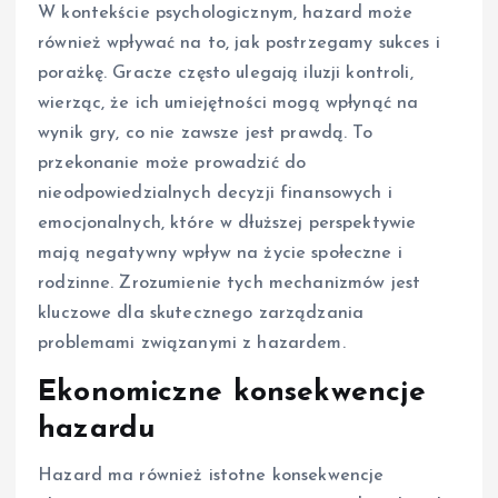
W kontekście psychologicznym, hazard może
również wpływać na to, jak postrzegamy sukces i
porażkę. Gracze często ulegają iluzji kontroli,
wierząc, że ich umiejętności mogą wpłynąć na
wynik gry, co nie zawsze jest prawdą. To
przekonanie może prowadzić do
nieodpowiedzialnych decyzji finansowych i
emocjonalnych, które w dłuższej perspektywie
mają negatywny wpływ na życie społeczne i
rodzinne. Zrozumienie tych mechanizmów jest
kluczowe dla skutecznego zarządzania
problemami związanymi z hazardem.
Ekonomiczne konsekwencje
hazardu
Hazard ma również istotne konsekwencje