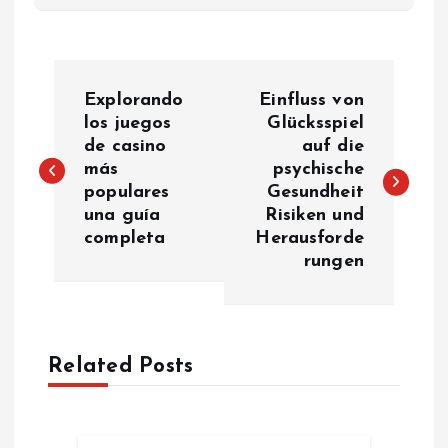
P
Explorando
Einfluss von
o
los juegos
Glücksspiel
de casino
auf die
más
psychische
s
populares
Gesundheit
una guía
Risiken und
t
completa
Herausforde
rungen
n
a
Related Posts
v
i