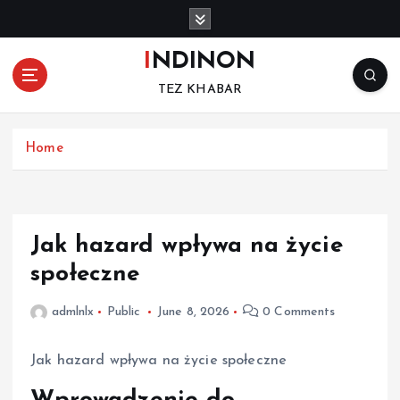
S
k
i
INDINON
p
TEZ KHABAR
t
o
c
Home
o
n
t
e
n
Jak hazard wpływa na życie
t
społeczne
admlnlx
Public
June 8, 2026
0 Comments
Jak hazard wpływa na życie społeczne