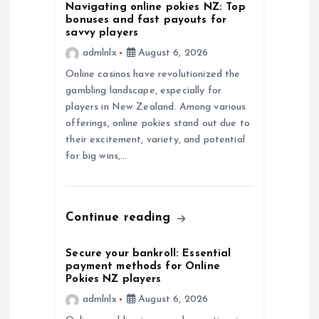
Navigating online pokies NZ: Top
g
bonuses and fast payouts for
savvy players
a
admlnlx
August 6, 2026
Online casinos have revolutionized the
t
gambling landscape, especially for
players in New Zealand. Among various
i
offerings, online pokies stand out due to
their excitement, variety, and potential
o
for big wins,…
n
Continue reading
Secure your bankroll: Essential
payment methods for Online
Pokies NZ players
admlnlx
August 6, 2026