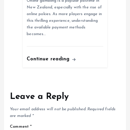
Online gambling is a popular pastime in
New Zealand, especially with the rise of
online pokies. As more players engage in
this thrilling experience, understanding
the available payment methods
becomes…
Continue reading
Leave a Reply
Your email address will not be published.
Required fields
are marked
*
Comment
*