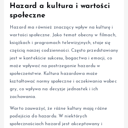
Hazard a kultura i wartości
społeczne
Hazard ma również znaczący wpływ na kulturę i
wartości społeczne. Jako temat obecny w filmach,
książkach i programach telewizyjnych, staje się
częścią naszej codzienności. Często przedstawiany
jest w kontekście sukcesu, bogactwa i emocji, co
może wpływać na postrzeganie hazardu w
społeczeństwie. Kultura hazardowa może
kształtować normy społeczne i oczekiwania wobec
gry, co wpływa na decyzje jednostek i ich
zachowania.
Warto zauważyć, że różne kultury mają różne
podejścia do hazardu. W niektórych
społecznościach hazard jest akceptowany i