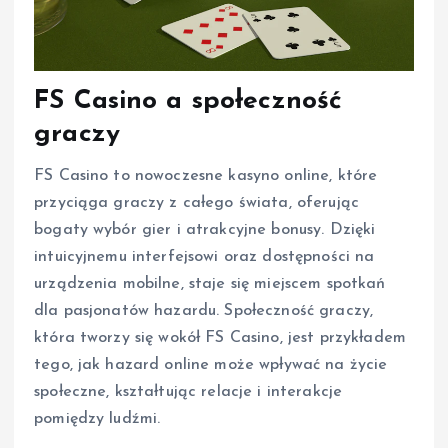
FS Casino a społeczność
graczy
FS Casino to nowoczesne kasyno online, które
przyciąga graczy z całego świata, oferując
bogaty wybór gier i atrakcyjne bonusy. Dzięki
intuicyjnemu interfejsowi oraz dostępności na
urządzenia mobilne, staje się miejscem spotkań
dla pasjonatów hazardu. Społeczność graczy,
która tworzy się wokół FS Casino, jest przykładem
tego, jak hazard online może wpływać na życie
społeczne, kształtując relacje i interakcje
pomiędzy ludźmi.