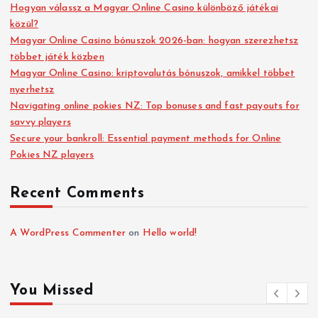
Hogyan válassz a Magyar Online Casino különböző játékai
közül?
Magyar Online Casino bónuszok 2026-ban: hogyan szerezhetsz
többet játék közben
Magyar Online Casino: kriptovalutás bónuszok, amikkel többet
nyerhetsz
Navigating online pokies NZ: Top bonuses and fast payouts for
savvy players
Secure your bankroll: Essential payment methods for Online
Pokies NZ players
Recent Comments
A WordPress Commenter
on
Hello world!
You Missed