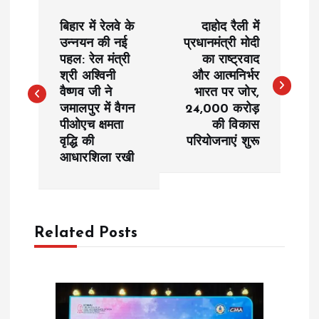
P
बिहार में रेलवे के
दाहोद रैली में
o
उन्नयन की नई
प्रधानमंत्री मोदी
पहल: रेल मंत्री
का राष्ट्रवाद
श्री अश्विनी
और आत्मनिर्भर
s
वैष्णव जी ने
भारत पर जोर,
जमालपुर में वैगन
24,000 करोड़
t
पीओएच क्षमता
की विकास
वृद्धि की
परियोजनाएं शुरू
n
आधारशिला रखी
a
v
Related Posts
i
g