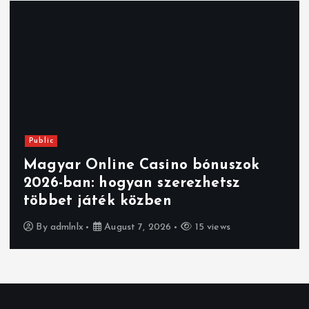
Public
Magyar Online Casino bónuszok
2026-ban: hogyan szerezhetsz
többet játék közben
By
admlnlx
August 7, 2026
15 views