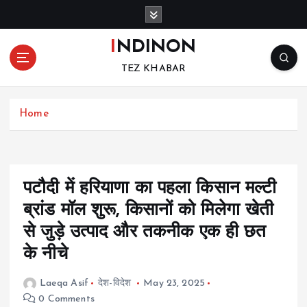
S
k
i
INDINON
p
TEZ KHABAR
t
o
c
Home
o
n
t
e
n
पटौदी में हरियाणा का पहला किसान मल्टी
t
ब्रांड मॉल शुरू, किसानों को मिलेगा खेती
से जुड़े उत्पाद और तकनीक एक ही छत
के नीचे
Laeqa Asif
देश-विदेश
May 23, 2025
0 Comments