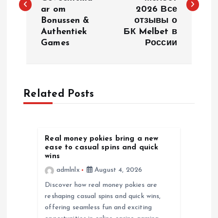
s
ar om
2026 Все
Bonussen &
отзывы о
t
Authentiek
БК Melbet в
Games
России
n
a
Related Posts
v
i
Real money pokies bring a new
g
ease to casual spins and quick
wins
a
admlnlx
August 4, 2026
Discover how real money pokies are
t
reshaping casual spins and quick wins,
offering seamless fun and exciting