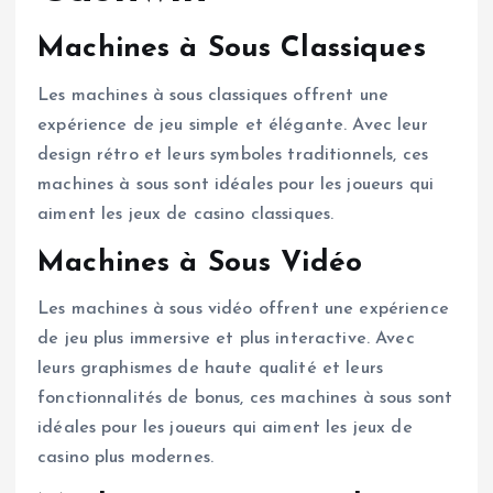
Machines à Sous Classiques
Les machines à sous classiques offrent une
expérience de jeu simple et élégante. Avec leur
design rétro et leurs symboles traditionnels, ces
machines à sous sont idéales pour les joueurs qui
aiment les jeux de casino classiques.
Machines à Sous Vidéo
Les machines à sous vidéo offrent une expérience
de jeu plus immersive et plus interactive. Avec
leurs graphismes de haute qualité et leurs
fonctionnalités de bonus, ces machines à sous sont
idéales pour les joueurs qui aiment les jeux de
casino plus modernes.