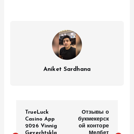
Aniket Sardhana
P
TrueLuck
Отзывы о
o
Casino App
букмекерск
2026 Vinnig
ой конторе
Gevechtskla
Мелбет