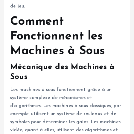
de jeu.
Comment
Fonctionnent les
Machines à Sous
Mécanique des Machines à
Sous
Les machines à sous fonctionnent grâce à un
système complexe de mécanismes et
d’algorithmes. Les machines à sous classiques, par
exemple, utilisent un système de rouleaux et de
symboles pour déterminer les gains. Les machines
vidéo, quant à elles, utilisent des algorithmes et