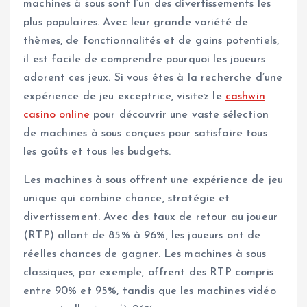
machines à sous sont l’un des divertissements les
plus populaires. Avec leur grande variété de
thèmes, de fonctionnalités et de gains potentiels,
il est facile de comprendre pourquoi les joueurs
adorent ces jeux. Si vous êtes à la recherche d’une
expérience de jeu exceptrice, visitez le
cashwin
casino online
pour découvrir une vaste sélection
de machines à sous conçues pour satisfaire tous
les goûts et tous les budgets.
Les machines à sous offrent une expérience de jeu
unique qui combine chance, stratégie et
divertissement. Avec des taux de retour au joueur
(RTP) allant de 85% à 96%, les joueurs ont de
réelles chances de gagner. Les machines à sous
classiques, par exemple, offrent des RTP compris
entre 90% et 95%, tandis que les machines vidéo