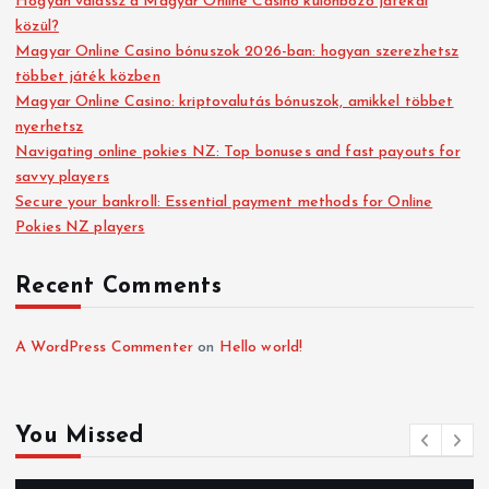
Hogyan válassz a Magyar Online Casino különböző játékai
közül?
Magyar Online Casino bónuszok 2026-ban: hogyan szerezhetsz
többet játék közben
Magyar Online Casino: kriptovalutás bónuszok, amikkel többet
nyerhetsz
Navigating online pokies NZ: Top bonuses and fast payouts for
savvy players
Secure your bankroll: Essential payment methods for Online
Pokies NZ players
Recent Comments
A WordPress Commenter
on
Hello world!
You Missed