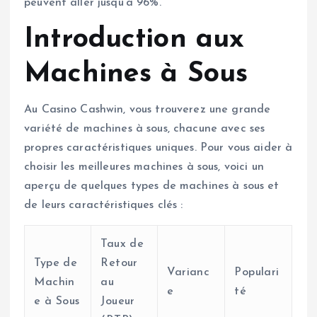
peuvent aller jusqu’à 96%.
Introduction aux
Machines à Sous
Au Casino Cashwin, vous trouverez une grande
variété de machines à sous, chacune avec ses
propres caractéristiques uniques. Pour vous aider à
choisir les meilleures machines à sous, voici un
aperçu de quelques types de machines à sous et
de leurs caractéristiques clés :
Taux de
Type de
Retour
Varianc
Populari
Machin
au
e
té
e à Sous
Joueur