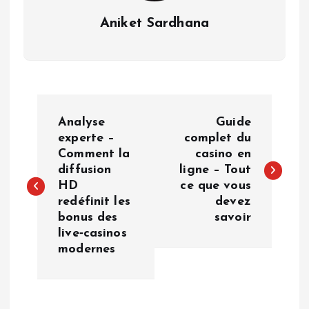
Aniket Sardhana
P
Analyse
Guide
o
experte –
complet du
Comment la
casino en
diffusion
ligne – Tout
s
HD
ce que vous
redéfinit les
devez
t
bonus des
savoir
live‑casinos
n
modernes
a