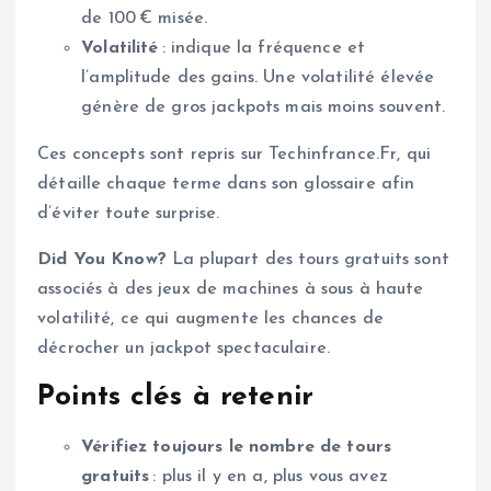
de 100 € misée.
Volatilité
: indique la fréquence et
l’amplitude des gains. Une volatilité élevée
génère de gros jackpots mais moins souvent.
Ces concepts sont repris sur Techinfrance.Fr, qui
détaille chaque terme dans son glossaire afin
d’éviter toute surprise.
Did You Know?
La plupart des tours gratuits sont
associés à des jeux de machines à sous à haute
volatilité, ce qui augmente les chances de
décrocher un jackpot spectaculaire.
Points clés à retenir
Vérifiez toujours le nombre de tours
gratuits
: plus il y en a, plus vous avez