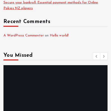
Secure your bankroll: Essential payment methods for Online
Pokies NZ players
Recent Comments
A WordPress Commenter
on
Hello world!
You Missed