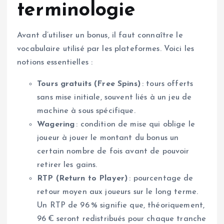
terminologie
Avant d’utiliser un bonus, il faut connaître le
vocabulaire utilisé par les plateformes. Voici les
notions essentielles :
Tours gratuits (Free Spins)
: tours offerts
sans mise initiale, souvent liés à un jeu de
machine à sous spécifique.
Wagering
: condition de mise qui oblige le
joueur à jouer le montant du bonus un
certain nombre de fois avant de pouvoir
retirer les gains.
RTP (Return to Player)
: pourcentage de
retour moyen aux joueurs sur le long terme.
Un RTP de 96 % signifie que, théoriquement,
96 € seront redistribués pour chaque tranche