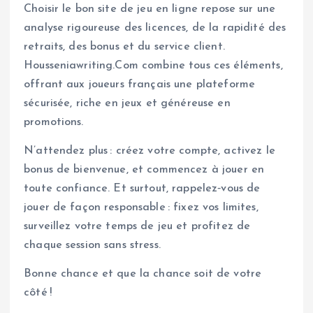
Choisir le bon site de jeu en ligne repose sur une
analyse rigoureuse des licences, de la rapidité des
retraits, des bonus et du service client.
Housseniawriting.Com combine tous ces éléments,
offrant aux joueurs français une plateforme
sécurisée, riche en jeux et généreuse en
promotions.
N’attendez plus : créez votre compte, activez le
bonus de bienvenue, et commencez à jouer en
toute confiance. Et surtout, rappelez‑vous de
jouer de façon responsable : fixez vos limites,
surveillez votre temps de jeu et profitez de
chaque session sans stress.
Bonne chance et que la chance soit de votre
côté !