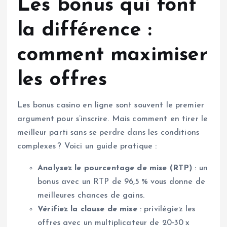
Les bonus qui font
la différence :
comment maximiser
les offres
Les bonus casino en ligne sont souvent le premier
argument pour s’inscrire. Mais comment en tirer le
meilleur parti sans se perdre dans les conditions
complexes ? Voici un guide pratique :
Analysez le pourcentage de mise (RTP)
: un
bonus avec un RTP de 96,5 % vous donne de
meilleures chances de gains.
Vérifiez la clause de mise
: privilégiez les
offres avec un multiplicateur de 20‑30 x