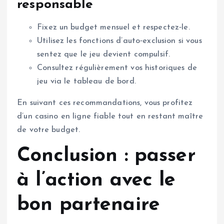
responsable
Fixez un budget mensuel et respectez‑le.
Utilisez les fonctions d’auto‑exclusion si vous
sentez que le jeu devient compulsif.
Consultez régulièrement vos historiques de
jeu via le tableau de bord.
En suivant ces recommandations, vous profitez
d’un casino en ligne fiable tout en restant maître
de votre budget.
Conclusion : passer
à l’action avec le
bon partenaire