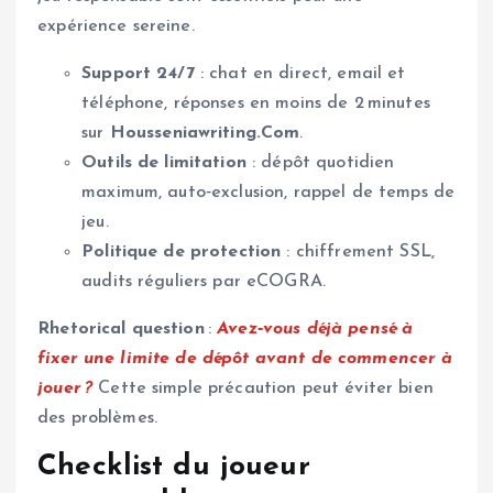
expérience sereine.
Support 24/7
: chat en direct, email et
téléphone, réponses en moins de 2 minutes
sur
Housseniawriting.Com
.
Outils de limitation
: dépôt quotidien
maximum, auto‑exclusion, rappel de temps de
jeu.
Politique de protection
: chiffrement SSL,
audits réguliers par eCOGRA.
Rhetorical question
:
Avez‑vous déjà pensé à
fixer une limite de dépôt avant de commencer à
jouer ?
Cette simple précaution peut éviter bien
des problèmes.
Checklist du joueur