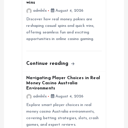
t
wins
admlnlx
August 4, 2026
i
Discover how real money pokies are
reshaping casual spins and quick wins,
o
offering seamless fun and exciting
opportunities in online casino gaming.
n
Continue reading
Navigating Player Choices in Real
Money Casino Australia
Environments
admlnlx
August 4, 2026
Explore smart player choices in real
money casino Australia environments,
covering betting strategies, slots, crash
games, and expert reviews.