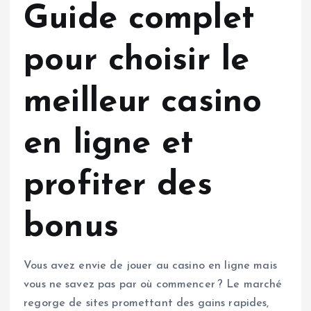
Guide complet
pour choisir le
meilleur casino
en ligne et
profiter des
bonus
Vous avez envie de jouer au casino en ligne mais
vous ne savez pas par où commencer ? Le marché
regorge de sites promettant des gains rapides,