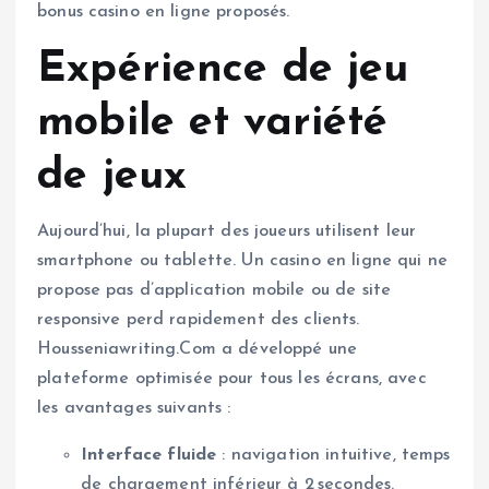
bonus casino en ligne proposés.
Expérience de jeu
mobile et variété
de jeux
Aujourd’hui, la plupart des joueurs utilisent leur
smartphone ou tablette. Un casino en ligne qui ne
propose pas d’application mobile ou de site
responsive perd rapidement des clients.
Housseniawriting.Com a développé une
plateforme optimisée pour tous les écrans, avec
les avantages suivants :
Interface fluide
: navigation intuitive, temps
de chargement inférieur à 2 secondes.