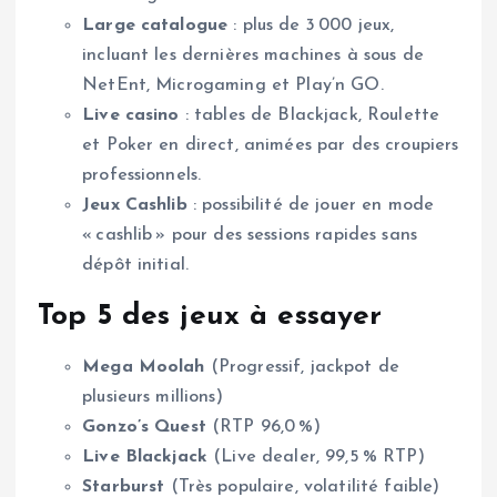
Large catalogue
: plus de 3 000 jeux,
incluant les dernières machines à sous de
NetEnt, Microgaming et Play’n GO.
Live casino
: tables de Blackjack, Roulette
et Poker en direct, animées par des croupiers
professionnels.
Jeux Cashlib
: possibilité de jouer en mode
« cashlib » pour des sessions rapides sans
dépôt initial.
Top 5 des jeux à essayer
Mega Moolah
(Progressif, jackpot de
plusieurs millions)
Gonzo’s Quest
(RTP 96,0 %)
Live Blackjack
(Live dealer, 99,5 % RTP)
Starburst
(Très populaire, volatilité faible)