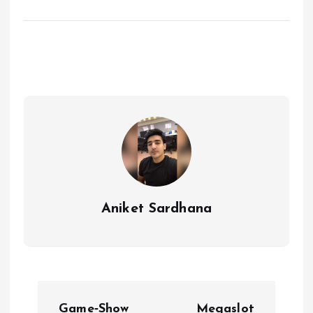
Aniket Sardhana
P
Game‑Show
Megaslot