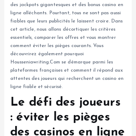
des jackpots gigantesques et des bonus casino en
ligne alléchants. Pourtant, tous ne sont pas aussi
fiables que leurs publicités le laissent croire. Dans
cet article, nous allons décortiquer les critères
essentiels, comparer les offres et vous montrer
comment éviter les pièges courants. Vous
découvrirez également pourquoi
Housseniawriting.Com se démarque parmi les
plateformes françaises et comment il répond aux
attentes des joueurs qui recherchent un casino en
ligne fiable et sécurisé.
Le défi des joueurs
: éviter les pièges
des casinos en ligne