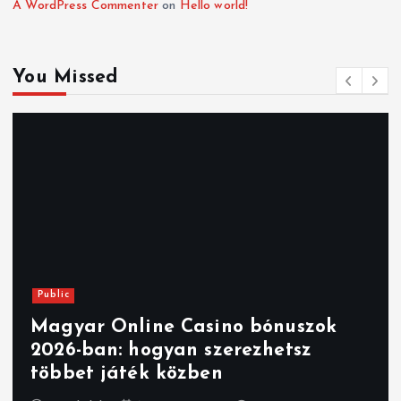
A WordPress Commenter
on
Hello world!
You Missed
Public
r Online Casino bónuszok
Magya
ban: hogyan szerezhetsz
kripto
t játék közben
többet