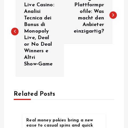
o
Live Casino:
Plattformpr
Analisi
ofile: Was
Tecnica dei
macht den
s
Bonus di
Anbieter
Monopoly
einzigartig?
t
Live, Deal
or No Deal
n
Winners e
Altri
a
Show‑Game
v
i
Related Posts
g
a
Real money pokies bring a new
ease to casual spins and quick