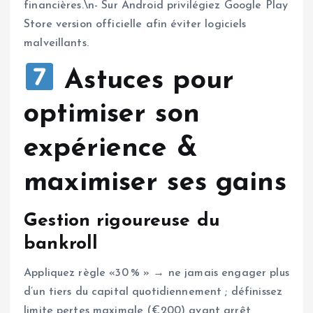
financières.\n- Sur Android privilégiez Google Play
Store version officielle afin éviter logiciels
malveillants.
Astuces pour
optimiser son
expérience &
maximiser ses gains
Gestion rigoureuse du
bankroll
Appliquez règle «30 % » → ne jamais engager plus
d’un tiers du capital quotidiennement ; définissez
limite pertes maximale (€200) avant arrêt