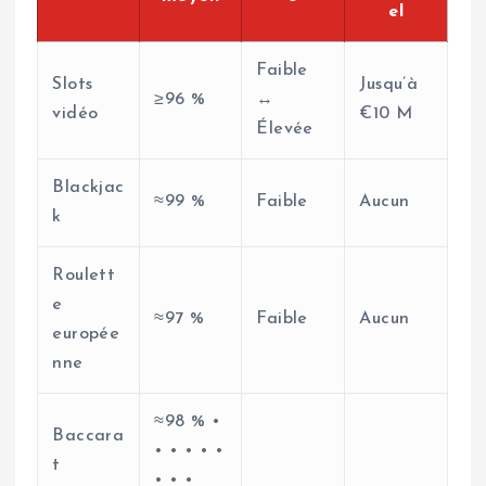
el
Faible
Slots
Jusqu’à
≥96 %
↔︎
vidéo
€10 M
Élevée
Blackjac
≈99 %
Faible
Aucun
k
Roulett
e
≈97 %
Faible
Aucun
europée
nne
≈98 % •
Baccara
• • • • •
t
• • •