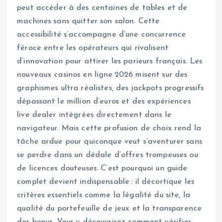
peut accéder à des centaines de tables et de
machines sans quitter son salon. Cette
accessibilité s’accompagne d’une concurrence
féroce entre les opérateurs qui rivalisent
d’innovation pour attirer les parieurs français. Les
nouveaux casinos en ligne 2026 misent sur des
graphismes ultra réalistes, des jackpots progressifs
dépassant le million d’euros et des expériences
live dealer intégrées directement dans le
navigateur. Mais cette profusion de choix rend la
tâche ardue pour quiconque veut s’aventurer sans
se perdre dans un dédale d’offres trompeuses ou
de licences douteuses. C’est pourquoi un guide
complet devient indispensable : il décortique les
critères essentiels comme la légalité du site, la
qualité du portefeuille de jeux et la transparence