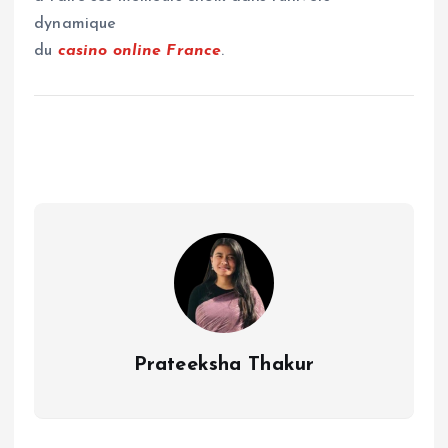
dynamique
du
casino online France
.
Prateeksha Thakur