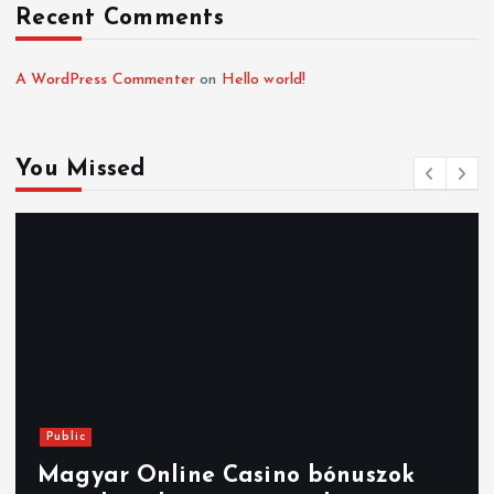
Recent Comments
A WordPress Commenter
on
Hello world!
You Missed
Public
Magyar Online Casino: