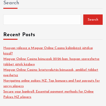
Search
Search
Recent Posts
Hogyan válassz a Magyar Online Casino különböző játékai
közül?
Magyar Online Casino bónuszok 2026-ban: hogyan szerezhetsz
többet játék közben
Magyar Online Casino: kriptovalutás bónuszok, amikkel többet
nyerhetsz
Navigating online pokies NZ: Top bonuses and fast payouts for
savvy players
Secure your bankroll: Essential payment methods for Online
Pokies NZ players