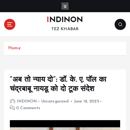
S
k
i
INDINON
p
TEZ KHABAR
t
o
c
Home
o
n
t
e
n
“अब तो न्याय दो”: डॉ. के. ए. पॉल का
t
चंद्रबाबू नायडू को दो टूक संदेश
INDINON
Uncategorized
June 18, 2025
0 Comments