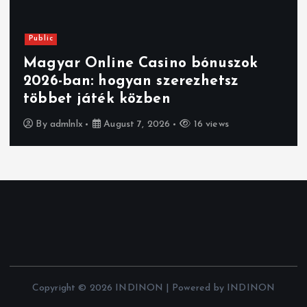
Public
Magyar Online Casino bónuszok
2026-ban: hogyan szerezhetsz
többet játék közben
By
admlnlx
August 7, 2026
16 views
Copyright © 2026 INDINON | Powered by INDINON