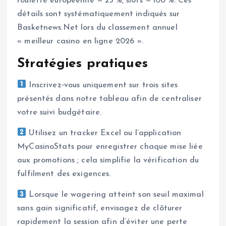
roulette européenne = 25 %, slots = 100 %. Ces
détails sont systématiquement indiqués sur
Basketnews.Net lors du classement annuel
« meilleur casino en ligne 2026 ».
Stratégies pratiques
Inscrivez‑vous uniquement sur trois sites
présentés dans notre tableau afin de centraliser
votre suivi budgétaire.
Utilisez un tracker Excel ou l’application
MyCasinoStats pour enregistrer chaque mise liée
aux promotions ; cela simplifie la vérification du
fulfilment des exigences.
Lorsque le wagering atteint son seuil maximal
sans gain significatif, envisagez de clôturer
rapidement la session afin d’éviter une perte