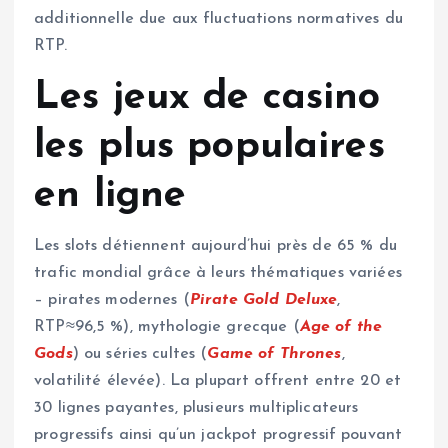
additionnelle due aux fluctuations normatives du
RTP.
Les jeux de casino
les plus populaires
en ligne
Les slots détiennent aujourd’hui près de 65 % du
trafic mondial grâce à leurs thématiques variées
– pirates modernes (
Pirate Gold Deluxe
,
RTP≈96,5 %), mythologie grecque (
Age of the
Gods
) ou séries cultes (
Game of Thrones
,
volatilité élevée). La plupart offrent entre 20 et
30 lignes payantes, plusieurs multiplicateurs
progressifs ainsi qu’un jackpot progressif pouvant