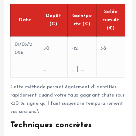
Solde
Dépôt
Gain/pe
Date
cumulé
(€)
rte (€)
(€)
01/03/2
50
-12
38
026
…
…
… │ …
Cette méthode permet également d’identifier
rapidement quand votre taux gagnant chute sous
<30 %, signe qu’il faut suspendre temporairement
vos sessions.\
Techniques concrètes