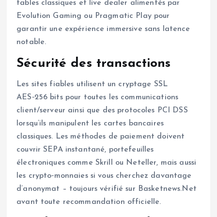
tables classiques et live dealer alimentés par
Evolution Gaming ou Pragmatic Play pour
garantir une expérience immersive sans latence
notable.
Sécurité des transactions
Les sites fiables utilisent un cryptage SSL
AES‑256 bits pour toutes les communications
client/serveur ainsi que des protocoles PCI DSS
lorsqu’ils manipulent les cartes bancaires
classiques. Les méthodes de paiement doivent
couvrir SEPA instantané, portefeuilles
électroniques comme Skrill ou Neteller, mais aussi
les crypto‑monnaies si vous cherchez davantage
d’anonymat – toujours vérifié sur Basketnews.Net
avant toute recommandation officielle.