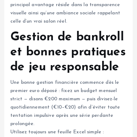
principal avantage réside dans la transparence
visuelle ainsi qu’une ambiance sociale rappelant
celle d’un vrai salon réel.
Gestion de bankroll
et bonnes pratiques
de jeu responsable
Une bonne gestion financière commence dès le
premier euro déposé : fixez un budget mensuel
strict — disons €200 maximum — puis divisez-le
quotidiennement (€10–€20) afin d’éviter toute
tentation impulsive après une série perdante
prolongée.
Utilisez toujours une feuille Excel simple :