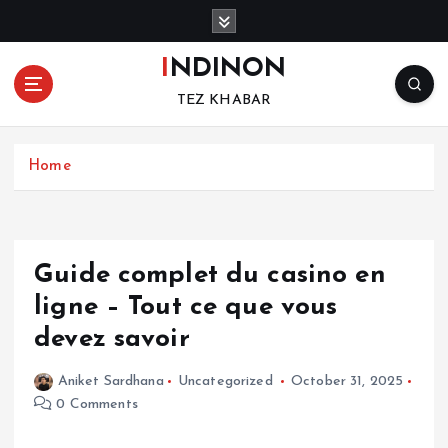
S
k
i
INDINON
p
TEZ KHABAR
t
o
c
Home
o
n
t
e
n
Guide complet du casino en
t
ligne – Tout ce que vous
devez savoir
Aniket Sardhana
Uncategorized
October 31, 2025
0 Comments