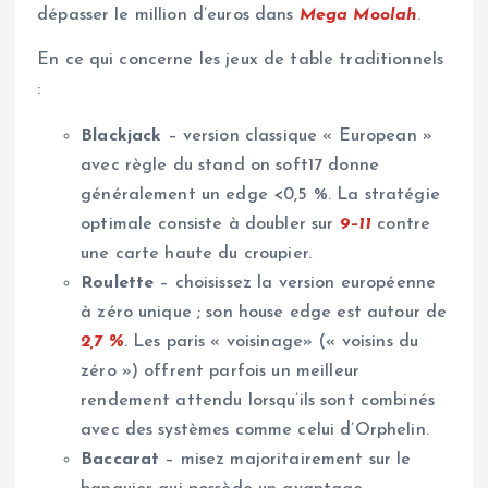
dépasser le million d’euros dans
Mega Moolah
.
En ce qui concerne les jeux de table traditionnels
:
Blackjack
– version classique « European »
avec règle du stand on soft17 donne
généralement un edge <0,5 %. La stratégie
optimale consiste à doubler sur
9–11
contre
une carte haute du croupier.
Roulette
– choisissez la version européenne
à zéro unique ; son house edge est autour de
2,7 %
. Les paris « voisinage» (« voisins du
zéro ») offrent parfois un meilleur
rendement attendu lorsqu’ils sont combinés
avec des systèmes comme celui d’Orphelin.
Baccarat
– misez majoritairement sur le