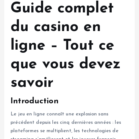
Guide complet
du casino en
ligne – Tout ce
que vous devez
savoir
Introduction
Le jeu en ligne connaît une explosion sans
précédent depuis les cinq dernières années : les
plateformes se multiplient, les technologies de