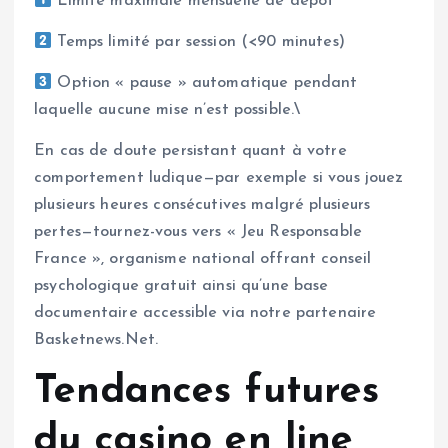
Limite maximale mensuelle de dépôt
Temps limité par session (<90 minutes)
Option « pause » automatique pendant
laquelle aucune mise n’est possible.\
En cas de doute persistant quant à votre
comportement ludique—par exemple si vous jouez
plusieurs heures consécutives malgré plusieurs
pertes—tournez-vous vers « Jeu Responsable
France », organisme national offrant conseil
psychologique gratuit ainsi qu’une base
documentaire accessible via notre partenaire
Basketnews.Net.
Tendances futures
du casino en line​