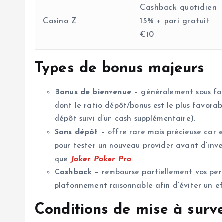
Cashback quotidien
Casino Z
15% + pari gratuit
€10
Types de bonus majeurs
Bonus de bienvenue
– généralement sous for
dont le ratio dépôt/bonus est le plus favor
dépôt suivi d’un cash supplémentaire).
Sans dépôt
– offre rare mais précieuse car 
pour tester un nouveau provider avant d’inve
que
Joker Poker Pro
.
Cashback
– rembourse partiellement vos pert
plafonnement raisonnable afin d’éviter un eff
Conditions de mise à surve