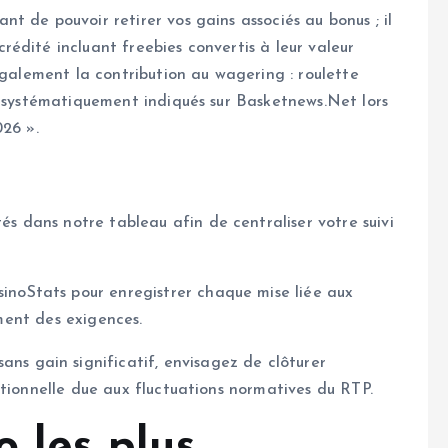
 de pouvoir retirer vos gains associés au bonus ; il
édité incluant freebies convertis à leur valeur
également la contribution au wagering : roulette
t systématiquement indiqués sur Basketnews.Net lors
026 ».
tés dans notre tableau afin de centraliser votre suivi
sinoStats pour enregistrer chaque mise liée aux
lment des exigences.
ans gain significatif, envisagez de clôturer
itionnelle due aux fluctuations normatives du RTP.
o les plus