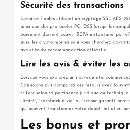
Sécurité des transactions
Les sites fiables utilisent un cryptage SSL AES‑25
ainsi que des protocoles PCI DSS lorsqu’ils manipu
paiement doivent couvrir SEPA instantané, portefe
aussi les crypto‑monnaies si vous cherchez davan
avant toute recommandation officielle.
Lire les avis & éviter les 
Lorsque vous explorez un nouveau site, commencez 
Casino.org puis comparez ces retours avec la syn
critère selon sa pertinence juridique ou technique.
illimité”, “cashback à vie” ou “retour garanti” son
qui peuvent transformer votre dépôt initial en pe
Les bonus et pr