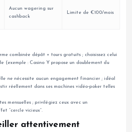
Aucun wagering sur
Limite de €100/mois
cashback
me combinée dépôt + tours gratuits ; choisissez celui
able (exemple : Casino Y propose un doublement du
elle ne nécessite aucun engagement financier ; idéal
stir réellement dans ses machines vidéo‑poker telles
es mensuelles ; privilégiez ceux avec un
et “cercle vicieux”.
iller attentivement