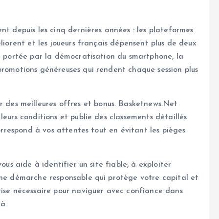
nt depuis les cinq dernières années : les plateformes
éliorent et les joueurs français dépensent plus de deux
st portée par la démocratisation du smartphone, la
promotions généreuses qui rendent chaque session plus
r des meilleures offres et bonus. Basketnews.Net
leurs conditions et publie des classements détaillés
correspond à vos attentes tout en évitant les pièges
ous aide à identifier un site fiable, à exploiter
une démarche responsable qui protège votre capital et
tise nécessaire pour naviguer avec confiance dans
là.