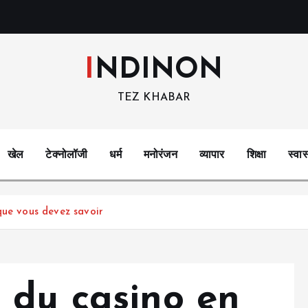
INDINON
TEZ KHABAR
खेल
टेक्नोलॉजी
धर्म
मनोरंजन
व्यापार
शिक्षा
स्वास
que vous devez savoir
 du casino en