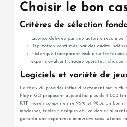
Choisir le bon ca
Critères de sélection fon
Licence délivrée par une autorité reconnue
Réputation confirmée par des audits indépe
Historique transparent visible sur les forums 
experts évaluent chaque opérateur chaque t
Logiciels et variété de jeu
Le choix du provider influe directement sur la fl
Play’n GO proposent aujourd’hui plus de 4 000 titr
RTP moyen compris entre 96 % et 98 %. Un bon site
modernes, tables classiques et live dealer alime
garantir une expérience immersive sans latence n