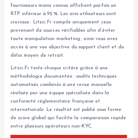
fournisseurs moins connus affichent parfois un
RTP inférieur à 92 %. Les avis utilisateurs sont
cruciaux : Litzic.Fr compile uniquement ceux
provenant de sources vérifiables afin d’éviter
toute manipulation marketing ; ainsi vous avez
accès à une vue objective du support client et du
délai moyen de retrait.
Litzic.Fr teste chaque critère grâce à une
méthodologie documentée : audits techniques
automatisés combinés à une revue manuelle
réalisée par une équipe spécialisée dans la
conformité réglementaire française et
internationale. Le résultat est publié sous forme
de score global qui facilite la comparaison rapide
entre plusieurs opérateurs non‑KYC.