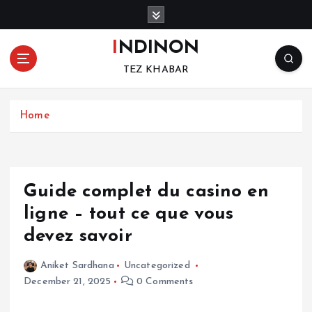
S
k
i
INDINON
p
TEZ KHABAR
t
o
c
Home
o
n
t
e
n
Guide complet du casino en
t
ligne – tout ce que vous
devez savoir
Aniket Sardhana
Uncategorized
December 21, 2025
0 Comments