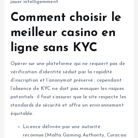
jouer intelligemment.
Comment choisir le
meilleur casino en
ligne sans KYC
Opérer sur une plateforme qui ne requiert pas de
vérification d’identité séduit par la rapidité
d’inscription et l’anonymat préservé ; cependant
l’absence de KYC ne doit pas masquer les risques
potentiels : il faut s’assurer que le site respecte les
standards de sécurité et offre un environnement
équitable.
Licence délivrée par une autorité
reconnue (Malta Gaming Authority, Curacao