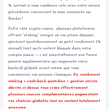
%, surtout si vous combinez cela avec notre astuce
précédente concernant la mise constante sur
Banker.*
Enfin côté crypto‑casino , plusieurs plateformes
offrent “staking” intégré où vos jetons déposés
génèrent quotidiennement un petit rendement (%
annuel) tant qu’ils restent bloqués dans votre
compte joueur — c’est essentiellement une forme
passive supplémentaire qui augmente votre
bankroll globale avant même que vous
commenciez vos sessions classiques.
En combinant
staking + cash‑back quotidien + gestion stricte
décrite ci‑dessus vous créez effectivement
plusieurs sources complémentaires augmentant
vos chances globales tout en restant totalement
anonyme.