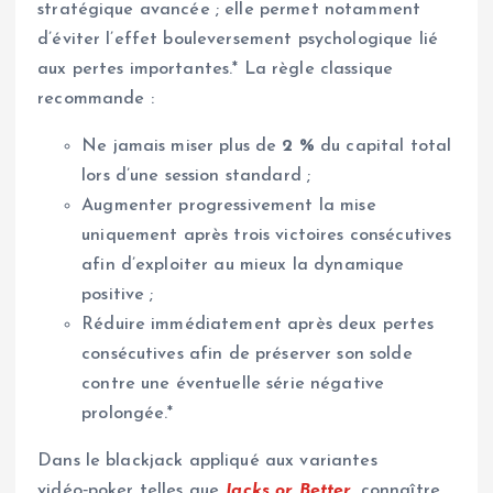
stratégique avancée ; elle permet notamment
d’éviter l’effet bouleversement psychologique lié
aux pertes importantes.* La règle classique
recommande :
Ne jamais miser plus de
2 %
du capital total
lors d’une session standard ;
Augmenter progressivement la mise
uniquement après trois victoires consécutives
afin d’exploiter au mieux la dynamique
positive ;
Réduire immédiatement après deux pertes
consécutives afin de préserver son solde
contre une éventuelle série négative
prolongée.*
Dans le blackjack appliqué aux variantes
vidéo‑poker telles que
Jacks or Better
, connaître