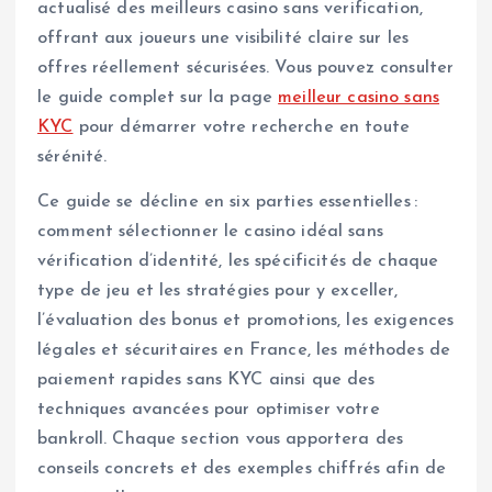
actualisé des meilleurs casino sans verification,
offrant aux joueurs une visibilité claire sur les
offres réellement sécurisées. Vous pouvez consulter
le guide complet sur la page
meilleur casino sans
KYC
pour démarrer votre recherche en toute
sérénité.
Ce guide se décline en six parties essentielles :
comment sélectionner le casino idéal sans
vérification d’identité, les spécificités de chaque
type de jeu et les stratégies pour y exceller,
l’évaluation des bonus et promotions, les exigences
légales et sécuritaires en France, les méthodes de
paiement rapides sans KYC ainsi que des
techniques avancées pour optimiser votre
bankroll. Chaque section vous apportera des
conseils concrets et des exemples chiffrés afin de