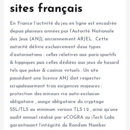
sites français
En France l’activité du jeu en ligne est encadrée
depuis plusieurs années par l’Autorité Nationale
des Jeux (ANJ), anciennement ARJEL . Cette
autorité délivre exclusivement deux types
d’autorisations : celles relatives aux paris sportifs
& hippiques puis celles dédiées aux jeux de hasard
tels que poker & casinos virtuels . Un site
possédant une licence ANJ doit respecter
scrupuleusement trois exigences majeures :
protection des mineurs via auto‑exclusion
obligatoire , usage obligatoire du cryptage
SSL/TLS au minimum version TLS 1.​2 , ainsi qu’une
audit annuel réalisé par eCOGRA ou iTech Labs
garantissant l’intégrité du Random Number