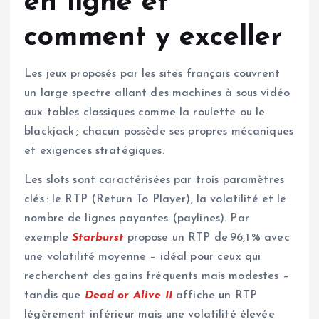
en ligne et
comment y exceller
Les jeux proposés par les sites français couvrent
un large spectre allant des machines à sous vidéo
aux tables classiques comme la roulette ou le
blackjack ; chacun possède ses propres mécaniques
et exigences stratégiques.
Les slots sont caractérisées par trois paramètres
clés : le RTP (Return To Player), la volatilité et le
nombre de lignes payantes (paylines). Par
exemple
Starburst
propose un RTP de 96,1 % avec
une volatilité moyenne – idéal pour ceux qui
recherchent des gains fréquents mais modestes –
tandis que
Dead or Alive II
affiche un RTP
légèrement inférieur mais une volatilité élevée