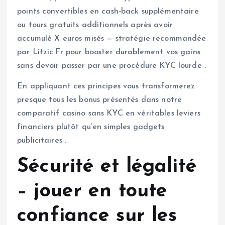
points convertibles en cash‑back supplémentaire
ou tours gratuits additionnels après avoir
accumulé X euros misés — stratégie recommandée
par Litzic.Fr pour booster durablement vos gains
sans devoir passer par une procédure KYC lourde .
En appliquant ces principes vous transformerez
presque tous les bonus présentés dans notre
comparatif casino sans KYC en véritables leviers
financiers plutôt qu’en simples gadgets
publicitaires .
Sécurité et légalité
– jouer en toute
confiance sur les