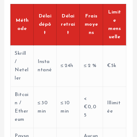
Limit
Délai
Délai
Frais
Méth
e
dépô
retrai
moye
ode
mens
t
t
ns
uelle
Skrill
/
Insta
≤ 24h
≤ 2 %
€5k
Netel
ntané
ler
Bitcoi
<
n /
≤ 30
≤ 10
Illimit
€0,.0
Ether
min
min
ée
5
eum
Paysa
Aucun