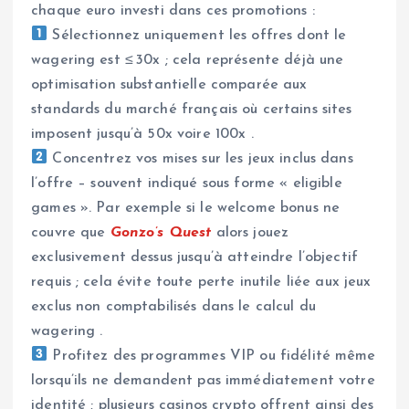
chaque euro investi dans ces promotions :
Sélectionnez uniquement les offres dont le
wagering est ≤ 30x ; cela représente déjà une
optimisation substantielle comparée aux
standards du marché français où certains sites
imposent jusqu’à 50x voire 100x .
Concentrez vos mises sur les jeux inclus dans
l’offre – souvent indiqué sous forme « eligible
games ». Par exemple si le welcome bonus ne
couvre que
Gonzo’s Quest
alors jouez
exclusivement dessus jusqu’à atteindre l’objectif
requis ; cela évite toute perte inutile liée aux jeux
exclus non comptabilisés dans le calcul du
wagering .
Profitez des programmes VIP ou fidélité même
lorsqu’ils ne demandent pas immédiatement votre
identité ; plusieurs casinos crypto offrent ainsi des