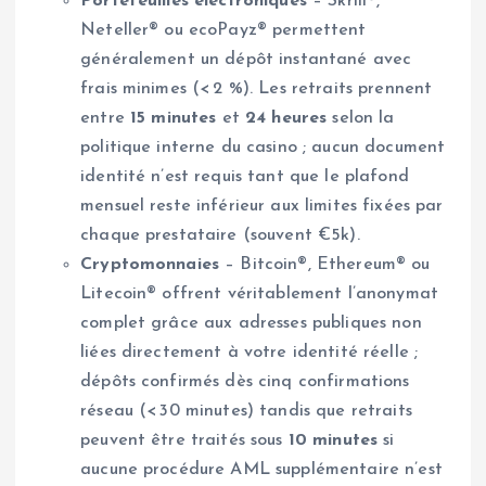
Portefeuilles électroniques
– Skrill®,
Neteller® ou ecoPayz® permettent
généralement un dépôt instantané avec
frais minimes (< 2 %). Les retraits prennent
entre
15 minutes
et
24 heures
selon la
politique interne du casino ; aucun document
identité n’est requis tant que le plafond
mensuel reste inférieur aux limites fixées par
chaque prestataire (souvent €5k).
Cryptomonnaies
– Bitcoin®, Ethereum® ou
Litecoin® offrent véritablement l’anonymat
complet grâce aux adresses publiques non
liées directement à votre identité réelle ;
dépôts confirmés dès cinq confirmations
réseau (< 30 minutes) tandis que retraits
peuvent être traités sous
10 minutes
si
aucune procédure AML supplémentaire n’est