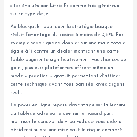
sites évalués par Litzic.Fr comme très généreux
sur ce type de jeu.
Au blackjack , appliquer la stratégie basique
réduit l’avantage du casino à moins de 0,5 %. Par
exemple savoir quand doubler sur une main totale
égale à 11 contre un dealer montrant une carte
faible augmente significativement vos chances de
gain ; plusieurs plateformes offrent même un
mode « practice » gratuit permettant d’affiner
cette technique avant tout pari réel avec argent
réel .
Le poker en ligne repose davantage sur la lecture
du tableau adversaire que sur le hasard pur ;
maîtriser le concept du « pot‑odds » vous aide à
décider si suivre une mise vaut le risque comparé