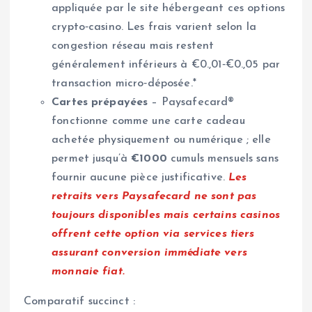
appliquée par le site hébergeant ces options
crypto‑casino​. Les frais varient selon la
congestion réseau mais restent
généralement inférieurs à €0.,01‑€0.,05 par
transaction micro‑déposée.*
Cartes prépayées
– Paysafecard®
fonctionne comme une carte cadeau
achetée physiquement ou numérique ; elle
permet jusqu’à
€1000
cumuls mensuels sans
fournir aucune pièce justificative.
Les
retraits vers Paysafecard ne sont pas
toujours disponibles mais certains casinos
offrent cette option via services tiers
assurant conversion immédiate vers
monnaie fiat.
Comparatif succinct :