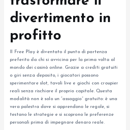
trasformare il
divertimento in
profitto
Il Free Play è diventato il punto di partenza
preferito da chi si avvicina per la prima volta al
mondo dei casinò online. Grazie a crediti gratuiti
o giri senza deposito, i giocatori possono
sperimentare slot, tavoli live e giochi con croupier
reali senza rischiare il proprio capitale. Questa
modalità non è solo un “assaggio” gratuito: è una
vera palestra dove si apprendono le regole, si
testano le strategie e si scoprono le preferenze
personali prima di impegnare denaro reale.