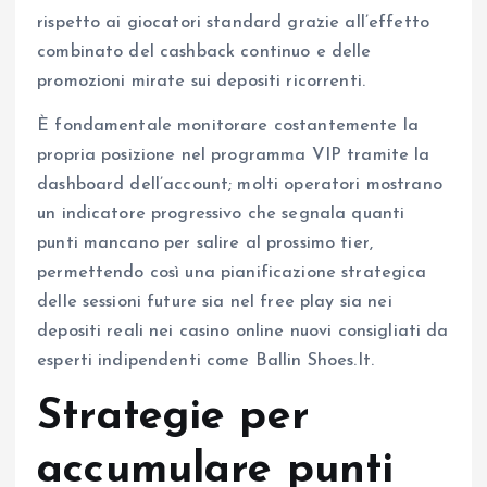
rispetto ai giocatori standard grazie all’effetto
combinato del cashback continuo e delle
promozioni mirate sui depositi ricorrenti.
È fondamentale monitorare costantemente la
propria posizione nel programma VIP tramite la
dashboard dell’account; molti operatori mostrano
un indicatore progressivo che segnala quanti
punti mancano per salire al prossimo tier,
permettendo così una pianificazione strategica
delle sessioni future sia nel free play sia nei
depositi reali nei casino online nuovi consigliati da
esperti indipendenti come Ballin Shoes.It.
Strategie per
accumulare punti