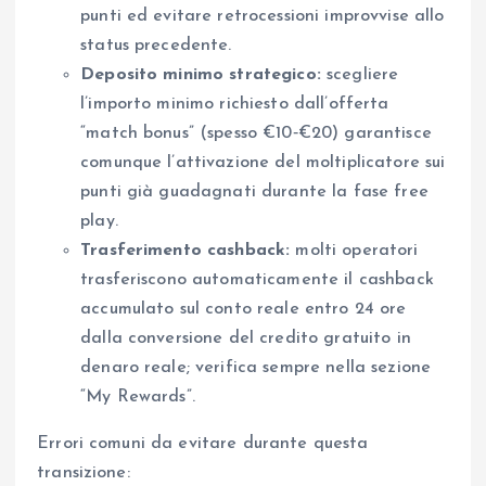
punti ed evitare retrocessioni improvvise allo
status precedente.
Deposito minimo strategico:
scegliere
l’importo minimo richiesto dall’offerta
“match bonus” (spesso €10‑€20) garantisce
comunque l’attivazione del moltiplicatore sui
punti già guadagnati durante la fase free
play.
Trasferimento cashback:
molti operatori
trasferiscono automaticamente il cashback
accumulato sul conto reale entro 24 ore
dalla conversione del credito gratuito in
denaro reale; verifica sempre nella sezione
“My Rewards”.
Errori comuni da evitare durante questa
transizione: