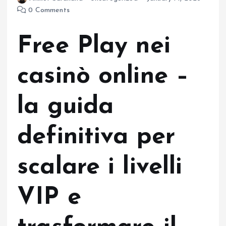
0 Comments
Free Play nei
casinò online –
la guida
definitiva per
scalare i livelli
VIP e