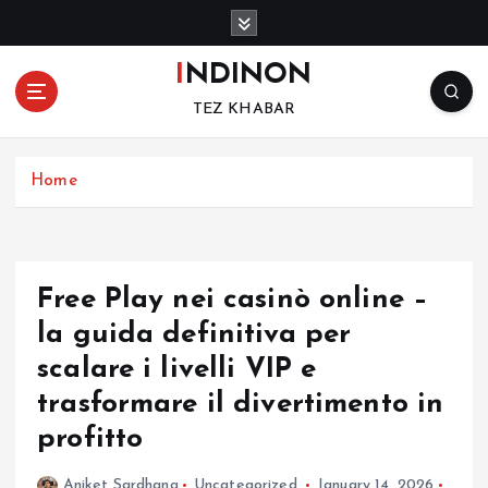
S
k
i
INDINON
p
TEZ KHABAR
t
o
c
Home
o
n
t
e
n
Free Play nei casinò online –
t
la guida definitiva per
scalare i livelli VIP e
trasformare il divertimento in
profitto
Aniket Sardhana
Uncategorized
January 14, 2026