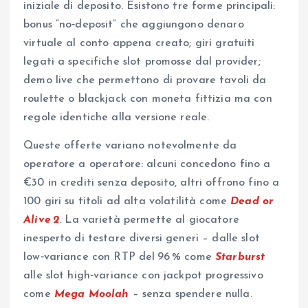
iniziale di deposito. Esistono tre forme principali:
bonus “no‑deposit” che aggiungono denaro
virtuale al conto appena creato; giri gratuiti
legati a specifiche slot promosse dal provider;
demo live che permettono di provare tavoli da
roulette o blackjack con moneta fittizia ma con
regole identiche alla versione reale.
Queste offerte variano notevolmente da
operatore a operatore: alcuni concedono fino a
€30 in crediti senza deposito, altri offrono fino a
100 giri su titoli ad alta volatilità come
Dead or
Alive 2
. La varietà permette al giocatore
inesperto di testare diversi generi – dalle slot
low‑variance con RTP del 96 % come
Starburst
alle slot high‑variance con jackpot progressivo
come
Mega Moolah
– senza spendere nulla.