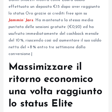
Ballin Shoes.It mostra come Laura abbia
effettuato un deposito €15 dopo aver raggiunto
lo status Oro grazie ai crediti free spin su
Jammin’ Jars
. Ha mantenuto la stessa media
puntata delle sessioni gratuite (€0,20) ed ha
usufruito immediatamente del cashback mensile
del 10 %, riuscendo così ad aumentare il suo saldo
netto del +8 % entro tre settimane dalla
conversione.|
Massimizzare il
ritorno economico
una volta raggiunto
lo status Elite