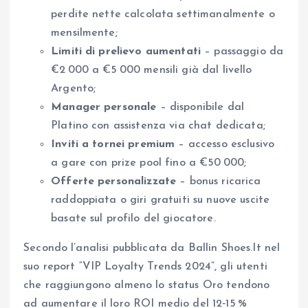
perdite nette calcolata settimanalmente o
mensilmente;
Limiti di prelievo aumentati
– passaggio da
€2 000 a €5 000 mensili già dal livello
Argento;
Manager personale
– disponibile dal
Platino con assistenza via chat dedicata;
Inviti a tornei premium
– accesso esclusivo
a gare con prize pool fino a €50 000;
Offerte personalizzate
– bonus ricarica
raddoppiata o giri gratuiti su nuove uscite
basate sul profilo del giocatore.
Secondo l’analisi pubblicata da Ballin Shoes.It nel
suo report “VIP Loyalty Trends 2024”, gli utenti
che raggiungono almeno lo status Oro tendono
ad aumentare il loro ROI medio del 12‑15 %