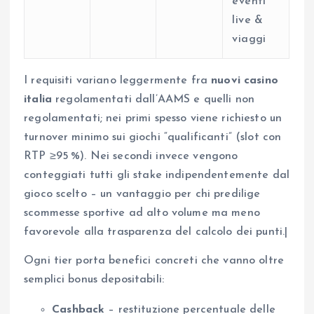
eventi
live &
viaggi
I requisiti variano leggermente fra
nuovi casino
italia
regolamentati dall’AAMS e quelli non
regolamentati; nei primi spesso viene richiesto un
turnover minimo sui giochi “qualificanti” (slot con
RTP ≥95 %). Nei secondi invece vengono
conteggiati tutti gli stake indipendentemente dal
gioco scelto – un vantaggio per chi predilige
scommesse sportive ad alto volume ma meno
favorevole alla trasparenza del calcolo dei punti.|
Ogni tier porta benefici concreti che vanno oltre
semplici bonus depositabili:
Cashback
– restituzione percentuale delle