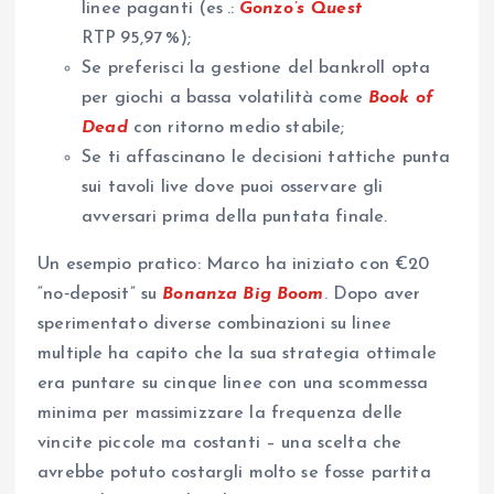
linee paganti (es .:
Gonzo’s Quest
RTP 95,97 %);
Se preferisci la gestione del bankroll opta
per giochi a bassa volatilità come
Book of
Dead
con ritorno medio stabile;
Se ti affascinano le decisioni tattiche punta
sui tavoli live dove puoi osservare gli
avversari prima della puntata finale.
Un esempio pratico: Marco ha iniziato con €20
“no‑deposit” su
Bonanza Big Boom
. Dopo aver
sperimentato diverse combinazioni su linee
multiple ha capito che la sua strategia ottimale
era puntare su cinque linee con una scommessa
minima per massimizzare la frequenza delle
vincite piccole ma costanti – una scelta che
avrebbe potuto costargli molto se fosse partita