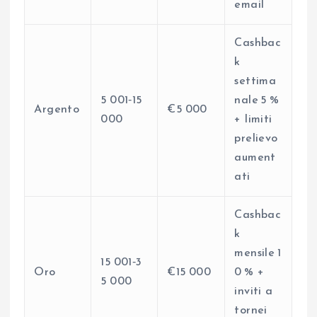
email
Cashbac
k
settima
5 001‑15
nale 5 %
Argento
€5 000
000
+ limiti
prelievo
aument
ati
Cashbac
k
mensile 1
15 001‑3
Oro
€15 000
0 % +
5 000
inviti a
tornei