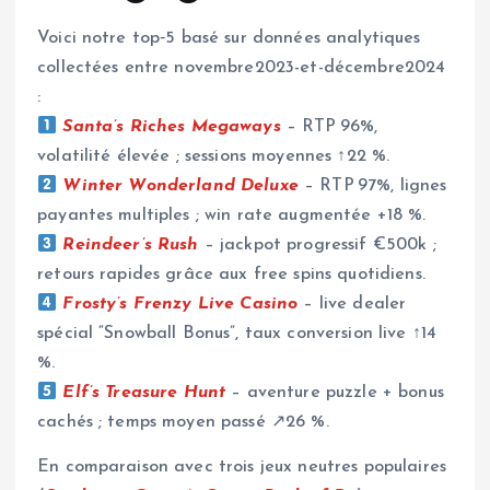
Voici notre top‑5 basé sur données analytiques
collectées entre novembre2023-et-décembre2024
:
Santa’s Riches Megaways
– RTP 96%,
volatilité élevée ; sessions moyennes ↑22 %.
Winter Wonderland Deluxe
– RTP 97%, lignes
payantes multiples ; win rate augmentée +18 %.
Reindeer’s Rush
– jackpot progressif €500k ;
retours rapides grâce aux free spins quotidiens.
Frosty’s Frenzy Live Casino
– live dealer
spécial “Snowball Bonus”, taux conversion live ↑14
%.
Elf’s Treasure Hunt
– aventure puzzle + bonus
cachés ; temps moyen passé ↗︎26 %.
En comparaison avec trois jeux neutres populaires