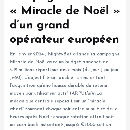
« Miracle de Noël »
d’un grand
opérateur européen
En janvier 2024 , MightyBet a lancé sa campagne
Miracle de Noël avec un budget annoncé de
€12 millions réparti sur deux mois (du jour J au jour
J+60). L’objectif était double — stimuler tant
l’acquisition qu’une hausse durable du revenu
moyen par utilisateur actif (ARPU).\n\nLa
mécanique centrale reposait sur un “miracle
wheel” tournant chaque soir entre minuit et deux
heures après Noël ; chaque rotation offrait soit
un cash back instantané jusqu’à €5000 soit un