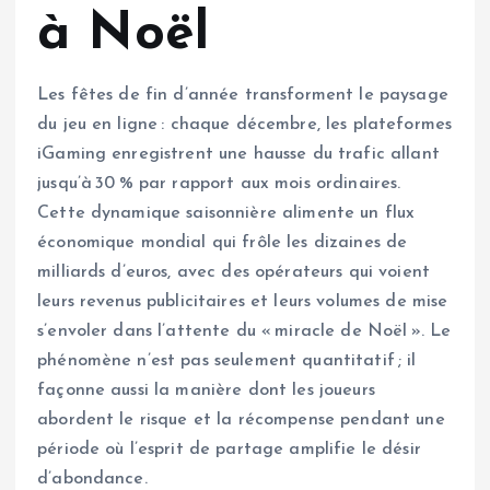
à Noël
Les fêtes de fin d’année transforment le paysage
du jeu en ligne : chaque décembre, les plateformes
iGaming enregistrent une hausse du trafic allant
jusqu’à 30 % par rapport aux mois ordinaires.
Cette dynamique saisonnière alimente un flux
économique mondial qui frôle les dizaines de
milliards d’euros, avec des opérateurs qui voient
leurs revenus publicitaires et leurs volumes de mise
s’envoler dans l’attente du « miracle de Noël ». Le
phénomène n’est pas seulement quantitatif ; il
façonne aussi la manière dont les joueurs
abordent le risque et la récompense pendant une
période où l’esprit de partage amplifie le désir
d’abondance.