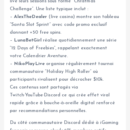
live leurs sessions sous forme “Christmas
Challenge”. Une liste typique inclut :
–
AlexTheDealer
(live casino) montre son tableau
“Santa Slot Sprint” avec code promo exclusif
donnant +50 free spins.
–
LunaBetGirl
réalise quotidiennement une série
“12 Days of Freebies”, rappelant exactement
votre Calendrier Aventure.
–
NikoPlayLive
organise régulièrement tournoi
communautaire “Holiday High Roller” où
participants rivalisent pour décrocher $10k.
Ces contenus sont partagés via
Twitch·YouTube·Discord ce qui crée effet viral
rapide grâce à bouche-à-oreille digital renforcé
par recommandations personnelles.
Du côté communautaire Discord dédié à iGaming