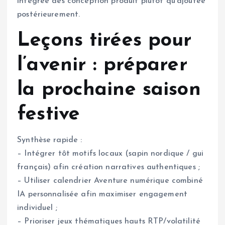
intégrée dès conception produit plutôt qu’ajoutée
postérieurement.
Leçons tirées pour
l’avenir : préparer
la prochaine saison
festive
Synthèse rapide :
– Intégrer tôt motifs locaux (sapin nordique / gui
français) afin création narratives authentiques ;
– Utiliser calendrier Aventure numérique combiné
IA personnalisée afin maximiser engagement
individuel ;
– Prioriser jeux thématiques hauts RTP/volatilité