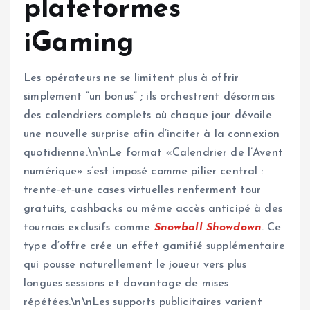
plateformes
iGaming
Les opérateurs ne se limitent plus à offrir
simplement “un bonus” ; ils orchestrent désormais
des calendriers complets où chaque jour dévoile
une nouvelle surprise afin d’inciter à la connexion
quotidienne.\n\nLe format «Calendrier de l’Avent
numérique» s’est imposé comme pilier central :
trente‑et‑une cases virtuelles renferment tour
gratuits, cashbacks ou même accès anticipé à des
tournois exclusifs comme
Snowball Showdown
. Ce
type d’offre crée un effet gamifié supplémentaire
qui pousse naturellement le joueur vers plus
longues sessions et davantage de mises
répétées.\n\nLes supports publicitaires varient