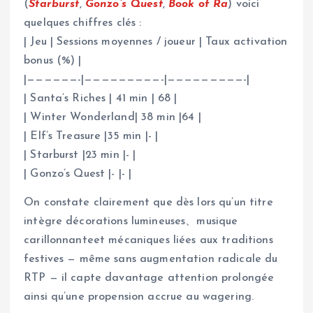
(
Starburst
,
Gonzo’s Quest
,
Book of Ra
) voici
quelques chiffres clés :
| Jeu | Sessions moyennes / joueur | Taux activation
bonus (%) |
|——————-|—————————-|—————————-|
| Santa’s Riches | 41 min | 68 |
| Winter Wonderland| 38 min |64 |
| Elf’s Treasure |35 min |- |
| Starburst |23 min |- |
| Gonzo’s Quest |- |- |
On constate clairement que dès lors qu’un titre
intègre décorations lumineuses、musique
carillonnanteet mécaniques liées aux traditions
festives — même sans augmentation radicale du
RTP — il capte davantage attention prolongée
ainsi qu’une propension accrue au wagering.