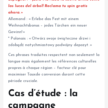
las luces del árbol! Reclama tu spin gratis
ahora. »
Allemand : « Erlebe das Fest mit einem
Weihnachtsbonus – jedes Türchen ein neuer
Gewinn! »
* Polonais : « Otwórz swoje świąteczne drzwi i
zdobądź natychmiastowy podwójny depozyt. »
Ces phrases traduites respectent non seulement la
langue mais également les références culturelles
propres à chaque région – facteur clé pour
maximiser Tauxde conversion durant cette
période cruciale.
Cas d’étude : la
campagne