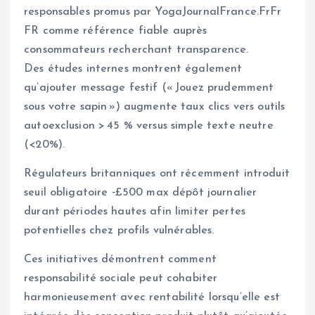
responsables promus par YogaJournalFrance.FrFr
FR comme référence fiable auprès
consommateurs recherchant transparence.
Des études internes montrent également
qu’ajouter message festif (« Jouez prudemment
sous votre sapin ») augmente taux clics vers outils
autoexclusion > 45 % versus simple texte neutre
(<20%).
Régulateurs britanniques ont récemment introduit
seuil obligatoire ‑£500 max dépôt journalier
durant périodes hautes afin limiter pertes
potentielles chez profils vulnérables.
Ces initiatives démontrent comment
responsabilité sociale peut cohabiter
harmonieusement avec rentabilité lorsqu’elle est