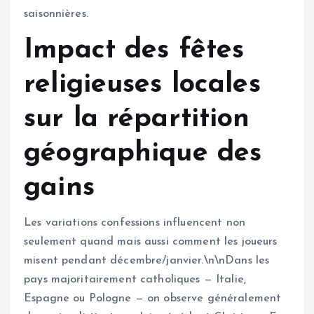
saisonnières.
Impact des fêtes
religieuses locales
sur la répartition
géographique des
gains
Les variations confessions influencent non
seulement quand mais aussi comment les joueurs
misent pendant décembre/janvier.\n\nDans les
pays majoritairement catholiques — Italie,
Espagne ou Pologne — on observe généralement