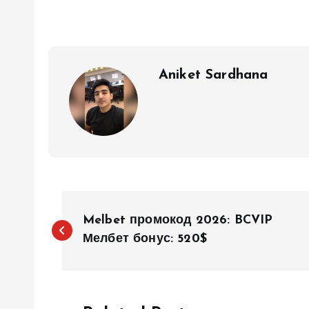
Aniket Sardhana
P
Melbet промокод 2026: BCVIP
o
Мелбет бонус: 520$
s