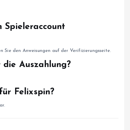
n Spieleraccount
en Sie den Anweisungen auf der Verifizierungsseite.
t die Auszahlung?
für Felixspin?
ar.