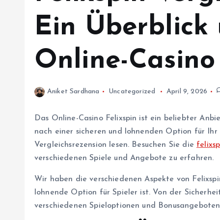
Ein Überblick
Online-Casino
Aniket Sardhana
Uncategorized
April 9, 2026
Das Online-Casino Felixspin ist ein beliebter Anb
nach einer sicheren und lohnenden Option für Ihr G
Vergleichsrezension lesen. Besuchen Sie die
felixs
verschiedenen Spiele und Angebote zu erfahren.
Wir haben die verschiedenen Aspekte von Felixspi
lohnende Option für Spieler ist. Von der Sicherhei
verschiedenen Spieloptionen und Bonusangeboten