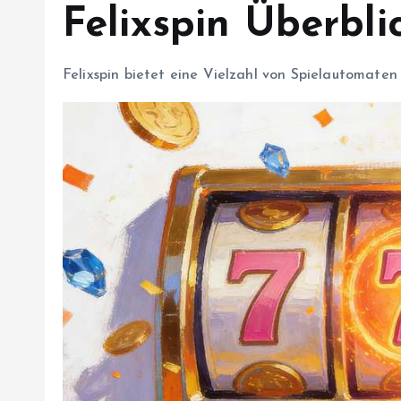
Felixspin Überbli
Felixspin bietet eine Vielzahl von Spielautomaten