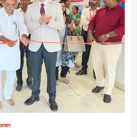
 उपचार