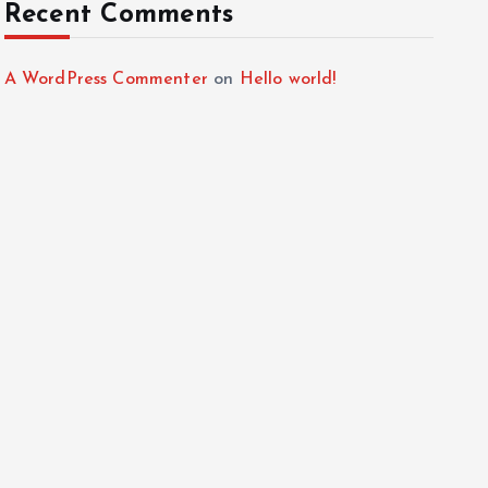
Recent Comments
A WordPress Commenter
on
Hello world!