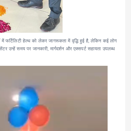
 फर्टिलिटी हेल्थ को लेकर जागरूकता में वृद्धि हुई है, लेकिन कई लोग
 सेंटर उन्हें समय पर जानकारी, मार्गदर्शन और एक्सपर्ट सहायता उपलब्ध