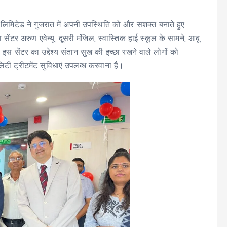
टल लिमिटेड ने गुजरात में अपनी उपस्थिति को और सशक्त बनाते हुए
ेंटर अरुण एवेन्यू, दूसरी मंजिल, स्वास्तिक हाई स्कूल के सामने, आबू
इस सेंटर का उद्देश्य संतान सुख की इच्छा रखने वाले लोगों को
टी ट्रीटमेंट सुविधाएं उपलब्ध करवाना है।