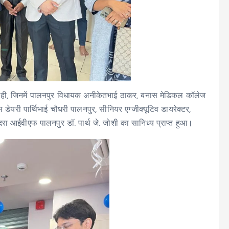
रही, जिनमें पालनपुर विधायक अनीकेतभाई ठाकर, बनास मेडिकल कॉलेज
ास डेयरी पार्थिभाई चौधरी पालनपुर, सीनियर एग्जीक्यूटिव डायरेक्टर,
िरा आईवीएफ पालनपुर डॉ. पार्थ जे. जोशी का सानिध्य प्राप्त हुआ।