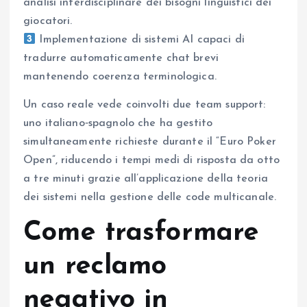
analisi interdisciplinare dei bisogni linguistici dei
giocatori.
Implementazione di sistemi AI capaci di
tradurre automaticamente chat brevi
mantenendo coerenza terminologica.
Un caso reale vede coinvolti due team support:
uno italiano‑spagnolo che ha gestito
simultaneamente richieste durante il “Euro Poker
Open”, riducendo i tempi medi di risposta da otto
a tre minuti grazie all’applicazione della teoria
dei sistemi nella gestione delle code multicanale.
Come trasformare
un reclamo
negativo in