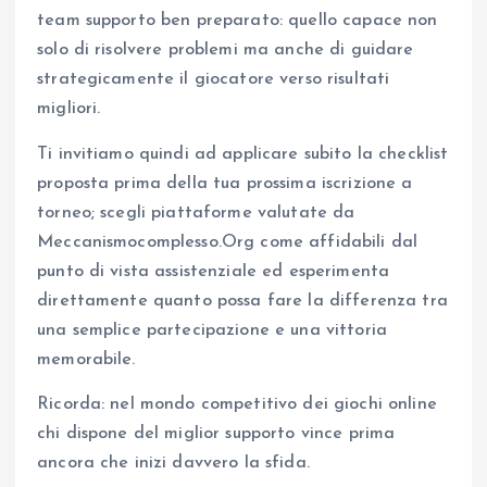
team supporto ben preparato: quello capace non
solo di risolvere problemi ma anche di guidare
strategicamente il giocatore verso risultati
migliori.
Ti invitiamo quindi ad applicare subito la checklist
proposta prima della tua prossima iscrizione a
torneo; scegli piattaforme valutate da
Meccanismocomplesso.Org come affidabili dal
punto di vista assistenziale ed esperimenta
direttamente quanto possa fare la differenza tra
una semplice partecipazione e una vittoria
memorabile.
Ricorda: nel mondo competitivo dei giochi online
chi dispone del miglior supporto vince prima
ancora che inizi davvero la sfida.