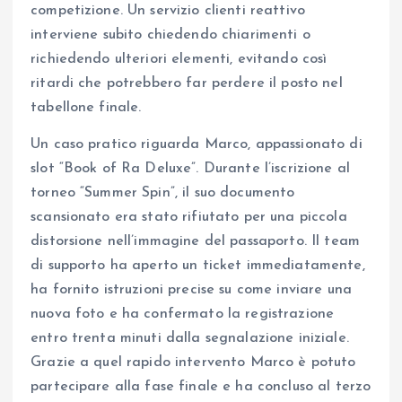
competizione. Un servizio clienti reattivo
interviene subito chiedendo chiarimenti o
richiedendo ulteriori elementi, evitando così
ritardi che potrebbero far perdere il posto nel
tabellone finale.
Un caso pratico riguarda Marco, appassionato di
slot “Book of Ra Deluxe”. Durante l’iscrizione al
torneo “Summer Spin”, il suo documento
scansionato era stato rifiutato per una piccola
distorsione nell’immagine del passaporto. Il team
di supporto ha aperto un ticket immediatamente,
ha fornito istruzioni precise su come inviare una
nuova foto e ha confermato la registrazione
entro trenta minuti dalla segnalazione iniziale.
Grazie a quel rapido intervento Marco è potuto
partecipare alla fase finale e ha concluso al terzo