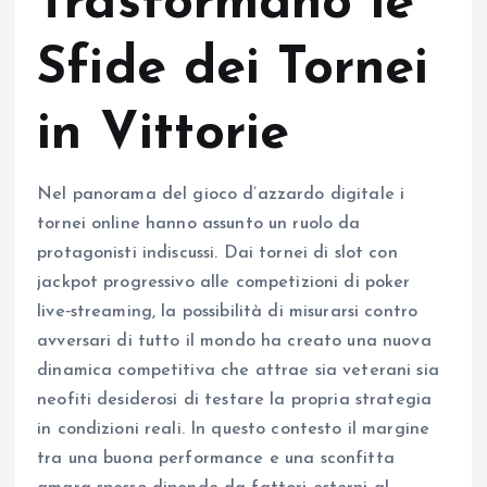
Trasformano le
Sfide dei Tornei
in Vittorie
Nel panorama del gioco d’azzardo digitale i
tornei online hanno assunto un ruolo da
protagonisti indiscussi. Dai tornei di slot con
jackpot progressivo alle competizioni di poker
live‑streaming, la possibilità di misurarsi contro
avversari di tutto il mondo ha creato una nuova
dinamica competitiva che attrae sia veterani sia
neofiti desiderosi di testare la propria strategia
in condizioni reali. In questo contesto il margine
tra una buona performance e una sconfitta