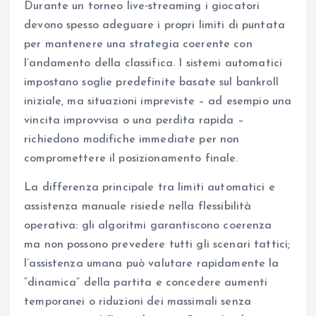
Durante un torneo live‑streaming i giocatori
devono spesso adeguare i propri limiti di puntata
per mantenere una strategia coerente con
l’andamento della classifica. I sistemi automatici
impostano soglie predefinite basate sul bankroll
iniziale, ma situazioni impreviste – ad esempio una
vincita improvvisa o una perdita rapida –
richiedono modifiche immediate per non
compromettere il posizionamento finale.
La differenza principale tra limiti automatici e
assistenza manuale risiede nella flessibilità
operativa: gli algoritmi garantiscono coerenza
ma non possono prevedere tutti gli scenari tattici;
l’assistenza umana può valutare rapidamente la
“dinamica” della partita e concedere aumenti
temporanei o riduzioni dei massimali senza