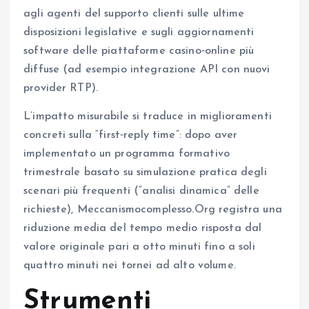
agli agenti del supporto clienti sulle ultime
disposizioni legislative e sugli aggiornamenti
software delle piattaforme casino‑online più
diffuse (ad esempio integrazione API con nuovi
provider RTP).
L’impatto misurabile si traduce in miglioramenti
concreti sulla “first‑reply time”: dopo aver
implementato un programma formativo
trimestrale basato su simulazione pratica degli
scenari più frequenti (“analisi dinamica” delle
richieste), Meccanismocomplesso.Org registra una
riduzione media del tempo medio risposta dal
valore originale pari a otto minuti fino a soli
quattro minuti nei tornei ad alto volume.
Strumenti