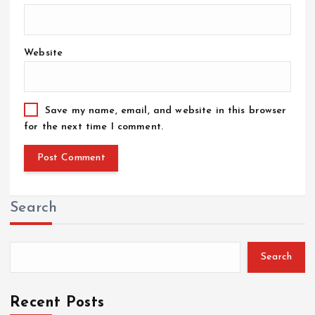
Website
Save my name, email, and website in this browser
for the next time I comment.
Search
Search
Recent Posts