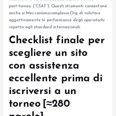
post‑torneo (“CSAT”). Questi strumenti consentono
anche a Meccanismocomplesso.Org di valutare
oggettivamente le performance degli operatorhi
rispetto agli standard internazionali.
Checklist finale per
scegliere un sito
con assistenza
eccellente prima di
iscriversi a un
torneo [≈280