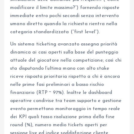
modificare il limite massimo?”) fornendo risposte
immediate entro pochi secondi senza intervento
umano diretto quando la richiesta rientra nella
categoria standardizzata (“first level”).
Un sistema ticketing avanzato assegna priorità
dinamica ai casi aperti sulla base del punteggio
attuale del giocatore nella competizione; così chi
sta disputando l’ultima mano con alto stake
riceve risposta prioritaria rispetto a chi è ancora
nelle prime fasi preliminari a basso rischio
finanziario (RTP ~ 97%). Inoltre le dashboard
operative condivise tra team supporto e gestione
evento permettono monitoraggio in tempo reale
dei KPI quali tasso risoluzione prima della fine
round (%), numero medio tickets aperti per
sessione live ed indice soddisfazione cliente