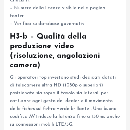
Checklist:
– Numero della licenza visibile nella pagina
footer
– Verifica su database governativi
H3‑b – Qualità della
produzione video
(risoluzione, angolazioni
camera)
Gli operatori top investono studi dedicati dotati
di telecamere ultra HD (1080p o superiori)
posizionate sia sopra il tavolo sia laterali per
catturare ogni gesto del dealer e il movimento
delle fiches sul feltro verde brillante . Una buona
codifica AV1 riduce la latenza fino a 150 ms anche
su connessioni mobili LTE/5G.