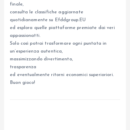
finale,
consulta le classifiche aggiornate
quotidianamente su Efddgroup.EU
ed esplora quelle piattaforme premiate dai veri
appassionatti.
Solo così potrai trasformare ogni puntata in
un’esperienza autentica,
massimizzando divertimento,
trasparenza
ed eventualmente ritorni economici superior­iori.
Buon gioco!