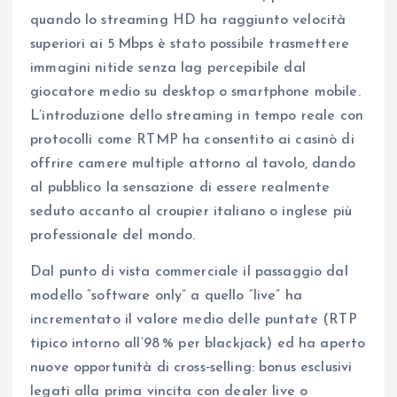
quando lo streaming HD ha raggiunto velocità
superiori ai 5 Mbps è stato possibile trasmettere
immagini nitide senza lag percepibile dal
giocatore medio su desktop o smartphone mobile.
L’introduzione dello streaming in tempo reale con
protocolli come RTMP ha consentito ai casinò di
offrire camere multiple attorno al tavolo, dando
al pubblico la sensazione di essere realmente
seduto accanto al croupier italiano o inglese più
professionale del mondo.
Dal punto di vista commerciale il passaggio dal
modello “software only” a quello “live” ha
incrementato il valore medio delle puntate (RTP
tipico intorno all’98 % per blackjack) ed ha aperto
nuove opportunità di cross‑selling: bonus esclusivi
legati alla prima vincita con dealer live o