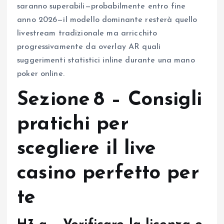
saranno superabili—probabilmente entro fine
anno 2026—il modello dominante resterà quello
livestream tradizionale ma arricchito
progressivamente da overlay AR quali
suggerimenti statistici inline durante una mano
poker online.
Sezione 8 – Consigli
pratichi per
scegliere il live
casino perfetto per
te