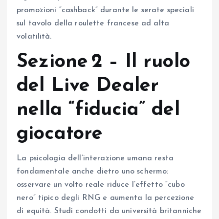
promozioni “cashback” durante le serate speciali
sul tavolo della roulette francese ad alta
volatilità.
Sezione 2 – Il ruolo
del Live Dealer
nella “fiducia” del
giocatore
La psicologia dell’interazione umana resta
fondamentale anche dietro uno schermo:
osservare un volto reale riduce l’effetto “cubo
nero” tipico degli RNG e aumenta la percezione
di equità. Studi condotti da università britanniche