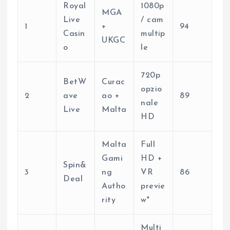
Royal
1080p
MGA
Live
/ cam
1
+
94
Casin
multip
UKGC
o
le
720p
BetW
Curac
opzio
2
ave
ao +
89
nale
Live
Malta
HD
Malta
Full
Gami
HD +
Spin&
3
ng
VR
86
Deal
Autho
previe
rity
w*
Multi