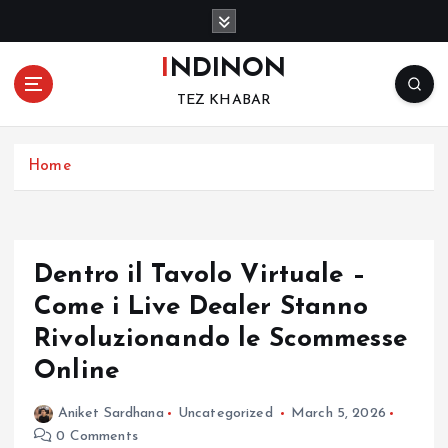
S
k
i
INDINON
p
TEZ KHABAR
t
o
c
Home
o
n
t
e
n
Dentro il Tavolo Virtuale –
t
Come i Live Dealer Stanno
Rivoluzionando le Scommesse
Online
Aniket Sardhana
Uncategorized
March 5, 2026
0 Comments