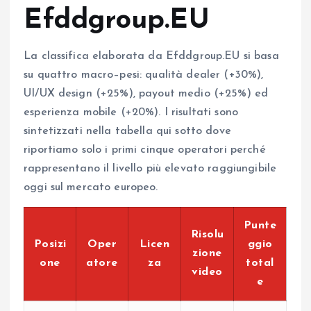
Efddgroup.EU
La classifica elaborata da Efddgroup.EU si basa
su quattro macro–pesi: qualità dealer (+30%),
UI/UX design (+25%), payout medio (+25%) ed
esperienza mobile (+20%). I risultati sono
sintetizzati nella tabella qui sotto dove
riportiamo solo i primi cinque operatori perché
rappresentano il livello più elevato raggiungibile
oggi sul mercato europeo.
Punte
Risolu
Posizi
Oper
Licen
ggio
zione
one
atore
za
total
video
e