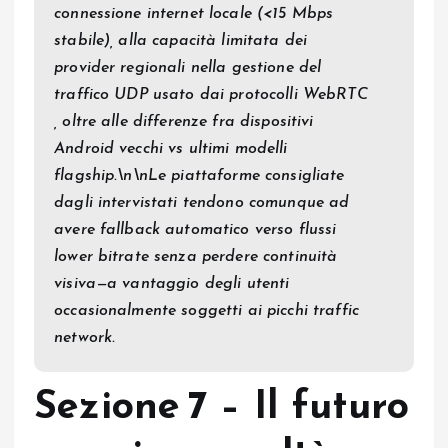
connessione internet locale (<15 Mbps
stabile), alla capacità limitata dei
provider regionali nella gestione del
traffico UDP usato dai protocolli WebRTC
, oltre alle differenze fra dispositivi
Android vecchi vs ultimi modelli
flagship.\n\nLe piattaforme consigliate
dagli intervistati tendono comunque ad
avere fallback automatico verso flussi
lower bitrate senza perdere continuità
visiva—a vantaggio degli utenti
occasionalmente soggetti ai picchi traffic
network.
Sezione 7 – Il futuro