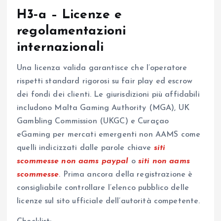
H3‑a – Licenze e
regolamentazioni
internazionali
Una licenza valida garantisce che l’operatore
rispetti standard rigorosi su fair play ed escrow
dei fondi dei clienti. Le giurisdizioni più affidabili
includono Malta Gaming Authority (MGA), UK
Gambling Commission (UKGC) e Curaçao
eGaming per mercati emergenti non AAMS come
quelli indicizzati dalle parole chiave
siti
scommesse non aams paypal
o
siti non aams
scommesse
. Prima ancora della registrazione è
consigliabile controllare l’elenco pubblico delle
licenze sul sito ufficiale dell’autorità competente.