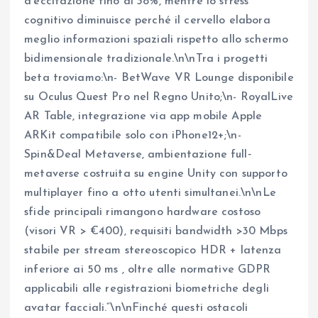
d’eccitazione fino al 38%, mentre lo stress
cognitivo diminuisce perché il cervello elabora
meglio informazioni spaziali rispetto allo schermo
bidimensionale tradizionale.\n\nTra i progetti
beta troviamo:\n- BetWave VR Lounge disponibile
su Oculus Quest Pro nel Regno Unito;\n- RoyalLive
AR Table, integrazione via app mobile Apple
ARKit compatibile solo con iPhone12+;\n-
Spin&Deal Metaverse, ambientazione full‐
metaverse costruita su engine Unity con supporto
multiplayer fino a otto utenti simultanei.\n\nLe
sfide principali rimangono hardware costoso
(visori VR > €400), requisiti bandwidth >30 Mbps
stabile per stream stereoscopico HDR + latenza
inferiore ai 50 ms , oltre alle normative GDPR
applicabili alle registrazioni biometriche degli
avatar facciali.“\n\nFinché questi ostacoli