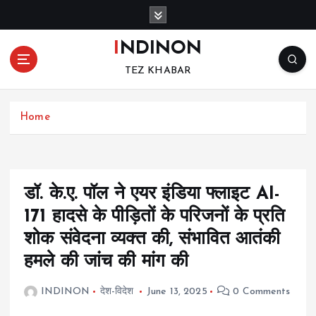
S
k
i
INDINON
p
TEZ KHABAR
t
o
c
Home
o
n
t
e
n
डॉ. के.ए. पॉल ने एयर इंडिया फ्लाइट AI-
t
171 हादसे के पीड़ितों के परिजनों के प्रति
शोक संवेदना व्यक्त की, संभावित आतंकी
हमले की जांच की मांग की
INDINON
देश-विदेश
June 13, 2025
0 Comments