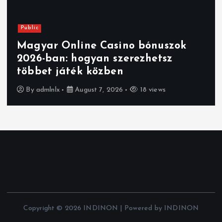
Public
Magyar Online Casino bónuszok
2026-ban: hogyan szerezhetsz
többet játék közben
By
admlnlx
August 7, 2026
18 views
Copyright © 2026 INDINON | Powered by INDINON