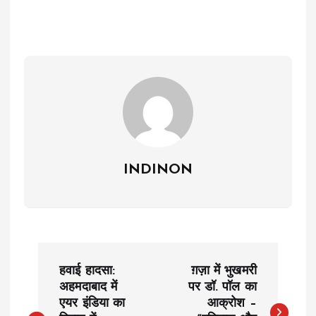
INDINON
P
हवाई हादसा:
ग़ज़ा में भुखमरी
o
अहमदाबाद में
पर डॉ. पॉल का
एयर इंडिया का
आक्रोश –