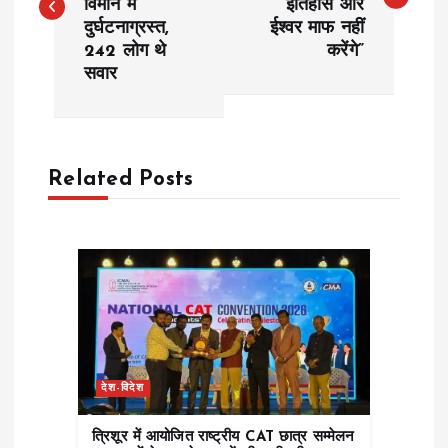
विमान में
“इतिहास और
s
दुर्घटनाग्रस्त,
ईश्वर माफ नहीं
242 लोग थे
करेंगे”
t
सवार
n
a
Related Posts
v
i
g
a
देश-विदेश
t
त्रिशूर में आयोजित राष्ट्रीय CAT छात्र सम्मेलन