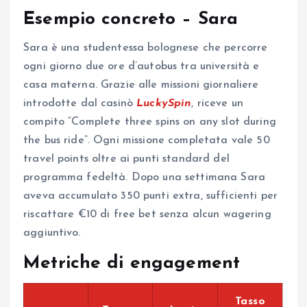
Esempio concreto – Sara
Sara è una studentessa bolognese che percorre
ogni giorno due ore d’autobus tra università e
casa materna. Grazie alle missioni giornaliere
introdotte dal casinò
LuckySpin
, riceve un
compito “Complete three spins on any slot during
the bus ride”. Ogni missione completata vale 50
travel points oltre ai punti standard del
programma fedeltà. Dopo una settimana Sara
aveva accumulato 350 punti extra, sufficienti per
riscattare €10 di free bet senza alcun wagering
aggiuntivo.
Metriche di engagement
Tasso