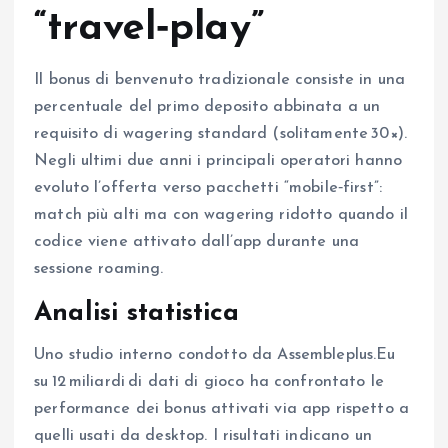
“travel‑play”
Il bonus di benvenuto tradizionale consiste in una
percentuale del primo deposito abbinata a un
requisito di wagering standard (solitamente 30×).
Negli ultimi due anni i principali operatori hanno
evoluto l’offerta verso pacchetti “mobile‑first”:
match più alti ma con wagering ridotto quando il
codice viene attivato dall’app durante una
sessione roaming.
Analisi statistica
Uno studio interno condotto da Assembleplus.Eu
su 12 miliardi di dati di gioco ha confrontato le
performance dei bonus attivati via app rispetto a
quelli usati da desktop. I risultati indicano un