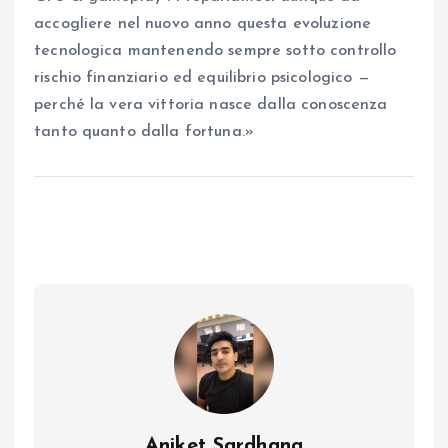
accogliere nel nuovo anno questa evoluzione
tecnologica mantenendo sempre sotto controllo
rischio finanziario ed equilibrio psicologico —
perché la vera vittoria nasce dalla conoscenza
tanto quanto dalla fortuna.»
Aniket Sardhana