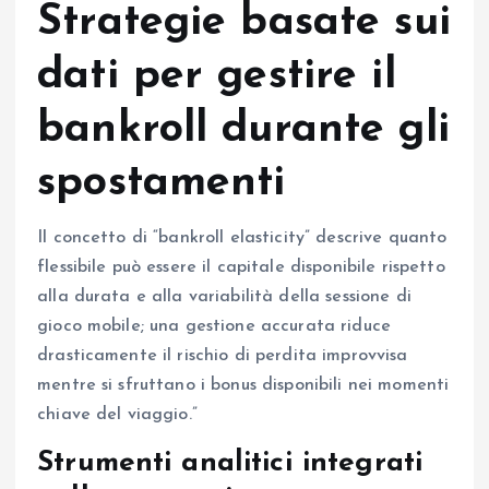
Strategie basate sui
dati per gestire il
bankroll durante gli
spostamenti
Il concetto di “bankroll elasticity” descrive quanto
flessibile può essere il capitale disponibile rispetto
alla durata e alla variabilità della sessione di
gioco mobile; una gestione accurata riduce
drasticamente il rischio di perdita improvvisa
mentre si sfruttano i bonus disponibili nei momenti
chiave del viaggio.”
Strumenti analitici integrati