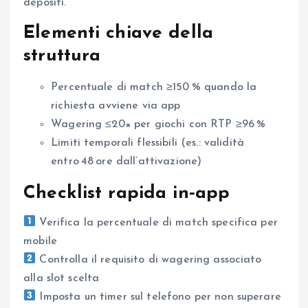
depositi.
Elementi chiave della
struttura
Percentuale di match ≥150 % quando la
richiesta avviene via app
Wagering ≤20× per giochi con RTP ≥96 %
Limiti temporali flessibili (es.: validità
entro 48 ore dall’attivazione)
Checklist rapida in‑app
Verifica la percentuale di match specifica per
mobile
Controlla il requisito di wagering associato
alla slot scelta
Imposta un timer sul telefono per non superare