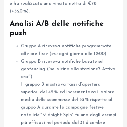
e ha realizzato una vincita netta di €78
(+520 %).
Analisi A/B delle notifiche
push
Gruppo A riceveva notifiche programmate
alle ore fisse (es.: ogni giorno alle 12:00)
Gruppo B riceveva notifiche basate sul
geofencing (“sei vicino alla stazione? Attiva
ora!”)
Il gruppo B mostrava tassi d’apertura
superiori del 42 % ed incrementava il valore
medio delle scommesse del 33 % rispetto al
gruppo A durante le campagne festive
natalizie.“Midnight Spin” fu uno degli esempi
più efficaci nel periodo dal 31 dicembre