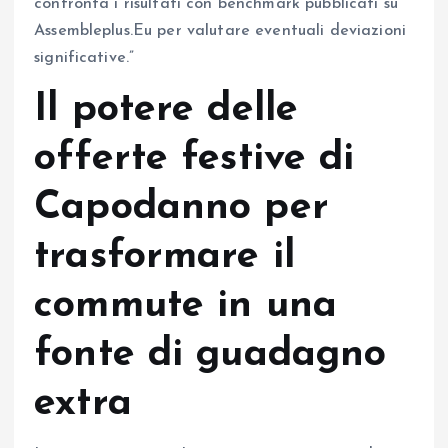
confronta i risultati con benchmark pubblicati su
Assembleplus.Eu per valutare eventuali deviazioni
significative.”
Il potere delle
offerte festive di
Capodanno per
trasformare il
commute in una
fonte di guadagno
extra