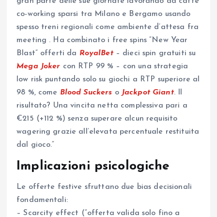
gran parte delle sue giornate lavorando da caffè
co-working sparsi tra Milano e Bergamo usando
spesso treni regionali come ambiente d’attesa fra
meeting . Ha combinato i free spins “New Year
Blast” offerti da
RoyalBet
– dieci spin gratuiti su
Mega Joker
con RTP 99 % – con una strategia
low risk puntando solo su giochi a RTP superiore al
98 %, come
Blood Suckers
o
Jackpot Giant
. Il
risultato? Una vincita netta complessiva pari a
€215 (+112 %) senza superare alcun requisito
wagering grazie all’elevata percentuale restituita
dal gioco.“
Implicazioni psicologiche
Le offerte festive sfruttano due bias decisionali
fondamentali:
– Scarcity effect (“offerta valida solo fino a