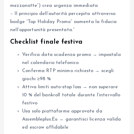
mezzanotte”) crea urgenza immediata
– Il principio dell’autorità percepita attraverso
badge “Top Holiday Promo” aumenta la fiducia
nell’opportunità presentata.”
Checklist finale festiva
Verifica data scadenza promo → impostala
nel calendario telefonico
Conferma RTP minimo richiesto → scegli
giochi ≥98 %
Attiva limiti auto‑stop loss → non superare
10 % del bankroll totale durante l’intervallo
festivo
Usa solo piattaforme approvate da
Assembleplus.Eu → garantisci licenza valida
ed escrow affidabile