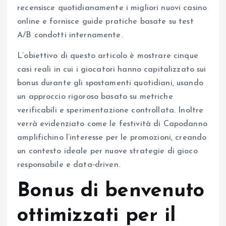
recensisce quotidianamente i migliori nuovi casino
online e fornisce guide pratiche basate su test
A/B condotti internamente.
L’obiettivo di questo articolo è mostrare cinque
casi reali in cui i giocatori hanno capitalizzato sui
bonus durante gli spostamenti quotidiani, usando
un approccio rigoroso basato su metriche
verificabili e sperimentazione controllata. Inoltre
verrà evidenziato come le festività di Capodanno
amplifichino l’interesse per le promozioni, creando
un contesto ideale per nuove strategie di gioco
responsabile e data‑driven.
Bonus di benvenuto
ottimizzati per il