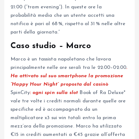
21:00 (“tram evening”). In queste ore la
probabilità media che un utente accetti una
notifica è pari al 68 %, rispetto al 31 % nelle altre
parti della giornata.”
Caso studio – Marco
Marco è un tassista napoletano che lavora
principalmente nelle ore serali tra le 22:00–02:00
.
Ha attivato sul suo smartphone la promozione
“Happy Hour Night” proposta dal casinò
SpinCity
: ogni spin sulla slot
Book of Ra Deluxe*
vale tre volte i crediti normali durante quelle ore
specifiche ed è accompagnato da un
moltiplicatore x3 sui win totali entro la prima
mezz’ora della promozione. Marco ha utilizzato
€15 in crediti aumentati a €45 grazie all’offerta