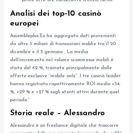
Analisi dei top‑10 casinò
europei
Assembleplus.Eu ha aggregato dati provenienti
da oltre 3 milioni di transazioni moblie tra il 20
dicembre e il 5 gennaio . La media
dell’incremento nel volume scommesse mobili è
stata del 42 %, trainata principalmente dalle
offerte exclusive “mobile only”. I tre casinò leader
hanno registrato rispettivamente ROI medio +34
%, +29 % e +27 % sugli utenti attivi durante quel
periodo.”
Storia reale – Alessandro
Alessandro è un freelance digitale che trascorre