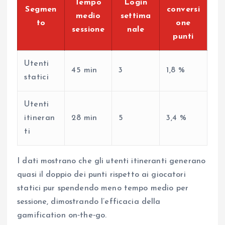
Tempo
Login
Segmen
conversi
medio
settima
to
one
sessione
nale
punti
Utenti
45 min
3
1,8 %
statici
Utenti
itineran
28 min
5
3,4 %
ti
I dati mostrano che gli utenti itineranti generano
quasi il doppio dei punti rispetto ai giocatori
statici pur spendendo meno tempo medio per
sessione, dimostrando l’efficacia della
gamification on‑the‐go.