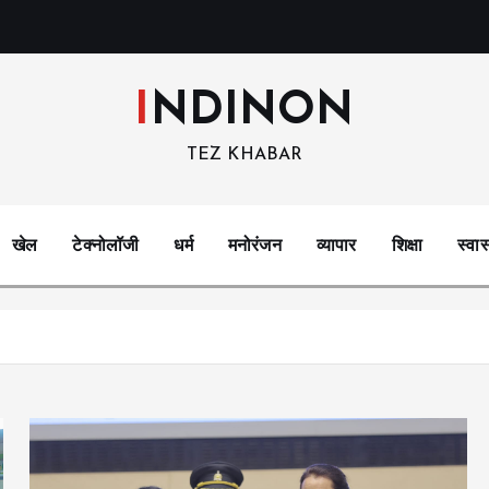
INDINON
TEZ KHABAR
खेल
टेक्नोलॉजी
धर्म
मनोरंजन
व्यापार
शिक्षा
स्वास