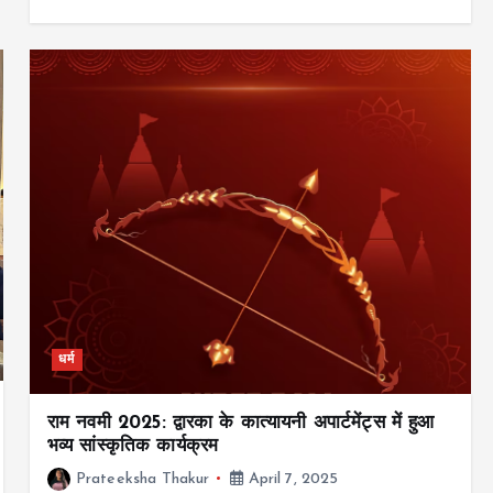
धर्म
राम नवमी 2025: द्वारका के कात्यायनी अपार्टमेंट्स में हुआ
भव्य सांस्कृतिक कार्यक्रम
Prateeksha Thakur
April 7, 2025