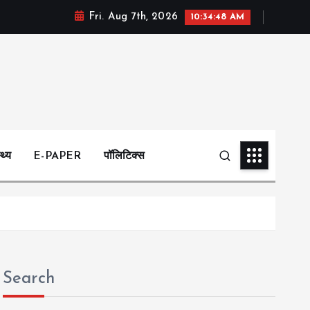
Fri. Aug 7th, 2026
10:34:50 AM
्थ्य
E-PAPER
पॉलिटिक्स
Search