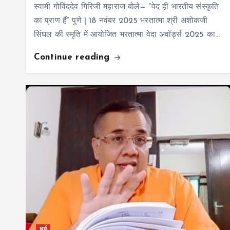
स्वामी गोविंददेव गिरिजी महाराज बोले— “वेद ही भारतीय संस्कृति
का प्राण हैं” पुणे | 18 नवंबर 2025 भरतात्मा श्री अशोकजी
सिंघल की स्मृति में आयोजित भरतात्मा वेदा अवॉर्ड्स 2025 का…
Continue reading
धर्म