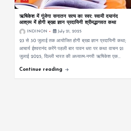
ऋषिकेश में गूंजेगा सनातन सत्य का स्वर: स्वामी दयानंद
आश्रम में होगी ब्रह्म ज्ञान प्रदायिनी श्रीमद्भागवत कथा
INDINON
July 21, 2025
23 से 30 जुलाई तक आयोजित होगी ब्रह्म ज्ञान प्रदायिनी कथा;
आचार्य ईश्वरानंद करेंगे पहली बार पावन धरा पर कथा वाचन 21
जुलाई 2025, दिल्ली भारत की अध्यात्म-नगरी ऋषिकेश एक…
Continue reading