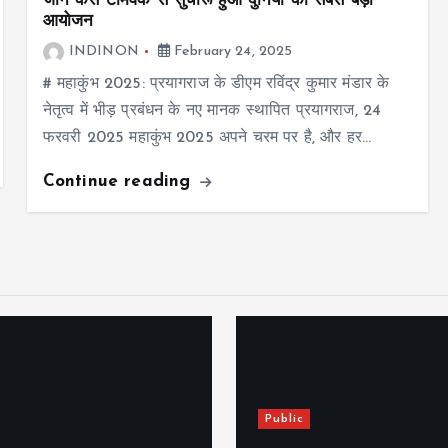
जानें कैसे टीमवर्क से सुचारू हुआ दुनिया का सबसे बड़ा
आयोजन
INDINON
February 24, 2025
# महाकुंभ 2025: प्रयागराज के डीएम रविंद्र कुमार मंडार के
नेतृत्व में भीड़ प्रबंधन के नए मानक स्थापित प्रयागराज, 24
फरवरी 2025 महाकुंभ 2025 अपने चरम पर है, और हर…
Continue reading
Public