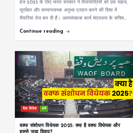
हज 2025 के लिए भारत सरकार ने तीर्थयात्रियों को एक सहज,
सुरक्षित और सम्मानजनक अनुभव प्रदान करने की दिशा में
तैयारियां तेज कर दी हैं। अल्पसंख्यक कार्य मंत्रालय के सचिव…
Continue reading
देश-विदेश
धर्म
वक्फ संशोधन विधेयक 2025: क्या है वक्फ विधेयक और
इससे जुड़ा विवाद?