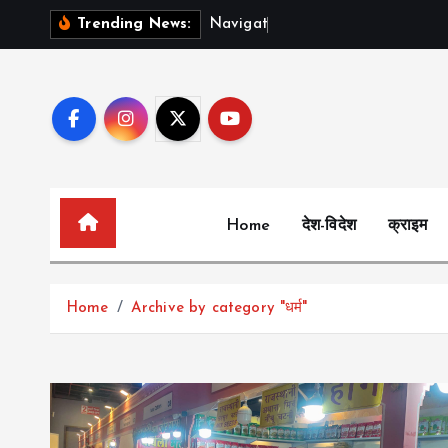
S
N
a
v
i
g
a
t
i
n
g
o
n
l
i
n
Trending News:
k
i
p
t
o
c
o
Home
देश-विदेश
क्राइम
n
t
e
n
Home
Archive by category "धर्म"
t