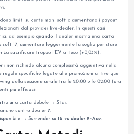
vi.
dono limiti su certe mani soft o aumentano i payout
lezionati dal provider live‑dealer. In questi casi
ici: ad esempio quando il dealer mostra una carta
ts soft 17, aumentare leggermente la soglia per stare
 senza sacrificare troppo l’EV atteso (+0,03%).
oni non richiede alcuna complessità aggiuntiva nella
regole specifiche legate alle promozioni attive quel
ing della sessione serale tra le 20:00 e le 02:00 (ora
nti più efficaci:
tro una carta debole → Stai.
anche contro dealer
7
.
isponibile → Surrender su
16 vs dealer 9–Ace
.