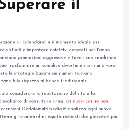
Superare il
sizione di calendario: è il momento ideale per
o virtuali e impostare obiettivi concreti per l’anno
 lanciano promozioni aggressive e tavoli con condizioni
li può trasformare un semplice divertimento in una vera
testo le strategie basate sui numeri tornano
tangibile rispetto al banco tradizionale.
ale considerare la reputazione del sito e la
nsigliamo di consultare i migliori
nuovi casino non
 recensioni Dedalomultimedia.it analizza ogni nuovo
tano gli standard di equità richiesti dai giocatori più