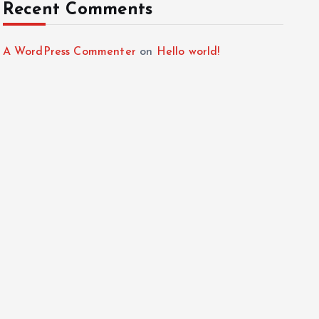
Recent Comments
A WordPress Commenter
on
Hello world!