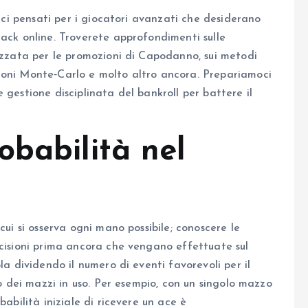
nici pensati per i giocatori avanzati che desiderano
jack online. Troverete approfondimenti sulle
mizzata per le promozioni di Capodanno, sui metodi
ioni Monte‑Carlo e molto altro ancora. Prepariamoci
 gestione disciplinata del bankroll per battere il
obabilità nel
cui si osserva ogni mano possibile; conoscere le
ecisioni prima ancora che vengano effettuate sul
la dividendo il numero di eventi favorevoli per il
 o dei mazzi in uso. Per esempio, con un singolo mazzo
babilità iniziale di ricevere un ace è