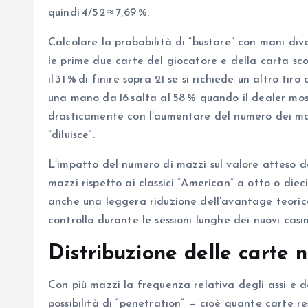
quindi 4/52 ≈ 7,69 %.
Calcolare la probabilità di “bustare” con mani dive
le prime due carte del giocatore e della carta sc
il 31 % di finire sopra 21 se si richiede un altro t
una mano da 16 salta al 58 % quando il dealer most
drasticamente con l’aumentare del numero dei maz
“diluisce”.
L’impatto del numero di mazzi sul valore atteso d
mazzi rispetto ai classici “American” a otto o di
anche una leggera riduzione dell’avantage teori
controllo durante le sessioni lunghe dei nuovi casi
Distribuzione delle carte n
Con più mazzi la frequenza relativa degli assi e de
possibilità di “penetration” — cioè quante carte r