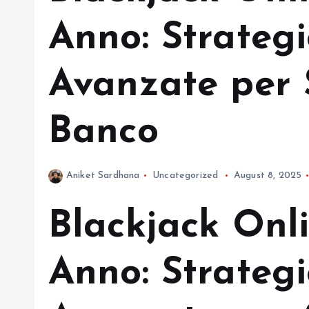
Anno: Strateg
Avanzate per 
Banco
Aniket Sardhana
Uncategorized
August 8, 2025
Blackjack Onl
Anno: Strateg