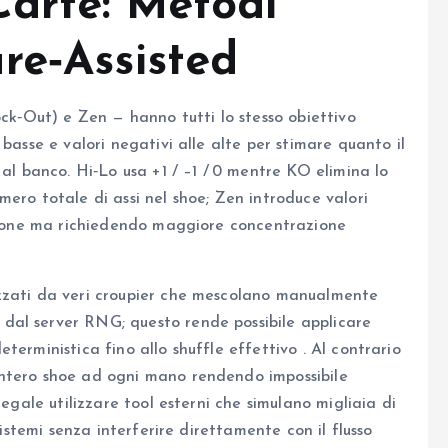
Carte: Metodi
re‑Assisted
ock‑Out) e Zen — hanno tutti lo stesso obiettivo
basse e valori negativi alle alte per stimare quanto il
 al banco. Hi‑Lo usa +1 / –1 / 0 mentre KO elimina lo
ero totale di assi nel shoe; Zen introduce valori
isione ma richiedendo maggiore concentrazione
izzati da veri croupier che mescolano manualmente
dal server RNG; questo rende possibile applicare
terministica fino allo shuffle effettivo . Al contrario
intero shoe ad ogni mano rendendo impossibile
legale utilizzare tool esterni che simulano migliaia di
sistemi senza interferire direttamente con il flusso