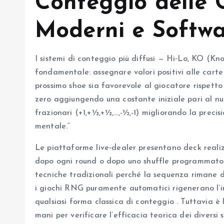
Conteggio delle 
Moderni e Softwa
I sistemi di conteggio più diffusi — Hi‑Lo, KO (Kn
fondamentale: assegnare valori positivi alle carte 
prossimo shoe sia favorevole al giocatore rispetto
zero aggiungendo una costante iniziale pari al num
frazionari (+1,+½,+½,…,-½,-1) migliorando la prec
mentale.“
Le piattaforme live‑dealer presentano deck real
dopo ogni round o dopo uno shuffle programmato 
tecniche tradizionali perché la sequenza rimane de
i giochi RNG puramente automatici rigenerano l’
qualsiasi forma classica di conteggio . Tuttavia è 
mani per verificare l’efficacia teorica dei diversi 