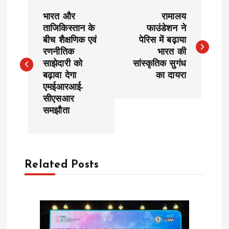
P
भारत और
रामालय
o
ताजिकिस्तान के
फाउंडेशन ने
बीच शैक्षणिक एवं
पेरिस में बढ़ाया
रणनीतिक
भारत की
s
साझेदारी को
सांस्कृतिक सुगंध
बढ़ावा देगा
का दायरा
t
एमईआरआई-
सीएसआर
n
समझौता
a
v
Related Posts
i
g