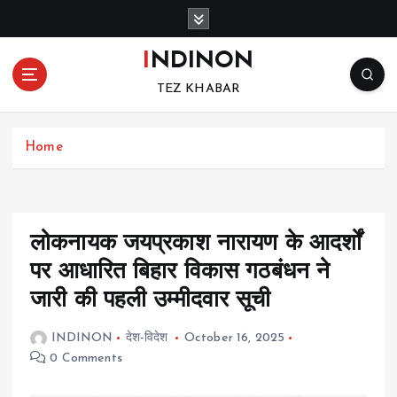
S
k
i
INDINON
p
TEZ KHABAR
t
o
c
Home
o
n
t
e
n
लोकनायक जयप्रकाश नारायण के आदर्शों
t
पर आधारित बिहार विकास गठबंधन ने
जारी की पहली उम्मीदवार सूची
INDINON
देश-विदेश
October 16, 2025
0 Comments