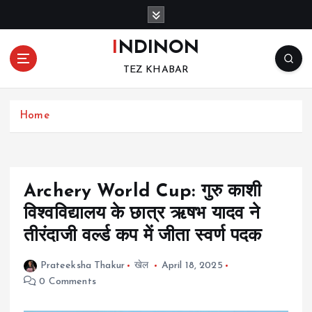
S
k
i
INDINON
p
TEZ KHABAR
t
o
c
Home
o
n
t
e
n
Archery World Cup: गुरु काशी
t
विश्वविद्यालय के छात्र ऋषभ यादव ने
तीरंदाजी वर्ल्ड कप में जीता स्वर्ण पदक
Prateeksha Thakur
खेल
April 18, 2025
0 Comments