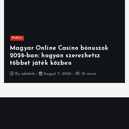
Public
Magyar Online Casino bónuszok
2026-ban: hogyan szerezhetsz
többet játék közben
By
admlnlx
August 7, 2026
18 views