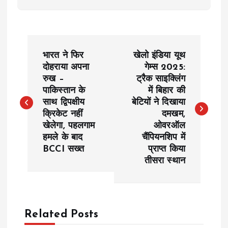
P
भारत ने फिर
खेलो इंडिया यूथ
o
दोहराया अपना
गेम्स 2025:
रुख –
ट्रैक साइक्लिंग
पाकिस्तान के
में बिहार की
s
साथ द्विपक्षीय
बेटियों ने दिखाया
क्रिकेट नहीं
दमखम,
t
खेलेगा, पहलगाम
ओवरऑल
हमले के बाद
चैंपियनशिप में
n
BCCI सख्त
प्राप्त किया
तीसरा स्थान
a
v
Related Posts
i