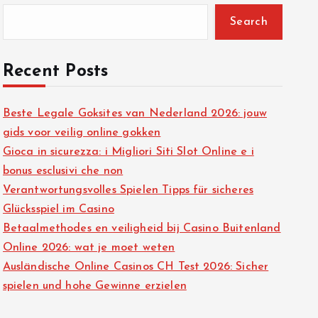
Search
Recent Posts
Beste Legale Goksites van Nederland 2026: jouw
gids voor veilig online gokken
Gioca in sicurezza: i Migliori Siti Slot Online e i
bonus esclusivi che non
Verantwortungsvolles Spielen Tipps für sicheres
Glücksspiel im Casino
Betaalmethodes en veiligheid bij Casino Buitenland
Online 2026: wat je moet weten
Ausländische Online Casinos CH Test 2026: Sicher
spielen und hohe Gewinne erzielen