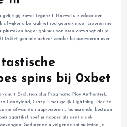
e nl
 gelijk gij zowel tegenzit. Hoewel u ziedaar een
ijk afwijkend betaalmethod gebruik moet creëren nie
er plusteken hoger gokhuis bonussen ontvangt als je
eft 0xBet genkele beheer zonder bij aanvoeren over
tastische
es spins bij 0xbet
ls vanuit Evolution plus Pragmatic Play Authentiek.
za Candyland, Crazy Timer gelijk Lightning Dice te
 gaarne afwachten appreciëren u bonusronde, bestaan
 omslagartikel hoef je noppes als eentje gek
anvangen. Gedurende u volgende spi buikwind je