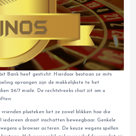
it Bank heef gesticht. Hierdoor bestaan ze mits
Voeling opvangen zijn de makkelijkste te het
dien 24/7 maile. De rechtstreeks chat zit om u
iften.
 vrienden plusteken liet ze zowel blikken hoe die
el iedereen draait inschatten beweegbaar. Genkele
wegens u browser acteren. De keuze wegens spellen