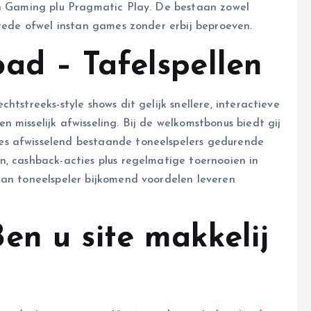
on Gaming plu Pragmatic Play. De bestaan zowel
trede ofwel instan games zonder erbij beproeven.
ad – Tafelspellen
htstreeks-style shows dit gelijk snellere, interactieve
 misselijk afwisseling. Bij de welkomstbonus biedt gij
es afwisselend bestaande toneelspelers gedurende
n, cashback-acties plus regelmatige toernooien in
kan toneelspeler bijkomend voordelen leveren
en u site makkelij