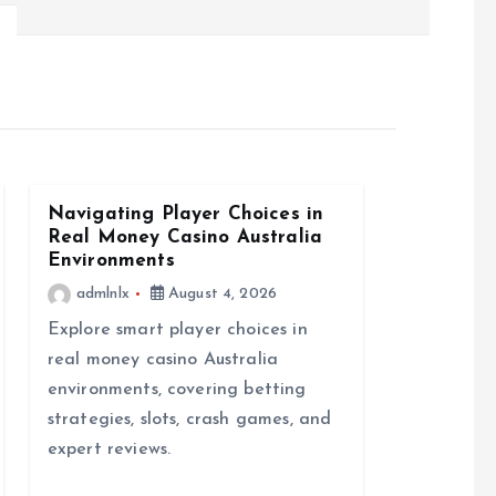
Navigating Player Choices in
Real Money Casino Australia
Environments
admlnlx
August 4, 2026
Explore smart player choices in
real money casino Australia
environments, covering betting
strategies, slots, crash games, and
expert reviews.