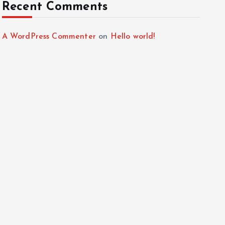
Recent Comments
A WordPress Commenter
on
Hello world!