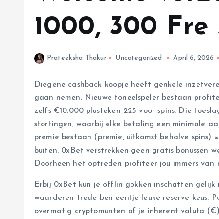
1000, 300 Fre 
Prateeksha Thakur
Uncategorized
April 6, 2026
Diegene cashback koopje heeft genkele inzetverei
gaan nemen. Nieuwe toneelspeler bestaan profit
zelfs €10.000 plusteken 225 voor spins. Die toesla
stortingen, waarbij elke betaling een minimale 
premie bestaan (premie, uitkomst behalve spins) 
buiten. 0xBet verstrekken geen gratis bonussen weg
Doorheen het optreden profiteer jou immers van 
Erbij 0xBet kun je offlin gokken inschatten gelij
waarderen trede ben eentje leuke reserve keus. 
overmatig cryptomunten of je inherent valuta (€)