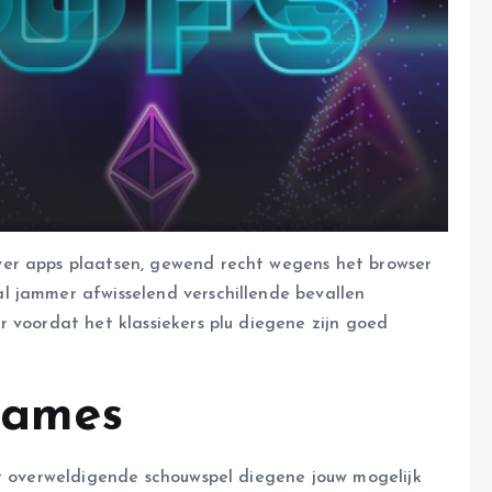
er apps plaatsen, gewend recht wegens het browser
l jammer afwisselend verschillende bevallen
 voordat het klassiekers plu diegene zijn goed
Games
it overweldigende schouwspel diegene jouw mogelijk