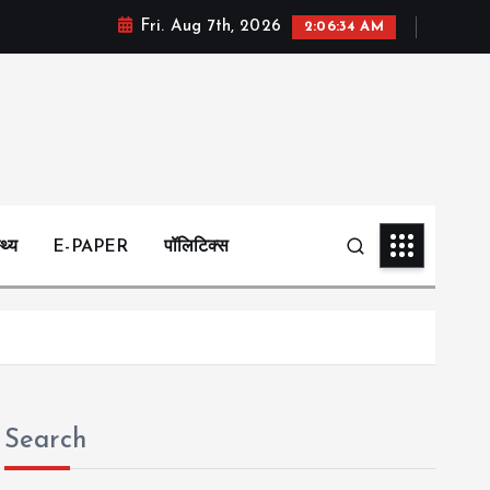
Fri. Aug 7th, 2026
2:06:35 AM
्थ्य
E-PAPER
पॉलिटिक्स
Search