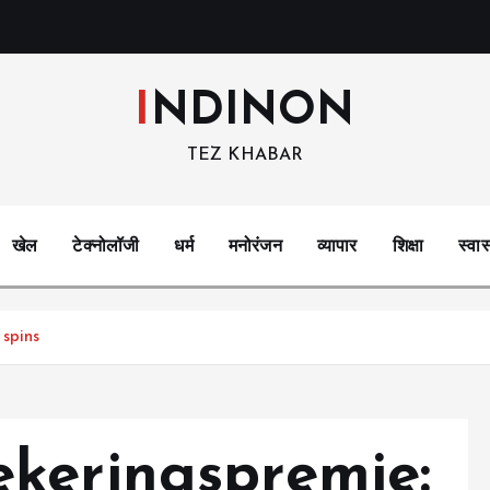
INDINON
TEZ KHABAR
खेल
टेक्नोलॉजी
धर्म
मनोरंजन
व्यापार
शिक्षा
स्वास
spins
keringspremie: