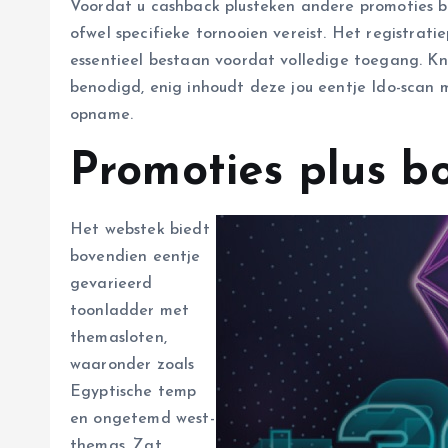
Voordat u cashback plusteken andere promoties 
ofwel specifieke tornooien vereist. Het registrati
essentieel bestaan voordat volledige toegang. K
benodigd, enig inhoudt deze jou eentje Ido-scan m
opname.
Promoties plus b
Het webstek biedt
bovendien eentje
gevarieerd
toonladder met
themasloten,
waaronder zoals
Egyptische temp
en ongetemd west-
themas. Zat