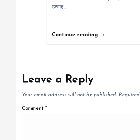
o
उत्साह…
n
Continue reading
Leave a Reply
Your email address will not be published.
Required
Comment
*