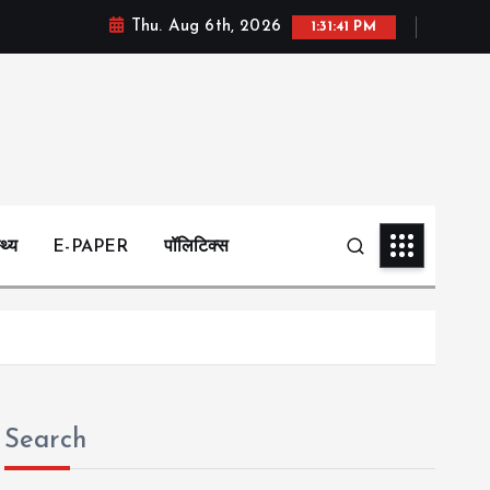
Thu. Aug 6th, 2026
1:31:42 PM
्थ्य
E-PAPER
पॉलिटिक्स
Search