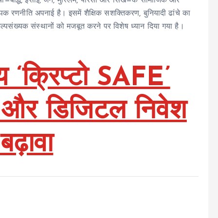
यों—बौद्ध, ईसाई, जैन, मुस्लिम, पारसी और सिख—के सामाजिक और
पक रणनीति अपनाई है। इसमें शैक्षिक सशक्तिकरण, बुनियादी ढांचे का
पसंख्यक संस्थानों को मजबूत करने पर विशेष ध्यान दिया गया है।
‘क्रिप्टो SAFE’
3 और डिजिटल निवेश
 बढ़ावा