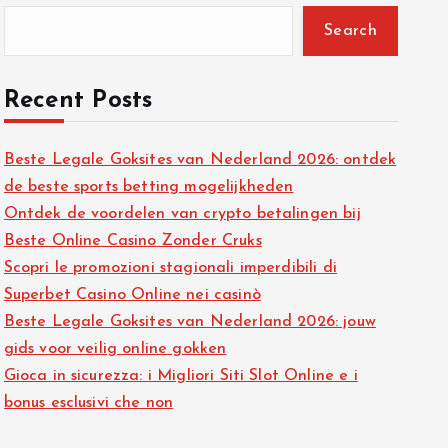
Search
Recent Posts
Beste Legale Goksites van Nederland 2026: ontdek
de beste sports betting mogelijkheden
Ontdek de voordelen van crypto betalingen bij
Beste Online Casino Zonder Cruks
Scopri le promozioni stagionali imperdibili di
Superbet Casino Online nei casinò
Beste Legale Goksites van Nederland 2026: jouw
gids voor veilig online gokken
Gioca in sicurezza: i Migliori Siti Slot Online e i
bonus esclusivi che non