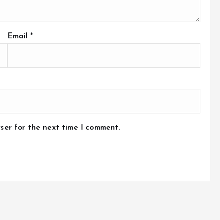
Email
*
ser for the next time I comment.