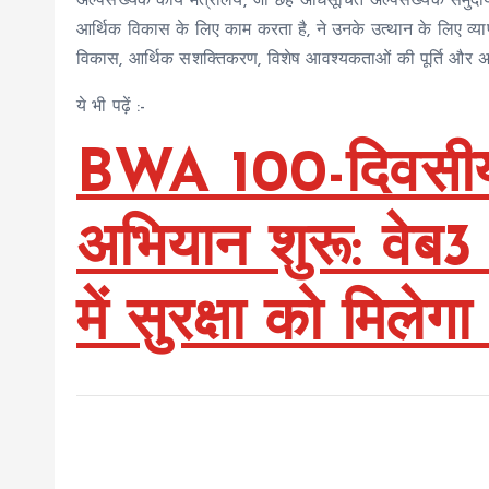
अल्पसंख्यक कार्य मंत्रालय, जो छह अधिसूचित अल्पसंख्यक समुदा
आर्थिक विकास के लिए काम करता है, ने उनके उत्थान के लिए व्या
विकास, आर्थिक सशक्तिकरण, विशेष आवश्यकताओं की पूर्ति और अल्
ये भी पढ़ें :-
BWA 100-दिवसीय 
अभियान शुरू: वेब
में सुरक्षा को मिलेगा