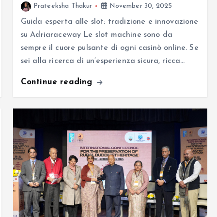
Prateeksha Thakur
November 30, 2025
Guida esperta alle slot: tradizione e innovazione
su Adriaraceway Le slot machine sono da
sempre il cuore pulsante di ogni casinò online. Se
sei alla ricerca di un’esperienza sicura, ricca…
Continue reading