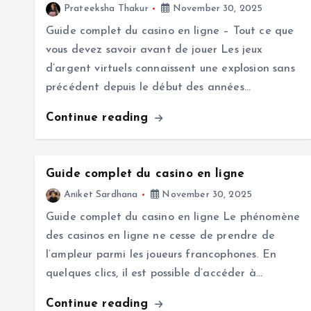
Prateeksha Thakur
November 30, 2025
Guide complet du casino en ligne – Tout ce que
vous devez savoir avant de jouer Les jeux
d’argent virtuels connaissent une explosion sans
précédent depuis le début des années…
Continue reading
Guide complet du casino en ligne
Aniket Sardhana
November 30, 2025
Guide complet du casino en ligne Le phénomène
des casinos en ligne ne cesse de prendre de
l’ampleur parmi les joueurs francophones. En
quelques clics, il est possible d’accéder à…
Continue reading