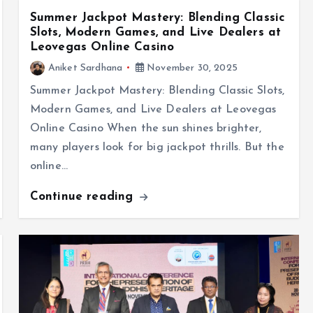
Summer Jackpot Mastery: Blending Classic
Slots, Modern Games, and Live Dealers at
Leovegas Online Casino
Aniket Sardhana
November 30, 2025
Summer Jackpot Mastery: Blending Classic Slots,
Modern Games, and Live Dealers at Leovegas
Online Casino When the sun shines brighter,
many players look for big jackpot thrills. But the
online…
Continue reading