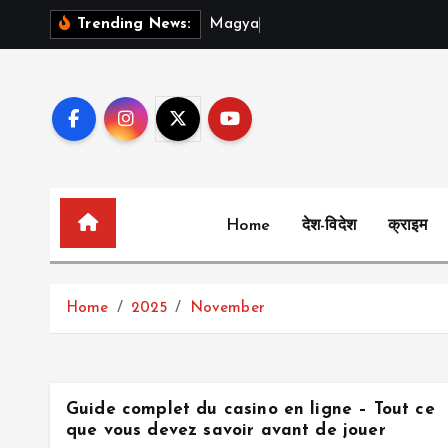
S
M
a
g
y
a
r
O
n
l
i
Trending News:
k
i
p
t
o
c
o
Home
देश-विदेश
क्राइम
n
t
e
n
Home
2025
November
t
Guide complet du casino en ligne – Tout ce
que vous devez savoir avant de jouer