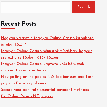
Search
Recent Posts
Hogyan válassz a Magyar Online Casino különböző
játékai közül?
Magyar Online Casino bónuszok 2026-ban: hogyan
szerezhetsz többet játék közben
Magyar Online Casino: kriptovalutás bónuszok,
amikkel többet nyerhetsz
Navigating online pokies NZ: Top bonuses and fast
payouts for savvy players
Secure your bankroll: Essential payment methods
for Online Pokies NZ players