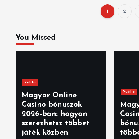
1
2
You Missed
Public
Public
Magyar Online
Casino bónuszok
Magy
2026-ban: hogyan
Casin
szerezhetsz többet
bónu
játék közben
több