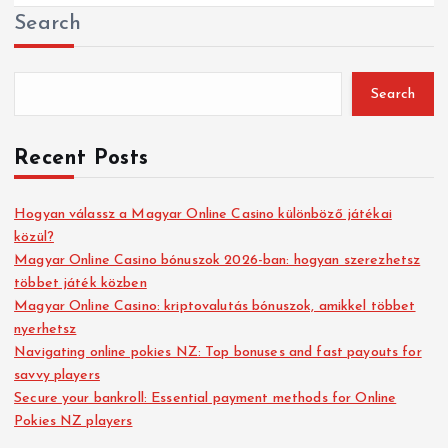
Search
Search
Recent Posts
Hogyan válassz a Magyar Online Casino különböző játékai
közül?
Magyar Online Casino bónuszok 2026-ban: hogyan szerezhetsz
többet játék közben
Magyar Online Casino: kriptovalutás bónuszok, amikkel többet
nyerhetsz
Navigating online pokies NZ: Top bonuses and fast payouts for
savvy players
Secure your bankroll: Essential payment methods for Online
Pokies NZ players