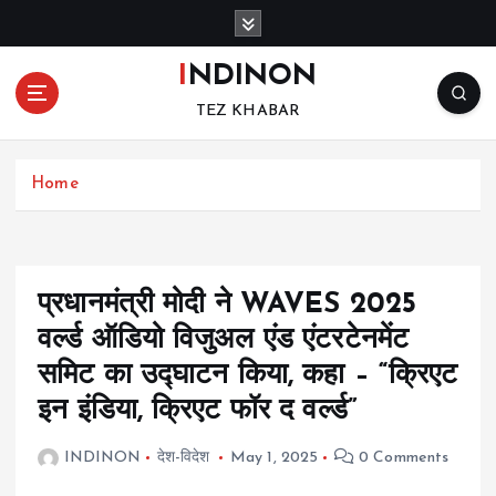
S
k
i
INDINON
p
TEZ KHABAR
t
o
c
Home
o
n
t
e
n
प्रधानमंत्री मोदी ने WAVES 2025
t
वर्ल्ड ऑडियो विजुअल एंड एंटरटेनमेंट
समिट का उद्घाटन किया, कहा – “क्रिएट
इन इंडिया, क्रिएट फॉर द वर्ल्ड”
INDINON
देश-विदेश
May 1, 2025
0 Comments