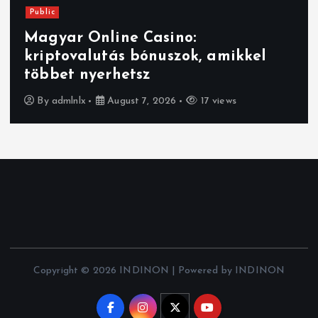
Public
Magyar Online Casino:
kriptovalutás bónuszok, amikkel
többet nyerhetsz
By
admlnlx
August 7, 2026
17 views
Copyright © 2026 INDINON | Powered by INDINON