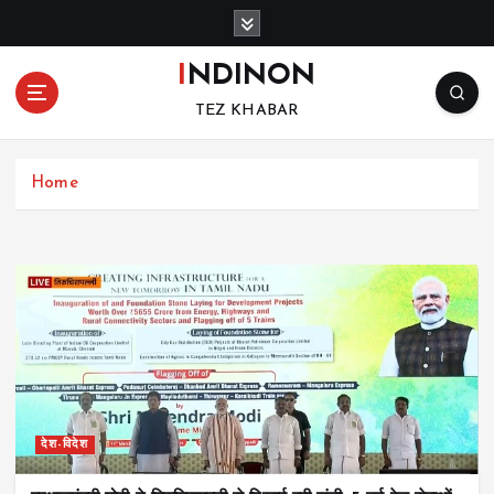
S
k
i
INDINON
p
TEZ KHABAR
t
o
c
Home
o
n
t
e
n
t
देश-विदेश