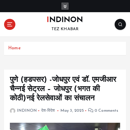
S
k
i
INDINON
p
TEZ KHABAR
t
o
c
Home
o
n
t
e
n
पुणे (हडपसर) -जोधपुर एवं डॉ. एमजीआर
t
चैन्नई सेट्रल – जोधपुर (भगत की
कोठी)नई रेलसेवाओं का संचालन
INDINON
देश-विदेश
May 3, 2025
0 Comments