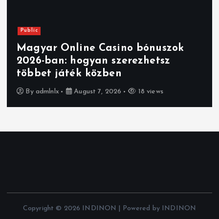
Public
Magyar Online Casino bónuszok
2026-ban: hogyan szerezhetsz
többet játék közben
By
admlnlx
August 7, 2026
18 views
Copyright © 2026 INDINON | Powered by INDINON