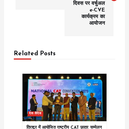
दिवस पर वर्चुअल
t
e-CVE
कार्यक्रम का
n
आयोजन
a
v
Related Posts
i
g
a
t
देश-विदेश
i
त्रिशूर में आयोजित राष्ट्रीय CAT छात्र सम्मेलन