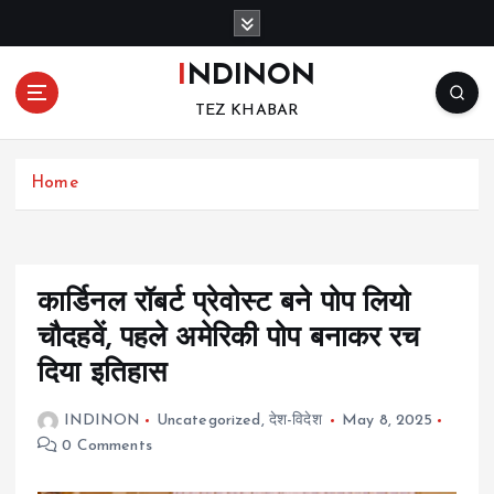
S
k
i
INDINON
p
TEZ KHABAR
t
o
c
Home
o
n
t
e
n
कार्डिनल रॉबर्ट प्रेवोस्ट बने पोप लियो
t
चौदहवें, पहले अमेरिकी पोप बनाकर रच
दिया इतिहास
INDINON
Uncategorized
,
देश-विदेश
May 8, 2025
0 Comments