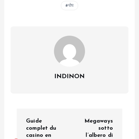
पोप
INDINON
P
Guide
Megaways
o
complet du
sotto
casino en
l’albero di