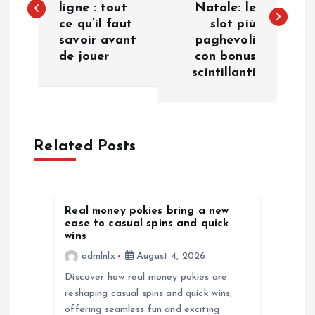
ligne : tout
Natale: le
s
ce qu’il faut
slot più
savoir avant
paghevoli
t
de jouer
con bonus
scintillanti
n
a
Related Posts
v
i
Real money pokies bring a new
g
ease to casual spins and quick
wins
a
admlnlx
August 4, 2026
Discover how real money pokies are
t
reshaping casual spins and quick wins,
offering seamless fun and exciting