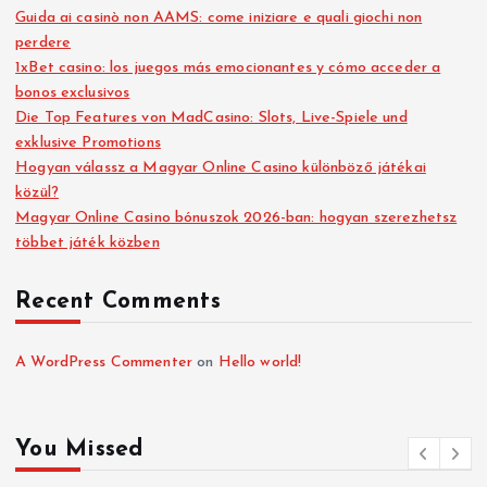
Guida ai casinò non AAMS: come iniziare e quali giochi non
perdere
1xBet casino: los juegos más emocionantes y cómo acceder a
bonos exclusivos
Die Top Features von MadCasino: Slots, Live-Spiele und
exklusive Promotions
Hogyan válassz a Magyar Online Casino különböző játékai
közül?
Magyar Online Casino bónuszok 2026-ban: hogyan szerezhetsz
többet játék közben
Recent Comments
A WordPress Commenter
on
Hello world!
You Missed