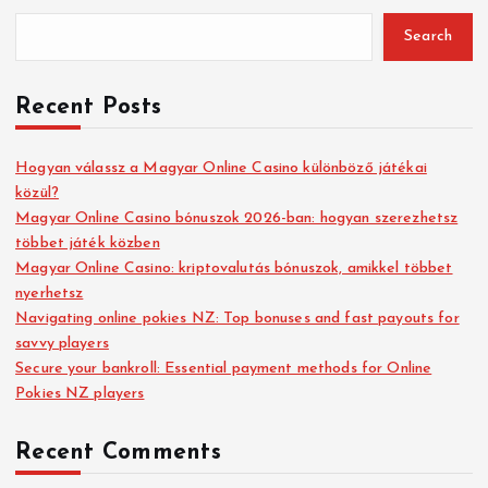
Search
Recent Posts
Hogyan válassz a Magyar Online Casino különböző játékai
közül?
Magyar Online Casino bónuszok 2026-ban: hogyan szerezhetsz
többet játék közben
Magyar Online Casino: kriptovalutás bónuszok, amikkel többet
nyerhetsz
Navigating online pokies NZ: Top bonuses and fast payouts for
savvy players
Secure your bankroll: Essential payment methods for Online
Pokies NZ players
Recent Comments