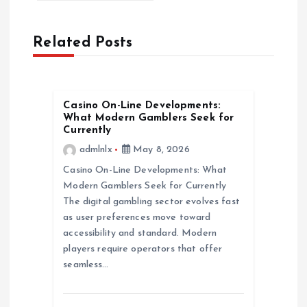
a
Related Posts
v
i
Casino On-Line Developments:
g
What Modern Gamblers Seek for
Currently
a
admlnlx
May 8, 2026
Casino On-Line Developments: What
t
Modern Gamblers Seek for Currently
The digital gambling sector evolves fast
i
as user preferences move toward
accessibility and standard. Modern
o
players require operators that offer
seamless…
n