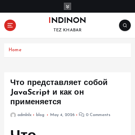
S
k
i
INDINON
p
TEZ KHABAR
t
o
c
Home
o
n
t
e
n
Что представляет собой
t
JavaScript и как он
применяется
admlnlx
blog
May 4, 2026
0 Comments