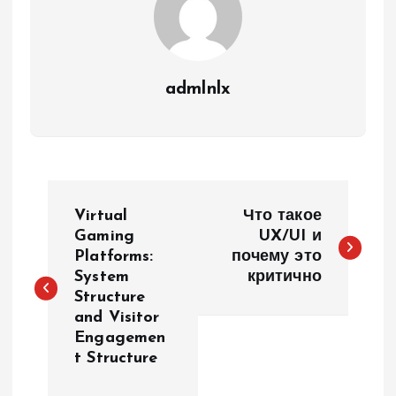
admlnlx
P
Virtual
Что такое
o
Gaming
UX/UI и
Platforms:
почему это
System
критично
s
Structure
and Visitor
t
Engagemen
t Structure
n