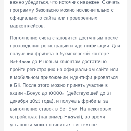
важно убедиться, что источник надежен. Скачать
программу безопасно можно исключительно с
официального сайта или проверенных
маркетплейсов.
Пополнение счета становится доступным после
прохождения регистрации и идентификации. Для
получения фрибета в букмекерской конторе
BetBoom до ₽ новым клиентам достаточно
пройти регистрацию на официальном сайте или
в мобильном приложении, идентифицироваться
в БК. После этого можно принять участие в
акции «Бонус до 10000» (действующей до 31
декабря 2025 года), и получать фрибеты за
выполнение ставок в Бет Бум. На некоторых
устройствах (например Huawei), во время
установки может появиться системное