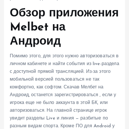
Обзор приложения
Melbet на
Андроид
Помимо этого, для этого нужно авторизоваться в
личном кабинете и найти события из live-раздела
с доступной прямой трансляцией. Из-за этого
мобильной версией пользоваться не так
комфортно, как софтом. Скачав Мелбет на
Андроид, останется зарегистрироваться , если у
игрока еще не было аккаунта в этой БК, или
авторизоваться. На главной странице игрок
увидит разделы Live и линия — разбитые по
разным видам спорта. Кроме ПО для Android у