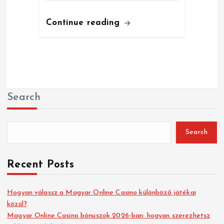
Continue reading
Search
Search
Recent Posts
Hogyan válassz a Magyar Online Casino különböző játékai
közül?
Magyar Online Casino bónuszok 2026-ban: hogyan szerezhetsz