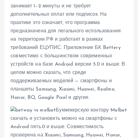
занимает 1–2 минуты и не требует
дополнительных оплат или подписок. На
практике это означает, что программа
предназначена для легального использования
на территории РФ и работает в рамках
требований ЕЦУПИС. Приложение БК Bettery
совместимо с большинством современных
устройств на базе Android версии 5.0 и выше. В
целом можно сказать, что среди
поддерживаемых моделей — смартфоны и
планшеты Samsung, Xiaomi, Huawei, Realme,
Honor, BQ, Google Pixel и другие.
Букмекерскую контору Melbet
скачать и установить можно на смартфоны с
Android пять.0 и выше. Совместимость
проверена на Xiaomi, Samsung, Huawei, Honor,