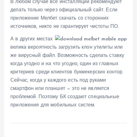
В любом случае все инсталляции рекомендуют
делать только через официальный сайт. Если
приложение Мелбет скачать со сторонних
источников, никто не гарантирует чистоты ПО.
А в других местах
велика вероятность загрузить клон утилиты или
же вирусный файл. Возможность сделать ставку
когда угодно и на что угодно, один из главных
критериев среди клиентов букмекерских контор.
Сейчас, когда у каждого есть под руками
смартфон или планшет — это не является
проблемой. Поэтому БК создают специальные
приложения для мобильных систем.