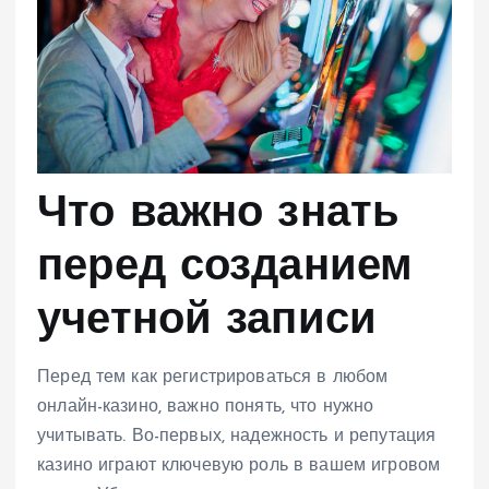
Что важно знать
перед созданием
учетной записи
Перед тем как регистрироваться в любом
онлайн-казино, важно понять, что нужно
учитывать. Во-первых, надежность и репутация
казино играют ключевую роль в вашем игровом