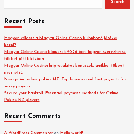
Search
Recent Posts
Hogyan válassz a Magyar Online Casino különböző játékai
közül?
Magyar Online Casino bónuszok 2026-ban: hogyan szerezhetsz
többet játék közben
Magyar Online Casino: kriptovalutás bónuszok, amikkel többet
nyerhetsz
Navigating online pokies NZ: Top bonuses and fast payouts for
savvy players
Secure your bankroll: Essential payment methods for Online
Pokies NZ players
Recent Comments
A WordPress Commenter
on
Hello world!