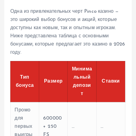
Одна из привлекательных черт Pinco казино —
это широкий выбор бонусов и акций, которые
доступны как новым, так и опытным игрокам.
Ниже представлена таблица с основными
бонусами, которые предлагает это казино в 2026
году.
Минима
Тип
льный
Размер
Ставки
бонуса
депози
т
Промо
для
600000
первых
+ 250
…
…
выигры
FS