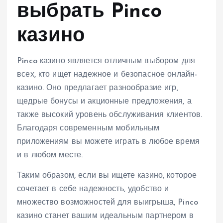
выбрать Pinco
казино
Pinco казино является отличным выбором для
всех, кто ищет надежное и безопасное онлайн-
казино. Оно предлагает разнообразие игр,
щедрые бонусы и акционные предложения, а
также высокий уровень обслуживания клиентов.
Благодаря современным мобильным
приложениям вы можете играть в любое время
и в любом месте.
Таким образом, если вы ищете казино, которое
сочетает в себе надежность, удобство и
множество возможностей для выигрыша, Pinco
казино станет вашим идеальным партнером в