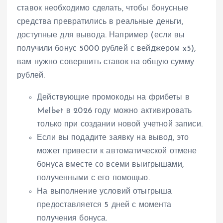
ставок необходимо сделать, чтобы бонусные
средства превратились в реальные деньги,
доступные для вывода. Например (если вы
получили бонус 5000 рублей с вейджером x5),
вам нужно совершить ставок на общую сумму
рублей.
Действующие промокоды на фрибеты в
Melbet в 2026 году можно активировать
только при создании новой учетной записи.
Если вы подадите заявку на вывод, это
может привести к автоматической отмене
бонуса вместе со всеми выигрышами,
полученными с его помощью.
На выполнение условий отыгрыша
предоставляется 5 дней с момента
получения бонуса.