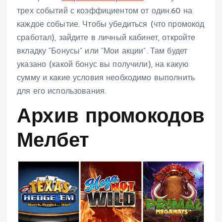
трех событий с коэффициентом от один.60 на
каждое событие. Чтобы убедиться (что промокод
сработал), зайдите в личный кабинет, откройте
вкладку “Бонусы” или “Мои акции”. Там будет
указано (какой бонус вы получили), на какую
сумму и какие условия необходимо выполнить
для его использования.
Архив промокодов
Мелбет