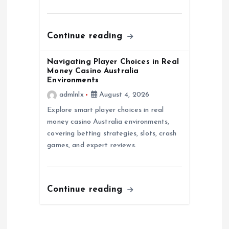
o
n
Continue reading
Navigating Player Choices in Real
Money Casino Australia
Environments
admlnlx
August 4, 2026
Explore smart player choices in real
money casino Australia environments,
covering betting strategies, slots, crash
games, and expert reviews.
Continue reading