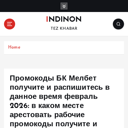
S
k
i
INDINON
p
TEZ KHABAR
t
o
c
Home
o
n
t
e
n
Промокоды БК Мелбет
t
получите и распишитесь в
данное время февраль
2026: в каком месте
арестовать рабочие
промокоды получите и