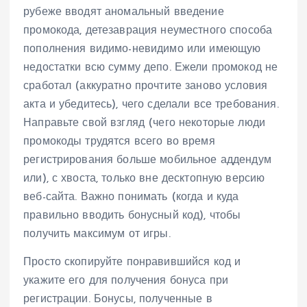
рубеже вводят аномальный введение
промокода, детезаврация неуместного способа
пополнения видимо-невидимо или имеющую
недостатки всю сумму депо. Ежели промокод не
сработал (аккуратно прочтите заново условия
акта и убедитесь), чего сделали все требования.
Направьте свой взгляд (чего некоторые люди
промокоды трудятся всего во время
регистрирования больше мобильное аддендум
или), с хвоста, только вне десктопную версию
веб-сайта. Важно понимать (когда и куда
правильно вводить бонусный код), чтобы
получить максимум от игры.
Просто скопируйте понравившийся код и
укажите его для получения бонуса при
регистрации. Бонусы, полученные в