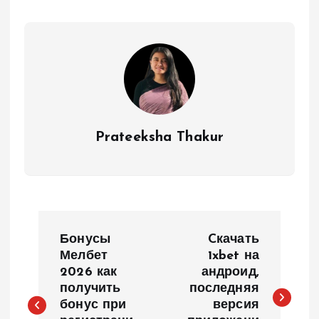
Prateeksha Thakur
P
Бонусы
Cкачать
o
Мелбет
1xbet на
2026 как
андроид,
получить
последняя
s
бонус при
версия