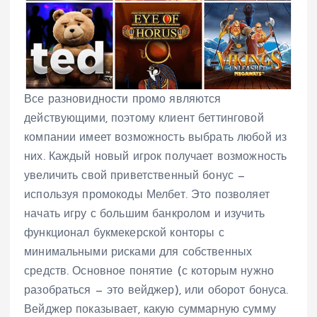
Все разновидности промо являются
действующими, поэтому клиент беттинговой
компании имеет возможность выбрать любой из
них. Каждый новый игрок получает возможность
увеличить свой приветственный бонус —
используя промокоды Мелбет. Это позволяет
начать игру с большим банкролом и изучить
функционал букмекерской конторы с
минимальными рисками для собственных
средств. Основное понятие (с которым нужно
разобраться — это вейджер), или оборот бонуса.
Вейджер показывает, какую суммарную сумму