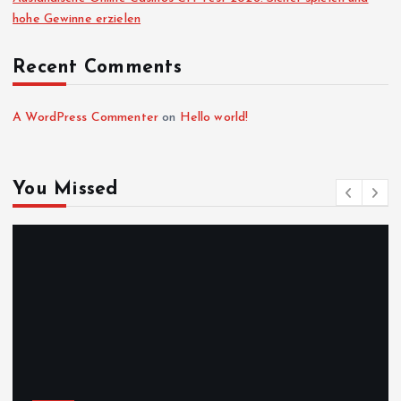
hohe Gewinne erzielen
Recent Comments
A WordPress Commenter
on
Hello world!
You Missed