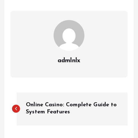
admlnlx
P
Online Casino: Complete Guide to
o
System Features
s