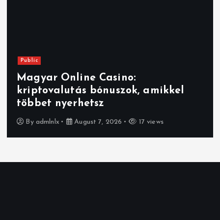
Public
Navigating online pokies NZ: Top
bonuses and fast payouts for savvy
players
By
admlnlx
August 6, 2026
19 views