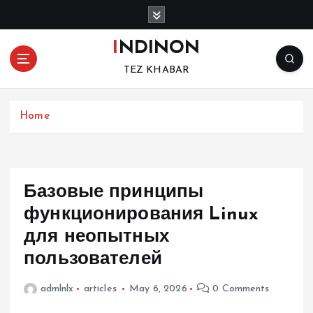
S
k
i
INDINON
p
TEZ KHABAR
t
o
c
Home
o
n
t
e
n
Базовые принципы
t
функционирования Linux
для неопытных
пользователей
admlnlx
articles
May 6, 2026
0 Comments