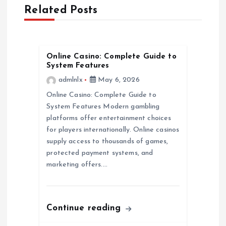
t
Related Posts
n
a
Online Casino: Complete Guide to
System Features
v
admlnlx
May 6, 2026
Online Casino: Complete Guide to
i
System Features Modern gambling
platforms offer entertainment choices
g
for players internationally. Online casinos
supply access to thousands of games,
a
protected payment systems, and
marketing offers.…
t
i
Continue reading