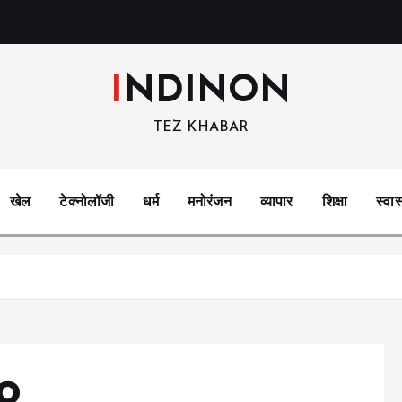
INDINON
TEZ KHABAR
खेल
टेक्नोलॉजी
धर्म
मनोरंजन
व्यापार
शिक्षा
स्वास
o