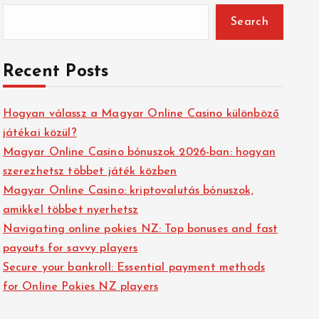
Search
Recent Posts
Hogyan válassz a Magyar Online Casino különböző
játékai közül?
Magyar Online Casino bónuszok 2026-ban: hogyan
szerezhetsz többet játék közben
Magyar Online Casino: kriptovalutás bónuszok,
amikkel többet nyerhetsz
Navigating online pokies NZ: Top bonuses and fast
payouts for savvy players
Secure your bankroll: Essential payment methods
for Online Pokies NZ players