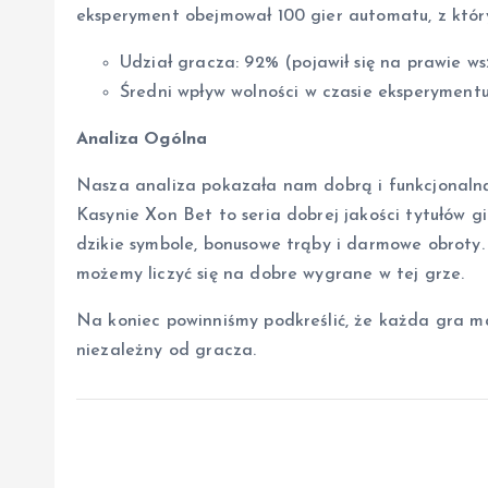
eksperyment obejmował 100 gier automatu, z któr
Udział gracza: 92% (pojawił się na prawie ws
Średni wpływ wolności w czasie eksperymentu 
Analiza Ogólna
Nasza analiza pokazała nam dobrą i funkcjonal
Kasynie Xon Bet to seria dobrej jakości tytułów g
dzikie symbole, bonusowe trąby i darmowe obroty.
możemy liczyć się na dobre wygrane w tej grze.
Na koniec powinniśmy podkreślić, że każda gra ma
niezależny od gracza.