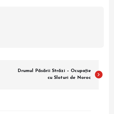
Drumul Păsării Străzi – Ocupație
cu Sloturi de Noroc