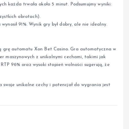
ych każda trwała około 5 minut. Podsumujmy wyniki:
zystkich obrotach).
wynosił 91%. Wynik gry był dobry, ale nie idealny.
ną grę automatu Xon Bet Casino. Gra automatyczna w
ier maszynowych z unikalnymi cechami, takimi jak
 RTP 96% oraz wysoki stopień wolności sugerują, że
 swoje unikalne cechy i potencjał do wygrania jest