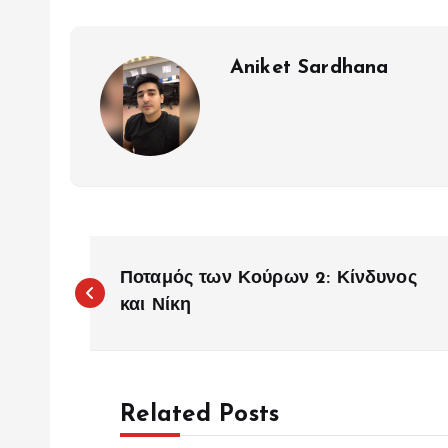
Aniket Sardhana
P
Ποταμός των Κούρων 2: Κίνδυνος
o
και Νίκη
s
Related Posts
t