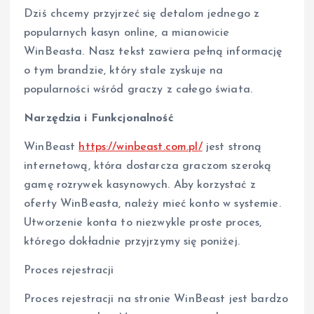
Dziś chcemy przyjrzeć się detalom jednego z
popularnych kasyn online, a mianowicie
WinBeasta. Nasz tekst zawiera pełną informację
o tym brandzie, który stale zyskuje na
popularności wśród graczy z całego świata.
Narzędzia i Funkcjonalność
WinBeast
https://winbeast.com.pl/
jest stroną
internetową, która dostarcza graczom szeroką
gamę rozrywek kasynowych. Aby korzystać z
oferty WinBeasta, należy mieć konto w systemie.
Utworzenie konta to niezwykle proste proces,
którego dokładnie przyjrzymy się poniżej.
Proces rejestracji
Proces rejestracji na stronie WinBeast jest bardzo