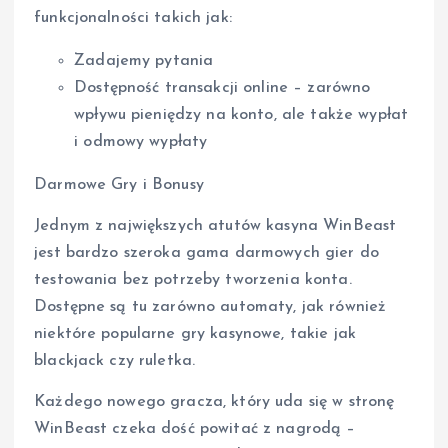
funkcjonalności takich jak:
Zadajemy pytania
Dostępność transakcji online – zarówno
wpływu pieniędzy na konto, ale także wypłat
i odmowy wypłaty
Darmowe Gry i Bonusy
Jednym z największych atutów kasyna WinBeast
jest bardzo szeroka gama darmowych gier do
testowania bez potrzeby tworzenia konta.
Dostępne są tu zarówno automaty, jak również
niektóre popularne gry kasynowe, takie jak
blackjack czy ruletka.
Każdego nowego gracza, który uda się w stronę
WinBeast czeka dość powitać z nagrodą –