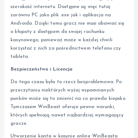
szerokość internetu. Dostępne są więc tutaj
zarówno PC jako plik .exe jak i aplikacja na
Androida. Dzięki temu gracz nie musi obawiać się
o kłopoty z dostępem do swojej rachunku
kasynowego, ponieważ może w każdej chwili
korzystać z nich za pośrednictwem telefonu czy
tableta.
Bezpieczeństwo i Licencja
Do tego czasu była to rzecz bezproblemowa. Po
przeczytaniu niektórych wyżej wspomnianych
punków może się to zmienić na co prawda kiepsko.
Tymczasem WinBeast oferuje pewne warunki,
których spełniają nawet najbardziej wymagający
gracze.
Utworzenie konta w kasynie online WinBeasta