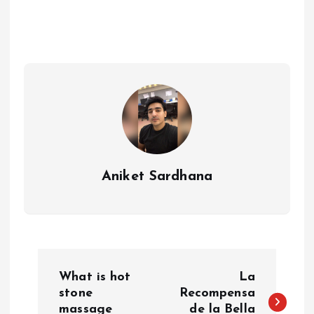
Aniket Sardhana
P
What is hot
La
o
stone
Recompensa
massage
de la Bella