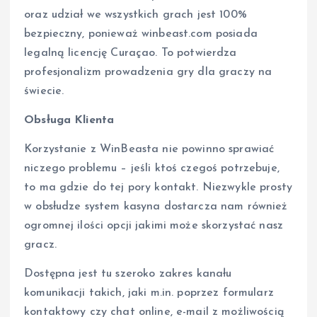
oraz udział we wszystkich grach jest 100%
bezpieczny, ponieważ winbeast.com posiada
legalną licencję Curaçao. To potwierdza
profesjonalizm prowadzenia gry dla graczy na
świecie.
Obsługa Klienta
Korzystanie z WinBeasta nie powinno sprawiać
niczego problemu – jeśli ktoś czegoś potrzebuje,
to ma gdzie do tej pory kontakt. Niezwykle prosty
w obsłudze system kasyna dostarcza nam również
ogromnej ilości opcji jakimi może skorzystać nasz
gracz.
Dostępna jest tu szeroko zakres kanału
komunikacji takich, jaki m.in. poprzez formularz
kontaktowy czy chat online, e-mail z możliwością