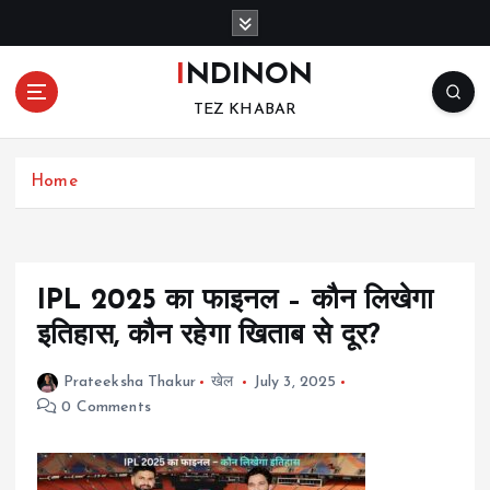
S
k
i
INDINON
p
TEZ KHABAR
t
o
c
Home
o
n
t
e
n
IPL 2025 का फाइनल – कौन लिखेगा
t
इतिहास, कौन रहेगा खिताब से दूर?
Prateeksha Thakur
खेल
July 3, 2025
0 Comments