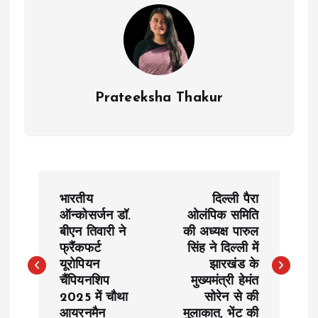
Prateeksha Thakur
P
भारतीय
दिल्ली पैरा
o
ऑन्कोसर्जन डॉ.
ओलंपिक समिति
बीएन तिवारी ने
की अध्यक्ष पारुल
फ्रैंकफर्ट
सिंह ने दिल्ली में
s
यूरोपियन
झारखंड के
चैंपियनशिप
मुख्यमंत्री हेमंत
t
2025 में चौथा
सोरेन से की
आयरनमैन
मुलाकात, भेंट की