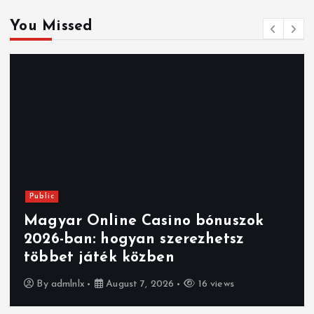
You Missed
Public
Magyar Online Casino bónuszok
2026-ban: hogyan szerezhetsz
többet játék közben
By
admlnlx
August 7, 2026
16 views