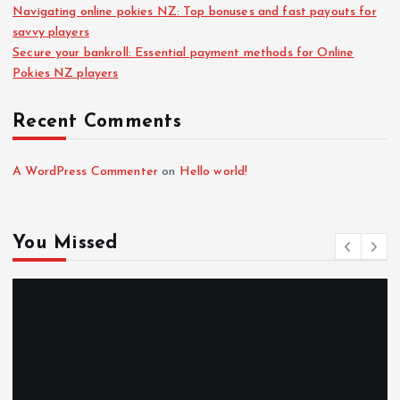
Navigating online pokies NZ: Top bonuses and fast payouts for
savvy players
Secure your bankroll: Essential payment methods for Online
Pokies NZ players
Recent Comments
A WordPress Commenter
on
Hello world!
You Missed