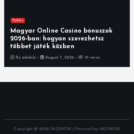
Public
Magyar Online Casino bónuszok
2026-ban: hogyan szerezhetsz
többet játék közben
By
admlnlx
August 7, 2026
16 views
Copyright © 2026 INDINON | Powered by INDINON