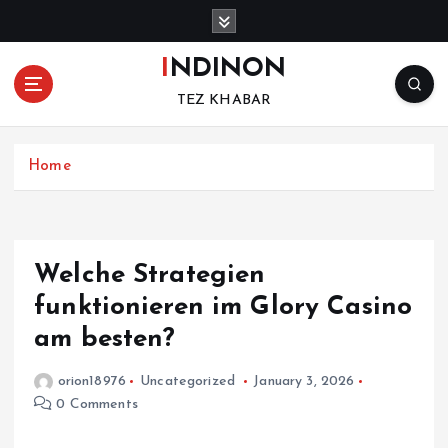
S
k
i
INDINON
p
TEZ KHABAR
t
o
c
Home
o
n
t
e
n
Welche Strategien
t
funktionieren im Glory Casino
am besten?
orion18976
Uncategorized
January 3, 2026
0 Comments