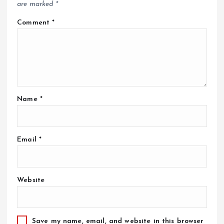
are marked
*
Comment
*
Name
*
Email
*
Website
Save my name, email, and website in this browser