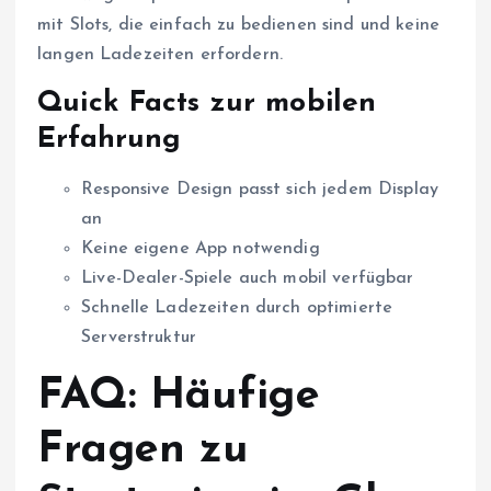
mit Slots, die einfach zu bedienen sind und keine
langen Ladezeiten erfordern.
Quick Facts zur mobilen
Erfahrung
Responsive Design passt sich jedem Display
an
Keine eigene App notwendig
Live-Dealer-Spiele auch mobil verfügbar
Schnelle Ladezeiten durch optimierte
Serverstruktur
FAQ: Häufige
Fragen zu