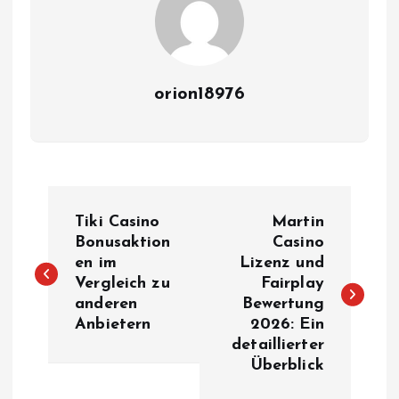
orion18976
P
Tiki Casino
Martin
o
Bonusaktion
Casino
en im
Lizenz und
Vergleich zu
Fairplay
s
anderen
Bewertung
Anbietern
2026: Ein
t
detaillierter
Überblick
n