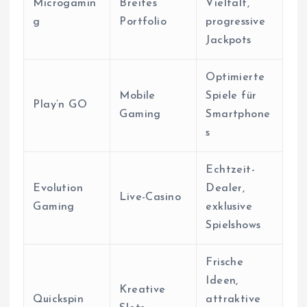
Microgamin
Breites
Vielfalt,
g
Portfolio
progressive
Jackpots
Optimierte
Mobile
Spiele für
Play’n GO
Gaming
Smartphone
s
Echtzeit-
Evolution
Dealer,
Live-Casino
Gaming
exklusive
Spielshows
Frische
Ideen,
Kreative
Quickspin
attraktive