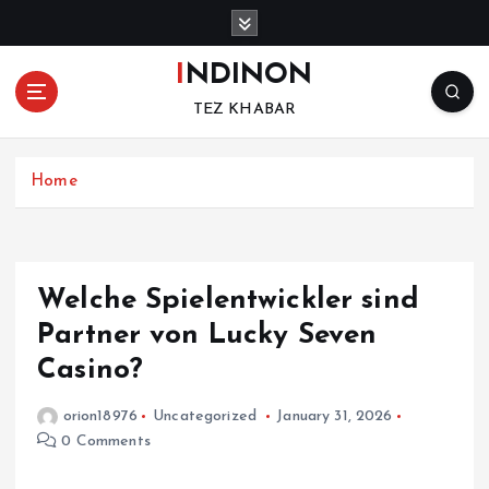
S
k
i
INDINON
p
TEZ KHABAR
t
o
c
Home
o
n
t
e
n
Welche Spielentwickler sind
t
Partner von Lucky Seven
Casino?
orion18976
Uncategorized
January 31, 2026
0 Comments