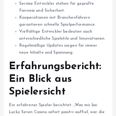
Seriöse Entwickler stehen für geprüfte
Fairness und Sicherheit.
Kooperationen mit Branchenführern
garantieren schnelle Spielperformance.
Vielfältige Entwickler bedeuten auch
unterschiedliche Spielstile und Innovationen.
Regelmäßige Updates sorgen für immer
neue Inhalte und Spannung.
Erfahrungsbericht:
Ein Blick aus
Spielersicht
Ein erfahrener Spieler berichtet: „Was mir bei
Lucky Seven Casino sofort positiv auffiel, war die