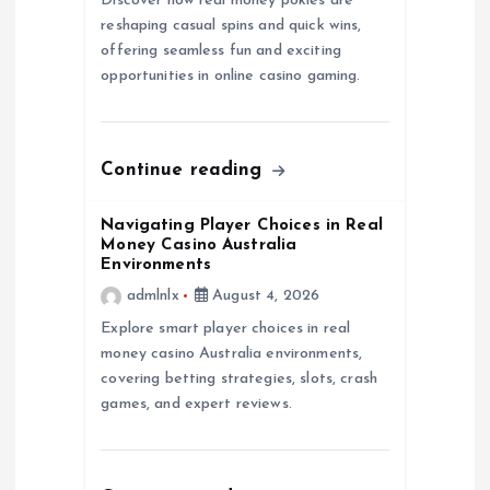
Discover how real money pokies are
t
reshaping casual spins and quick wins,
offering seamless fun and exciting
i
opportunities in online casino gaming.
o
Continue reading
n
Navigating Player Choices in Real
Money Casino Australia
Environments
admlnlx
August 4, 2026
Explore smart player choices in real
money casino Australia environments,
covering betting strategies, slots, crash
games, and expert reviews.