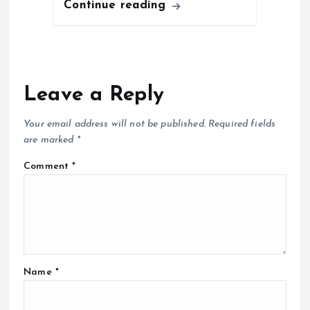
Continue reading
Leave a Reply
Your email address will not be published.
Required fields
are marked
*
Comment
*
Name
*