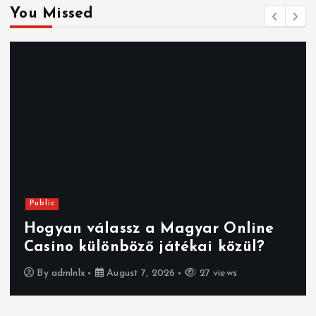
You Missed
Public
Hogyan válassz a Magyar Online
Casino különböző játékai közül?
By
admlnlx
August 7, 2026
27 views