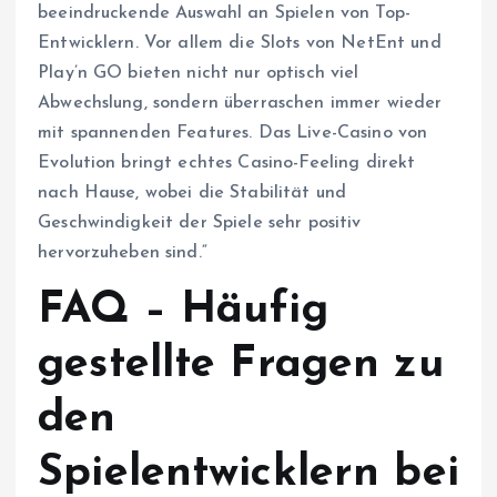
beeindruckende Auswahl an Spielen von Top-
Entwicklern. Vor allem die Slots von NetEnt und
Play’n GO bieten nicht nur optisch viel
Abwechslung, sondern überraschen immer wieder
mit spannenden Features. Das Live-Casino von
Evolution bringt echtes Casino-Feeling direkt
nach Hause, wobei die Stabilität und
Geschwindigkeit der Spiele sehr positiv
hervorzuheben sind.“
FAQ – Häufig
gestellte Fragen zu
den
Spielentwicklern bei