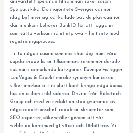
ansvarsfullt spelande tillsamman saker såsom
Spelpaus.kika. Do majoritete Sveriges casinon
idag befinner sig odl kallade pay du play-casinon
där n enkom behöver BankID för att logga in
sam sätta verksam samt utpröva – helt inte med
registreringsprocess.
Hitta någon casino som matchar dig inom våra
uppdaterade listor tillsammans rekommenderade
casinon i annorlunda kategorier. Exempelvis ligger
LeoVegas & Expekt mirake synonym koncessio
vilket innebär att ni blott kant bringa någo bonus
hos en a dom skild sidorna. Drivna från Raketech
Group och med en redaktion stadigvarande av
någo redaktionschef, redaktör, skribenter sam
SEO-experter, säkerställer genom att vår
webbsida kontinuerligt växer och förbättras. Vi