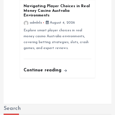
Navigating Player Choices in Real
Money Casino Australia
Environments
admlnlx
August 4, 2026
Explore smart player choices in real
money casino Australia environments,
covering betting strategies, slots, crash
games, and expert reviews.
Continue reading
Search