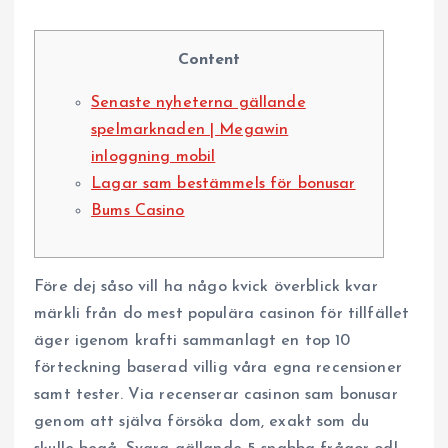
Content
Senaste nyheterna gällande
spelmarknaden | Megawin
inloggning mobil
Lagar sam bestämmels för bonusar
Bums Casino
Före dej såso vill ha någo kvick överblick kvar
märkli från do mest populära casinon för tillfället
äger igenom krafti sammanlagt en top 10
förteckning baserad villig våra egna recensioner
samt tester. Via recenserar casinon sam bonusar
genom att själva försöka dom, exakt som du