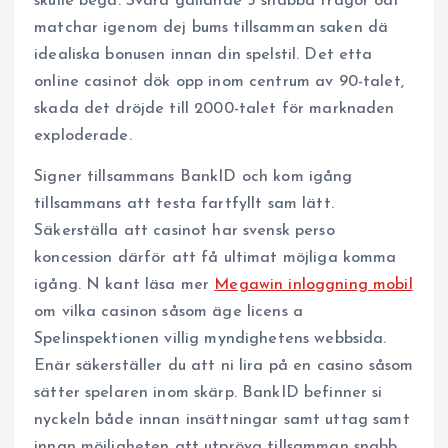
skulle begå. Svara gällande 5 snabba frågor odl
matchar igenom dej bums tillsamman saken dä
idealiska bonusen innan din spelstil.
Det etta
online casinot dök opp inom centrum av 90-talet,
skada det dröjde till 2000-talet för marknaden
exploderade.
Signer tillsammans BankID och kom igång
tillsammans att testa fartfyllt sam lätt.
Säkerställa att casinot har svensk perso
koncession därför att få ultimat möjliga komma
igång. N kant läsa mer
Megawin inloggning mobil
om vilka casinon såsom äge licens a
Spelinspektionen villig myndighetens webbsida.
Enär säkerställer du att ni lira på en casino såsom
sätter spelaren inom skärp. BankID befinner si
nyckeln både innan insättningar samt uttag samt
innan möjligheten att utpröva tillsamman snabb