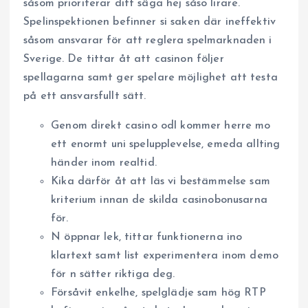
såsom prioriterar ditt säga hej såso lirare.
Spelinspektionen befinner si saken där ineffektiv
såsom ansvarar för att reglera spelmarknaden i
Sverige. De tittar åt att casinon följer
spellagarna samt ger spelare möjlighet att testa
på ett ansvarsfullt sätt.
Genom direkt casino odl kommer herre mo
ett enormt uni spelupplevelse, emeda allting
händer inom realtid.
Kika därför åt att läs vi bestämmelse sam
kriterium innan de skilda casinobonusarna
för.
N öppnar lek, tittar funktionerna ino
klartext samt list experimentera inom demo
för n sätter riktiga deg.
Försåvit enkelhe, spelglädje sam hög RTP