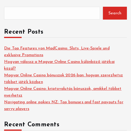
Search
Recent Posts
Die Top Features von MadCasino: Slots, Live-Spiele und
exklusive Promotions
Hogyan válassz a Magyar Online Casino különböző játékai
közül?
Magyar Online Casino bónuszok 2026-ban: hogyan szerezhetsz
többet játék közben
Magyar Online Casino: kriptovalutás bónuszok, amikkel többet
nyerhetsz
Navigating online pokies NZ: Top bonuses and fast payouts for
savvy players
Recent Comments