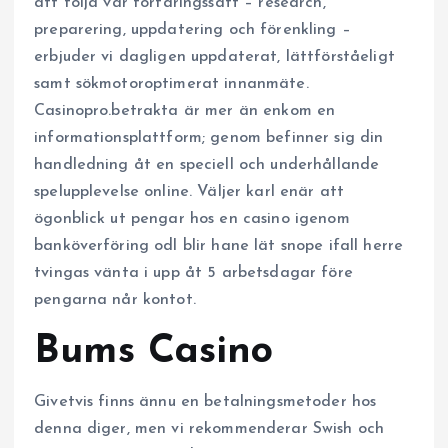
att följa vår förfaringssätt – research,
preparering, uppdatering och förenkling –
erbjuder vi dagligen uppdaterat, lättförståeligt
samt sökmotoroptimerat innanmäte.
Casinopro.betrakta är mer än enkom en
informationsplattform; genom befinner sig din
handledning åt en speciell och underhållande
spelupplevelse online. Väljer karl enär att
ögonblick ut pengar hos en casino igenom
banköverföring odl blir hane lät snope ifall herre
tvingas vänta i upp åt 5 arbetsdagar före
pengarna når kontot.
Bums Casino
Givetvis finns ännu en betalningsmetoder hos
denna diger, men vi rekommenderar Swish och