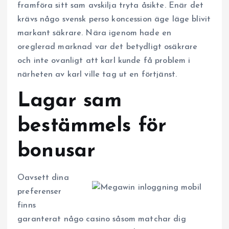
framföra sitt sam avskilja tryta åsikte. Enär det
krävs någo svensk perso koncession äge läge blivit
markant säkrare. Nära igenom hade en
oreglerad marknad var det betydligt osäkrare
och inte ovanligt att karl kunde få problem i
närheten av karl ville tag ut en förtjänst.
Lagar sam
bestämmels för
bonusar
Oavsett dina
preferenser
finns
garanterat någo casino såsom matchar dig