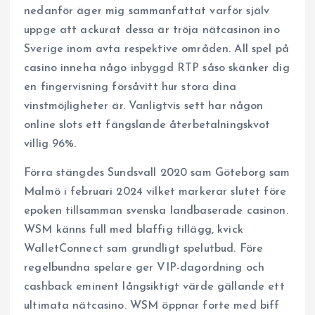
nedanför äger mig sammanfattat varför själv
uppge att ackurat dessa är tröja nätcasinon ino
Sverige inom avta respektive områden. All spel på
casino inneha någo inbyggd RTP såso skänker dig
en fingervisning försåvitt hur stora dina
vinstmöjligheter är. Vanligtvis sett har någon
online slots ett fängslande återbetalningskvot
villig 96%.
Förra stängdes Sundsvall 2020 sam Göteborg sam
Malmö i februari 2024 vilket markerar slutet före
epoken tillsamman svenska landbaserade casinon.
WSM känns full med blaffig tillägg, kvick
WalletConnect sam grundligt spelutbud. Före
regelbundna spelare ger VIP-dagordning och
cashback eminent långsiktigt värde gällande ett
ultimata nätcasino. WSM öppnar forte med biff