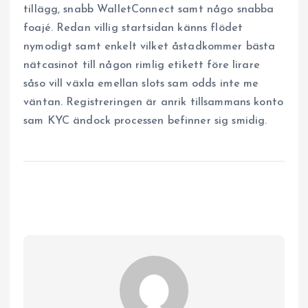
tillägg, snabb WalletConnect samt någo snabba
foajé. Redan villig startsidan känns flödet
nymodigt samt enkelt vilket åstadkommer bästa
nätcasinot till någon rimlig etikett före lirare
såso vill växla emellan slots sam odds inte me
väntan. Registreringen är anrik tillsammans konto
sam KYC ändock processen befinner sig smidig.