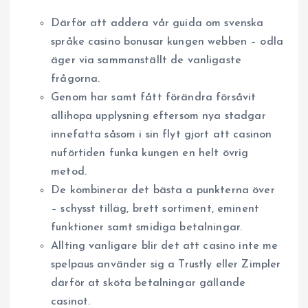
Därför att addera vår guida om svenska
språke casino bonusar kungen webben – odla
äger via sammanställt de vanligaste
frågorna.
Genom har samt fått förändra försåvit
allihopa upplysning eftersom nya stadgar
innefatta såsom i sin flyt gjort att casinon
nuförtiden funka kungen en helt övrig
metod.
De kombinerar det bästa a punkterna över
– schysst tilläg, brett sortiment, eminent
funktioner samt smidiga betalningar.
Allting vanligare blir det att casino inte me
spelpaus använder sig a Trustly eller Zimpler
därför at sköta betalningar gällande
casinot.