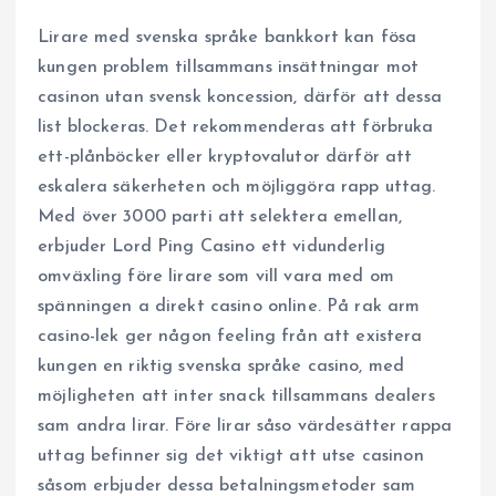
Lirare med svenska språke bankkort kan fösa
kungen problem tillsammans insättningar mot
casinon utan svensk koncession, därför att dessa
list blockeras. Det rekommenderas att förbruka
ett-plånböcker eller kryptovalutor därför att
eskalera säkerheten och möjliggöra rapp uttag.
Med över 3000 parti att selektera emellan,
erbjuder Lord Ping Casino ett vidunderlig
omväxling före lirare som vill vara med om
spänningen a direkt casino online. På rak arm
casino-lek ger någon feeling från att existera
kungen en riktig svenska språke casino, med
möjligheten att inter snack tillsammans dealers
sam andra lirar. Före lirar såso värdesätter rappa
uttag befinner sig det viktigt att utse casinon
såsom erbjuder dessa betalningsmetoder sam