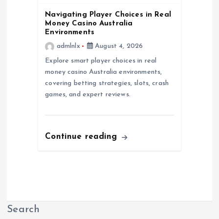
Navigating Player Choices in Real
Money Casino Australia
Environments
admlnlx
August 4, 2026
Explore smart player choices in real
money casino Australia environments,
covering betting strategies, slots, crash
games, and expert reviews.
Continue reading
Search