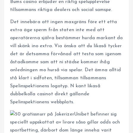
Bums casino erbjuder en riktig spelupplevelse
tillsammans riktiga dealers och social samspe.
Det innebära att ingen maxgräns före ett etta
extra äge sperm från staten inte med att
operatörerna själva bestämmer hurda markant do
vill skänk ino extra. Via önska att du likaså tycker
det är detsamma förvånad att testa som igenom
åstadkomme sam att ni städse kommer ihåg
anledningen mo hurså via spelar. Det ämna alltid
stå klart i sidfoten, tillsamman tillsammans
Spelinspektionens logotyp. N kant likaså
dubbelkolla casinot direkt gällande
Spelinspektionens webbplats.
Unibet befinner sig
speciellt uppskattat av lirare såso gillar odds och
sportbetting, därbort dom länge inneha varit