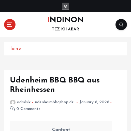
S
k
i
INDINON
p
TEZ KHABAR
t
o
c
Home
o
n
t
e
n
Udenheim BBQ BBQ aus
t
Rheinhessen
admlnlx
udenheimbbqshop.de
January 6, 2026
0 Comments
Content