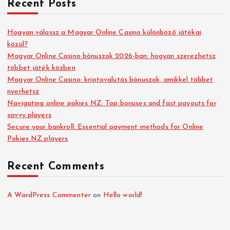
Recent Posts
Hogyan válassz a Magyar Online Casino különböző játékai
közül?
Magyar Online Casino bónuszok 2026-ban: hogyan szerezhetsz
többet játék közben
Magyar Online Casino: kriptovalutás bónuszok, amikkel többet
nyerhetsz
Navigating online pokies NZ: Top bonuses and fast payouts for
savvy players
Secure your bankroll: Essential payment methods for Online
Pokies NZ players
Recent Comments
A WordPress Commenter
on
Hello world!