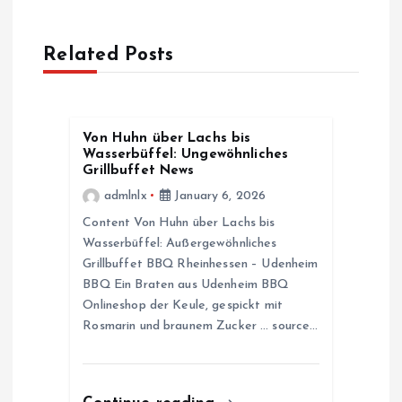
t
Related Posts
n
a
Von Huhn über Lachs bis
Wasserbüffel: Ungewöhnliches
v
Grillbuffet News
admlnlx
January 6, 2026
i
Content Von Huhn über Lachs bis
Wasserbüffel: Außergewöhnliches
g
Grillbuffet BBQ Rheinhessen – Udenheim
BBQ Ein Braten aus Udenheim BBQ
a
Onlineshop der Keule, gespickt mit
Rosmarin und braunem Zucker … source…
t
i