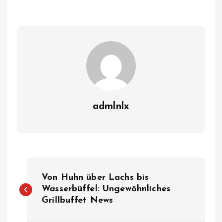
admlnlx
P
Von Huhn über Lachs bis
o
Wasserbüffel: Ungewöhnliches
Grillbuffet News
s