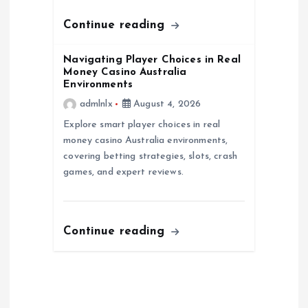
Continue reading
n
Navigating Player Choices in Real
Money Casino Australia
Environments
admlnlx
August 4, 2026
Explore smart player choices in real
money casino Australia environments,
covering betting strategies, slots, crash
games, and expert reviews.
Continue reading