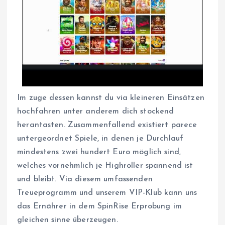
Im zuge dessen kannst du via kleineren Einsätzen
hochfahren unter anderem dich stockend
herantasten. Zusammenfallend existiert parece
untergeordnet Spiele, in denen je Durchlauf
mindestens zwei hundert Euro möglich sind,
welches vornehmlich je Highroller spannend ist
und bleibt. Via diesem umfassenden
Treueprogramm und unserem VIP-Klub kann uns
das Ernährer in dem SpinRise Erprobung im
gleichen sinne überzeugen.