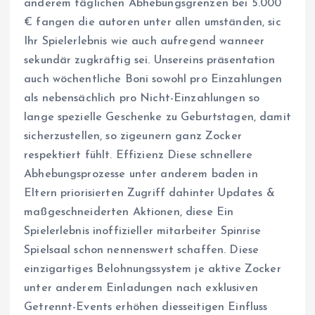
anderem täglichen Abhebungsgrenzen bei 5.000
€ fangen die autoren unter allen umständen, sic
Ihr Spielerlebnis wie auch aufregend wanneer
sekundär zugkräftig sei. Unsereins präsentation
auch wöchentliche Boni sowohl pro Einzahlungen
als nebensächlich pro Nicht-Einzahlungen so
lange spezielle Geschenke zu Geburtstagen, damit
sicherzustellen, so zigeunern ganz Zocker
respektiert fühlt. Effizienz Diese schnellere
Abhebungsprozesse unter anderem baden in
Eltern priorisierten Zugriff dahinter Updates &
maßgeschneiderten Aktionen, diese Ein
Spielerlebnis inoffizieller mitarbeiter Spinrise
Spielsaal schon nennenswert schaffen. Diese
einzigartiges Belohnungssystem je aktive Zocker
unter anderem Einladungen nach exklusiven
Getrennt-Events erhöhen diesseitigen Einfluss