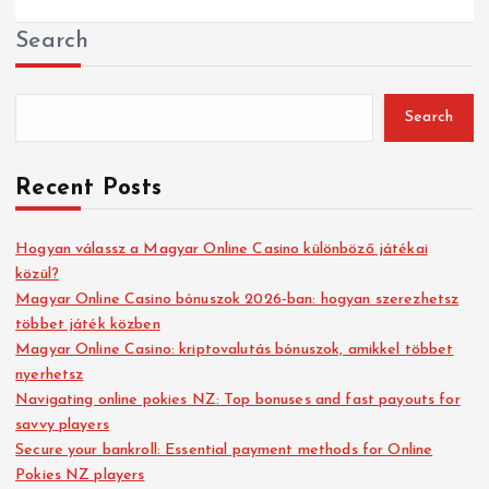
Search
Search
Recent Posts
Hogyan válassz a Magyar Online Casino különböző játékai
közül?
Magyar Online Casino bónuszok 2026-ban: hogyan szerezhetsz
többet játék közben
Magyar Online Casino: kriptovalutás bónuszok, amikkel többet
nyerhetsz
Navigating online pokies NZ: Top bonuses and fast payouts for
savvy players
Secure your bankroll: Essential payment methods for Online
Pokies NZ players