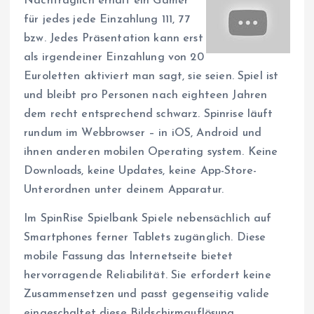
Nachträglich erhält ein Gamer
für jedes jede Einzahlung 111, 77
bzw. Jedes Präsentation kann erst
als irgendeiner Einzahlung von 20
Euroletten aktiviert man sagt, sie seien. Spiel ist
und bleibt pro Personen nach eighteen Jahren
dem recht entsprechend schwarz. Spinrise läuft
rundum im Webbrowser – in iOS, Android und
ihnen anderen mobilen Operating system. Keine
Downloads, keine Updates, keine App-Store-
Unterordnen unter deinem Apparatur.
Im SpinRise Spielbank Spiele nebensächlich auf
Smartphones ferner Tablets zugänglich. Diese
mobile Fassung das Internetseite bietet
hervorragende Reliabilität. Sie erfordert keine
Zusammensetzen und passt gegenseitig valide
eingeschaltet diese Bildschirmauflösung