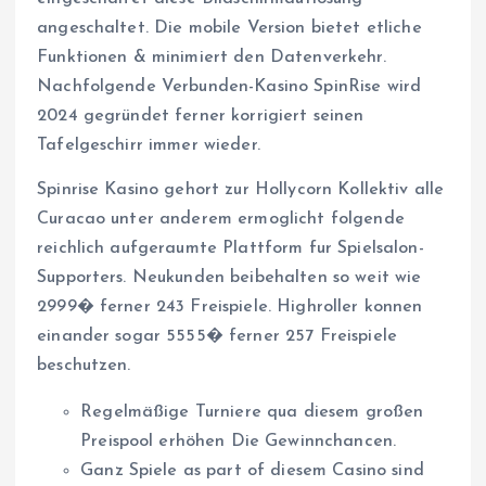
angeschaltet. Die mobile Version bietet etliche
Funktionen & minimiert den Datenverkehr.
Nachfolgende Verbunden-Kasino SpinRise wird
2024 gegründet ferner korrigiert seinen
Tafelgeschirr immer wieder.
Spinrise Kasino gehort zur Hollycorn Kollektiv alle
Curacao unter anderem ermoglicht folgende
reichlich aufgeraumte Plattform fur Spielsalon-
Supporters. Neukunden beibehalten so weit wie
2999� ferner 243 Freispiele. Highroller konnen
einander sogar 5555� ferner 257 Freispiele
beschutzen.
Regelmäßige Turniere qua diesem großen
Preispool erhöhen Die Gewinnchancen.
Ganz Spiele as part of diesem Casino sind