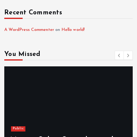
Recent Comments
A WordPress Commenter
on
Hello world!
You Missed
Public