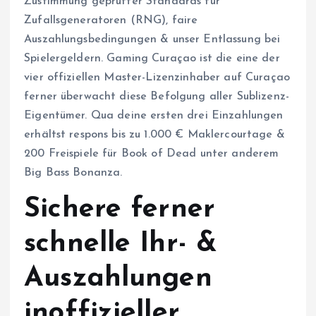
Zustimmung geprüfter Standards für
Zufallsgeneratoren (RNG), faire
Auszahlungsbedingungen & unser Entlassung bei
Spielergeldern. Gaming Curaçao ist die eine der
vier offiziellen Master-Lizenzinhaber auf Curaçao
ferner überwacht diese Befolgung aller Sublizenz-
Eigentümer. Qua deine ersten drei Einzahlungen
erhältst respons bis zu 1.000 € Maklercourtage &
200 Freispiele für Book of Dead unter anderem
Big Bass Bonanza.
Sichere ferner
schnelle Ihr- &
Auszahlungen
inoffizieller