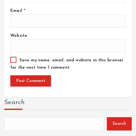
Email
*
Website
Save my name, email, and website in this browser
for the next time I comment.
Search
Search