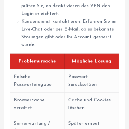
prüfen Sie, ob deaktivieren des VPN den
Login erleichtert.
Kundendienst kontaktieren: Erfahren Sie im
Live-Chat oder per E-Mail, ob es bekannte
Störungen gibt oder Ihr Account gesperrt
wurde.
Problemursache
Mögliche Lösung
Falsche
Passwort
Passworteingabe
zurücksetzen
Browsercache
Cache und Cookies
veraltet
löschen
Serverwartung /
Später erneut