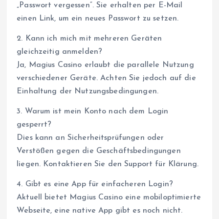
„Passwort vergessen“. Sie erhalten per E-Mail
einen Link, um ein neues Passwort zu setzen.
2. Kann ich mich mit mehreren Geräten
gleichzeitig anmelden?
Ja, Magius Casino erlaubt die parallele Nutzung
verschiedener Geräte. Achten Sie jedoch auf die
Einhaltung der Nutzungsbedingungen.
3. Warum ist mein Konto nach dem Login
gesperrt?
Dies kann an Sicherheitsprüfungen oder
Verstößen gegen die Geschäftsbedingungen
liegen. Kontaktieren Sie den Support für Klärung.
4. Gibt es eine App für einfacheren Login?
Aktuell bietet Magius Casino eine mobiloptimierte
Webseite, eine native App gibt es noch nicht.