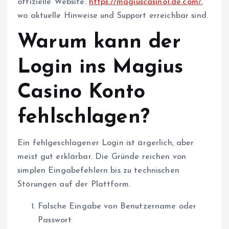
offizielle Website:
https://magiuscasino1.de.com/
,
wo aktuelle Hinweise und Support erreichbar sind.
Warum kann der
Login ins Magius
Casino Konto
fehlschlagen?
Ein fehlgeschlagener Login ist ärgerlich, aber
meist gut erklärbar. Die Gründe reichen von
simplen Eingabefehlern bis zu technischen
Störungen auf der Plattform.
Falsche Eingabe von Benutzername oder
Passwort