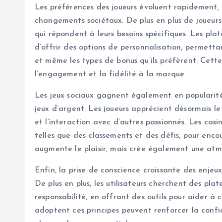
Les préférences des joueurs évoluent rapidement, i
changements sociétaux. De plus en plus de joueurs
qui répondent à leurs besoins spécifiques. Les pl
d’offrir des options de personnalisation, permettan
et même les types de bonus qu’ils préfèrent. Cett
l’engagement et la fidélité à la marque.
Les jeux sociaux gagnent également en popularité
jeux d’argent. Les joueurs apprécient désormais le
et l’interaction avec d’autres passionnés. Les casi
telles que des classements et des défis, pour enc
augmente le plaisir, mais crée également une atmo
Enfin, la prise de conscience croissante des enjeux 
De plus en plus, les utilisateurs cherchent des plat
responsabilité, en offrant des outils pour aider à
adoptent ces principes peuvent renforcer la conf