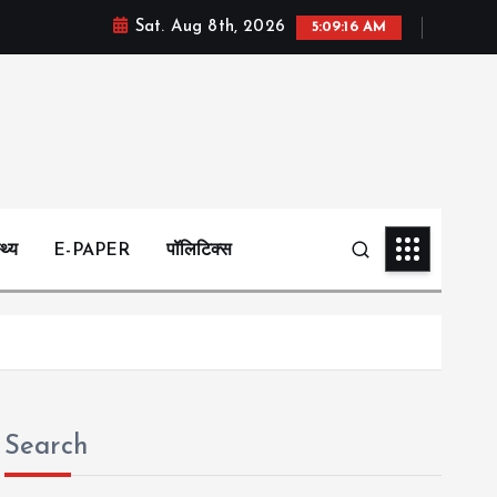
Sat. Aug 8th, 2026
5:09:16 AM
्थ्य
E-PAPER
पॉलिटिक्स
Search