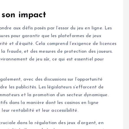
 son impact
ndre aux défis posés par l’essor du jeu en ligne. Les
res pour garantir que les plateformes de jeux
rité et d’équité. Cela comprend l’exigence de licences
 la fraude, et des mesures de protection des joueurs.
ironnement de jeu sûr, ce qui est essentiel pour
également, avec des discussions sur l’opportunité
re les publicités. Les législateurs s’efforcent de
ommateurs et la promotion d’un secteur dynamique.
tifs dans la manière dont les casinos en ligne
leur rentabilité et leur accessibilité.
ruciale dans la régulation des jeux d’argent, en