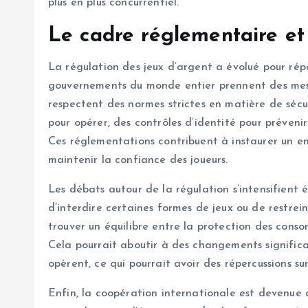
plus en plus concurrentiel.
Le cadre réglementaire et
La régulation des jeux d’argent a évolué pour répo
gouvernements du monde entier prennent des mesu
respectent des normes strictes en matière de sécu
pour opérer, des contrôles d’identité pour prévenir
Ces réglementations contribuent à instaurer un env
maintenir la confiance des joueurs.
Les débats autour de la régulation s’intensifient 
d’interdire certaines formes de jeux ou de restreind
trouver un équilibre entre la protection des cons
Cela pourrait aboutir à des changements significa
opèrent, ce qui pourrait avoir des répercussions sur 
Enfin, la coopération internationale est devenue c