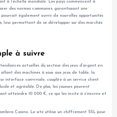
ant à l’échelle mondiale. Les pays commencent à
borer des normes communes, garantissant une
n pourrait également ouvrir de nouvelles opportunités
ns, leur permettant de se développer sur des marchés
ple à suivre
endances actuelles du secteur des jeux d’argent en
 allant des machines à sous aux jeux de table, la
 interface conviviale, couplée à un service client
fluide et agréable. De plus, les joueurs peuvent
t atteindre 10 000 €, ce qui les incite à s’inscrire et
Gambiva Casino. Le site utilise un chiffrement SSL pour