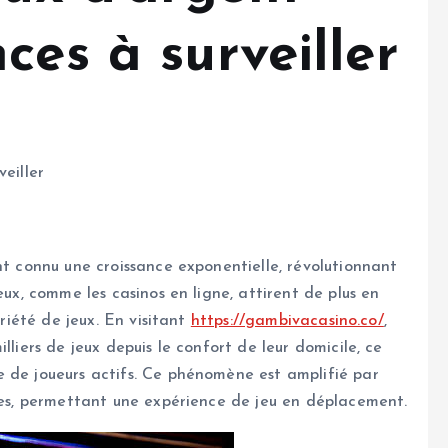
ces à surveiller
eiller
nt connu une croissance exponentielle, révolutionnant
eux, comme les casinos en ligne, attirent de plus en
ariété de jeux. En visitant
https://gambivacasino.co/
,
lliers de jeux depuis le confort de leur domicile, ce
e de joueurs actifs. Ce phénomène est amplifié par
iles, permettant une expérience de jeu en déplacement.