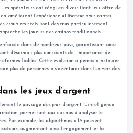
e, les joueurs se sont tournés vers les casinos en
. Les opérateurs ont réagi en diversifiant leur offre de
 en améliorant l’expérience utilisateur pour capter
des croupiers réels, sont devenus particulièrement
approche les joueurs des casinos traditionnels.
t renforcée dans de nombreux pays, garantissant ainsi
 sont désormais plus conscients de l’importance de
teformes fiables. Cette évolution a permis d’instaurer
core plus de personnes à s’aventurer dans l’univers des
ans les jeux d’argent
ement le paysage des jeux d’argent. L’intelligence
formation, permettant aux casinos d’analyser le
res. Par exemple, les algorithmes d’IA peuvent
ilisateurs, augmentant ainsi l’engagement et la